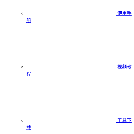
使用手
册
视频教
程
工具下
载