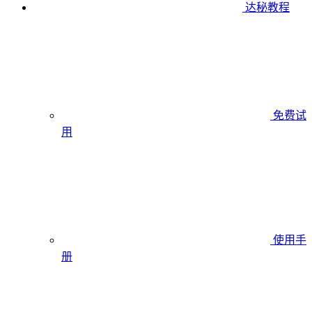
达秘教程
免费试
用
使用手
册