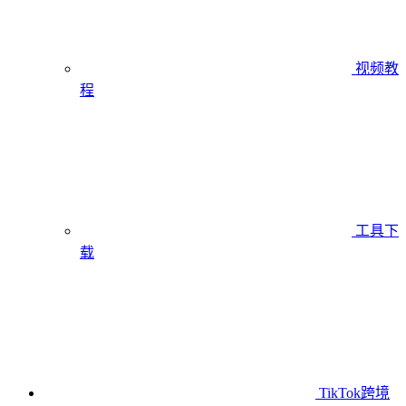
视频教
程
工具下
载
TikTok跨境