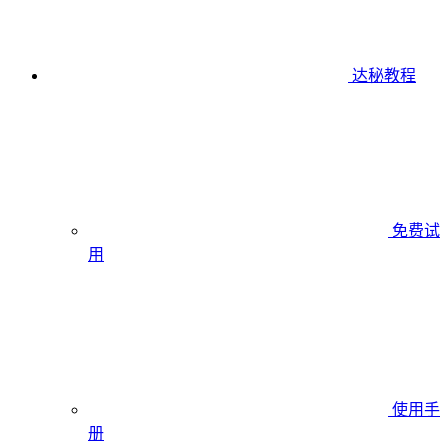
达秘教程
免费试
用
使用手
册