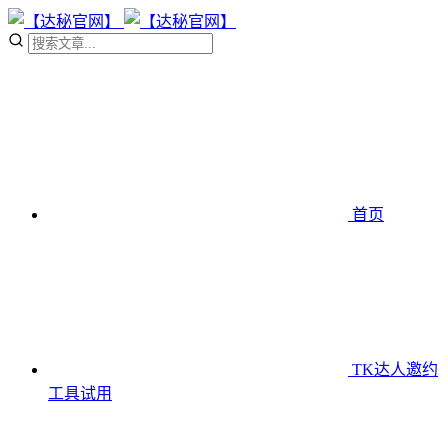
首页
TK达人邀约
工具
试用