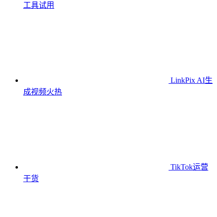
工具
试用
LinkPix AI生
成视频
火热
TikTok运营
干货