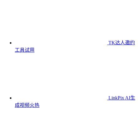
TK达人邀约
工具
试用
LinkPix AI生
成视频
火热