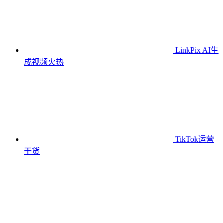
LinkPix AI生
成视频
火热
TikTok运营
干货