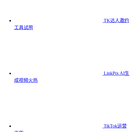
TK达人邀约
工具
试用
LinkPix AI生
成视频
火热
TikTok运营