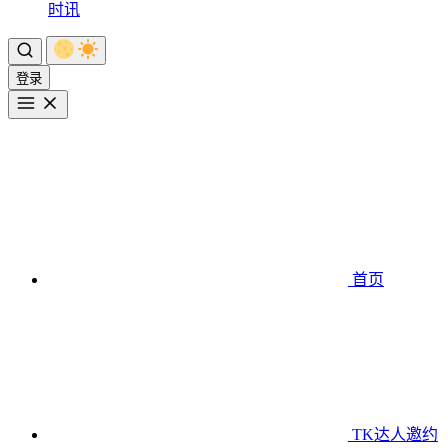
时讯
登录
首页
TK达人邀约