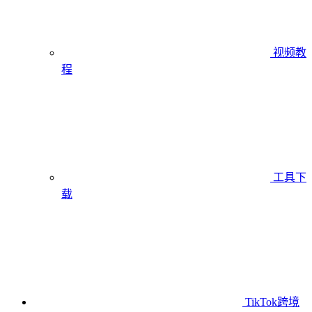
视频教
程
工具下
载
TikTok跨境