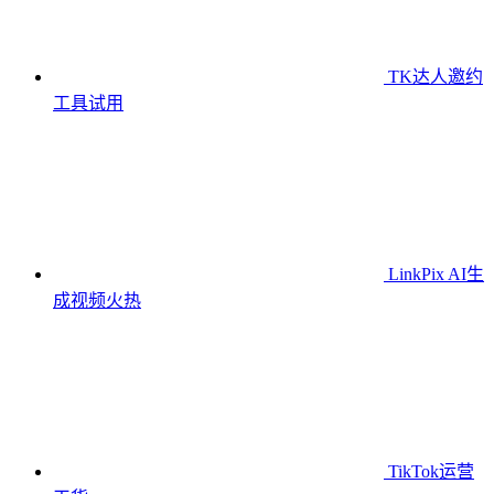
TK达人邀约
工具
试用
LinkPix AI生
成视频
火热
TikTok运营