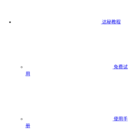
达秘教程
免费试
用
使用手
册