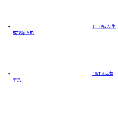
LinkPix AI生
成视频
火热
TikTok运营
干货