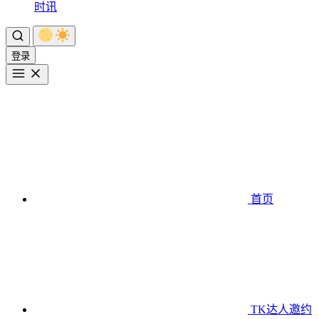
时讯
登录
首页
TK达人邀约