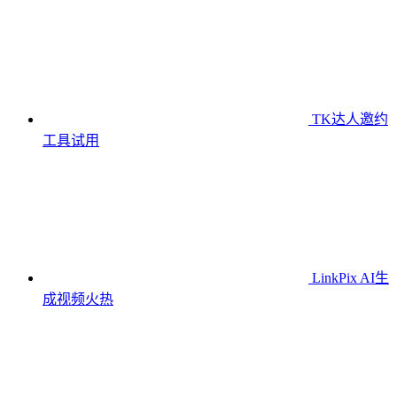
TK达人邀约
工具
试用
LinkPix AI生
成视频
火热