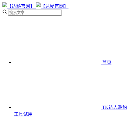
首页
TK达人邀约
工具
试用