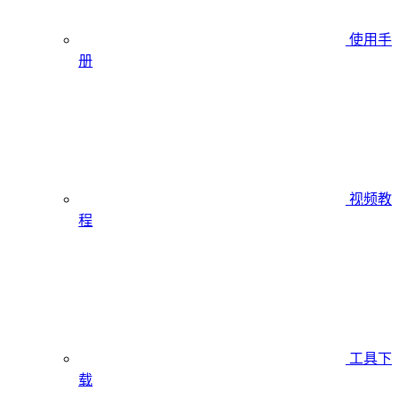
使用手
册
视频教
程
工具下
载