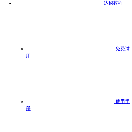
达秘教程
免费试
用
使用手
册