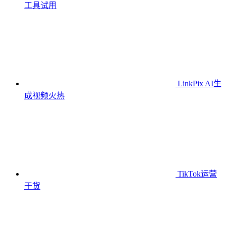
工具
试用
LinkPix AI生
成视频
火热
TikTok运营
干货