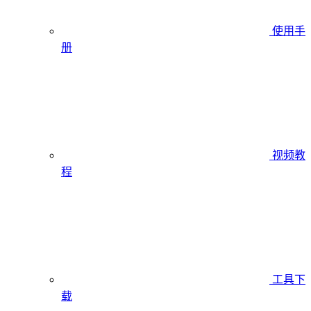
使用手
册
视频教
程
工具下
载