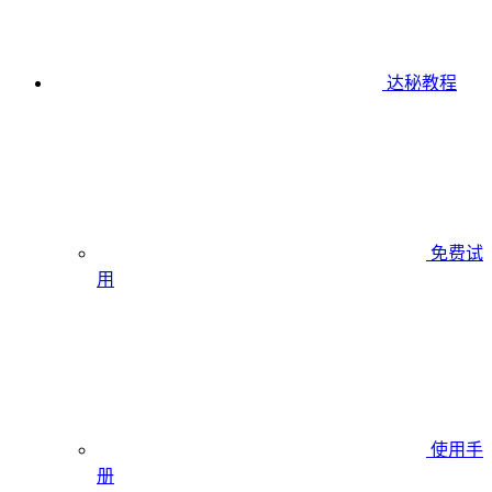
达秘教程
免费试
用
使用手
册