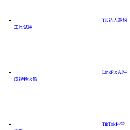
TK达人邀约
工具
试用
LinkPix AI生
成视频
火热
TikTok运营