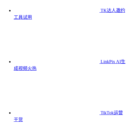
TK达人邀约
工具
试用
LinkPix AI生
成视频
火热
TikTok运营
干货