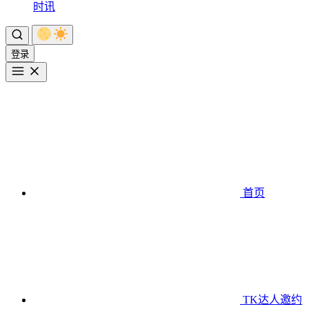
时讯
登录
首页
TK达人邀约