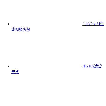
LinkPix AI生
成视频
火热
TikTok运营
干货