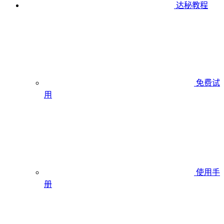
达秘教程
免费试
用
使用手
册