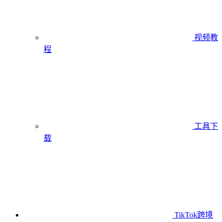
视频教
程
工具下
载
TikTok跨境