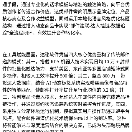
通手段，通过专业化的话术模板与精准的触达策略，向平台优
质创作者传递合作价值。这类邮件需简明展示品牌定位、产品
核心卖点及合作收益模型，同时运用本地化语言风格优化标题
结构，通过插入动态商品卡实现"邮件建联-达人挂链-数据追
踪"全流程闭环，有效提升合作转化率。
在工具赋能层面，达秘软件凭借四大核心优势重构了传统邮件
邀约模式：其一，搭载 RPA 机器人技术实现日均 10 万 + 封邮
件的批量化触达能力，支持美区、东南亚等多国店铺矩阵式同
步操作，相较人工效率提升 500 倍；其二，整合 800 万 + 带
货达人数据库，结合 AI 动态标签系统实现粉丝画像与商品特
性的智能匹配，使邮件打开率提升至行业均值的 3.2 倍；其
三，独创商品卡嵌入技术，允许达人在邮件内直接完成选品挂
链操作，并通过履约状态追踪系统实时监控合作进度；其四，
采用独立沙箱环境运行机制，模拟真实用户操作轨迹规避平台
风控，配合邮件通道优化技术确保 98% 以上的到达率。这种
将智能触达与深度运营结合的解决方案，已成为头部跨境品牌