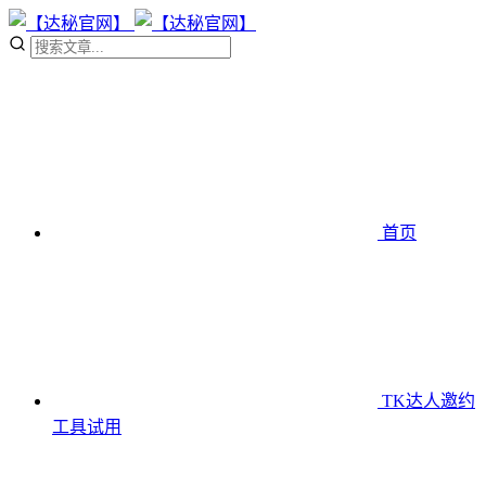
首页
TK达人邀约
工具
试用