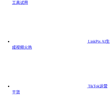
工具
试用
LinkPix AI生
成视频
火热
TikTok运营
干货