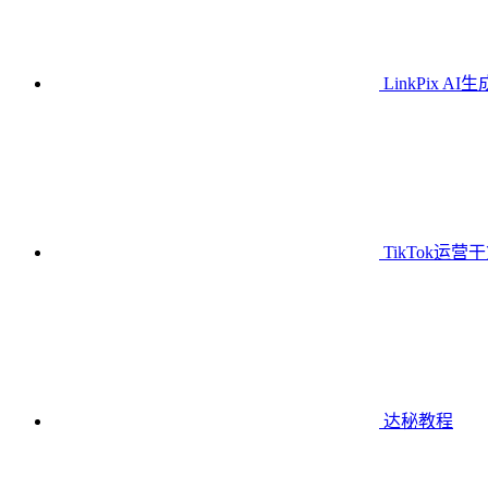
LinkPix AI
TikTok运营
达秘教程