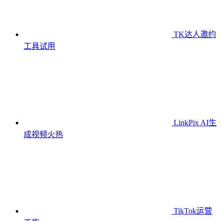
TK达人邀约
工具
试用
LinkPix AI生
成视频
火热
TikTok运营