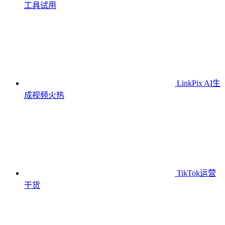
工具
试用
LinkPix AI生
成视频
火热
TikTok运营
干货