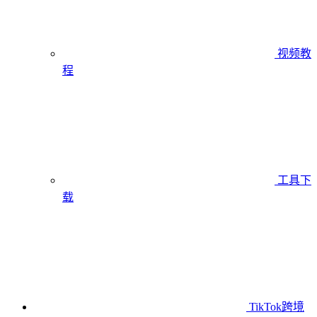
视频教
程
工具下
载
TikTok跨境