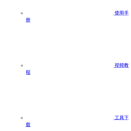
使用手
册
视频教
程
工具下
载