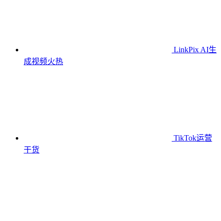
LinkPix AI生
成视频
火热
TikTok运营
干货