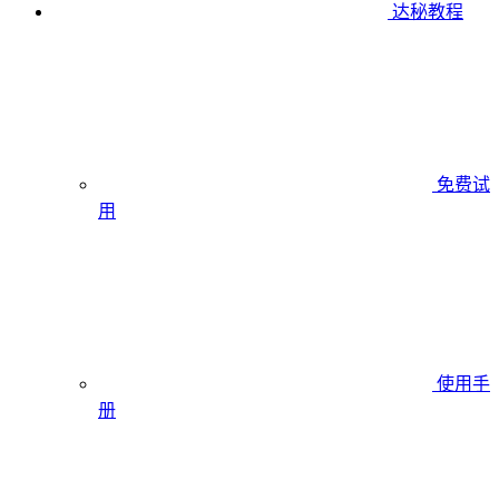
达秘教程
免费试
用
使用手
册