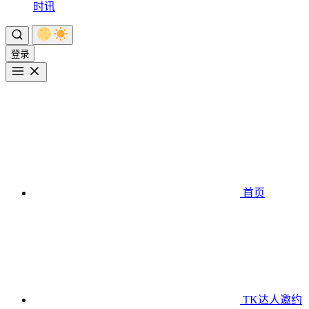
时讯
登录
首页
TK达人邀约