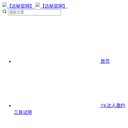
首页
TK达人邀约
工具
试用