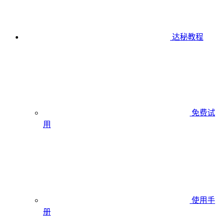
达秘教程
免费试
用
使用手
册