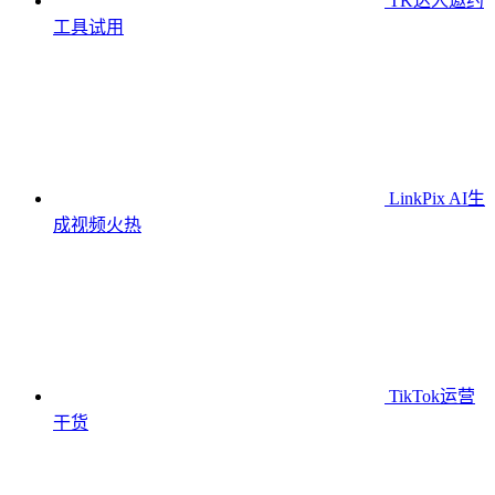
TK达人邀约
工具
试用
LinkPix AI生
成视频
火热
TikTok运营
干货