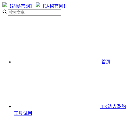
首页
TK达人邀约
工具
试用