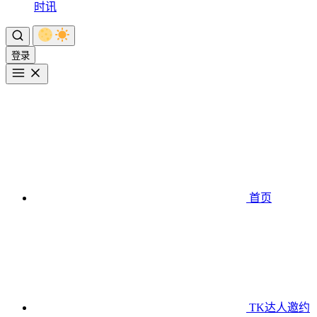
时讯
登录
首页
TK达人邀约