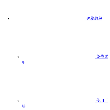
达秘教程
免费试
用
使用手
册