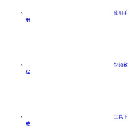
使用手
册
视频教
程
工具下
载