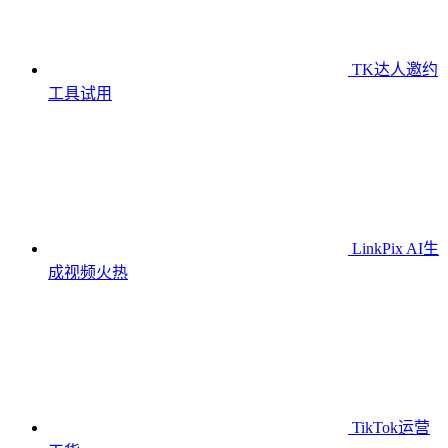
TK达人邀约
工具
试用
LinkPix AI生
成视频
火热
TikTok运营