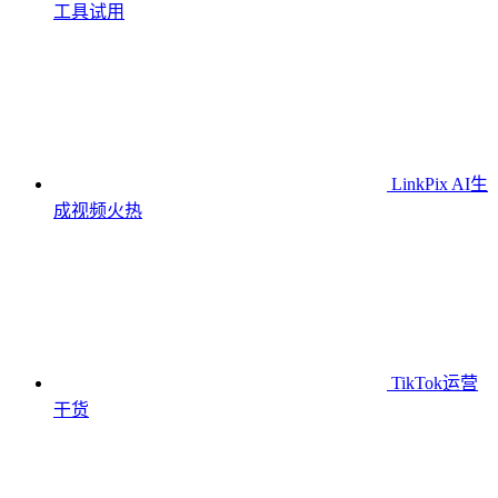
工具
试用
LinkPix AI生
成视频
火热
TikTok运营
干货