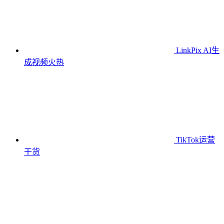
LinkPix AI生
成视频
火热
TikTok运营
干货