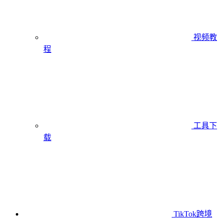
视频教
程
工具下
载
TikTok跨境