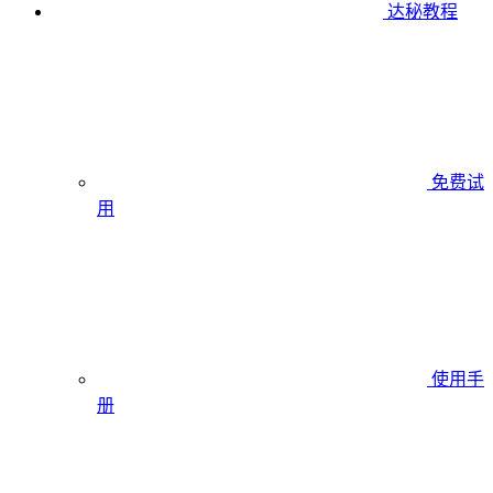
达秘教程
免费试
用
使用手
册