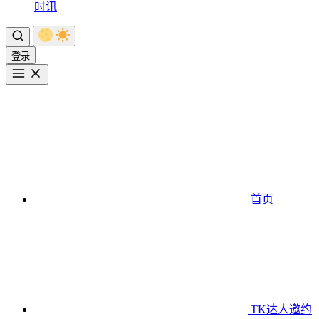
时讯
登录
首页
TK达人邀约