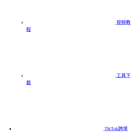
视频教
程
工具下
载
TikTok跨境