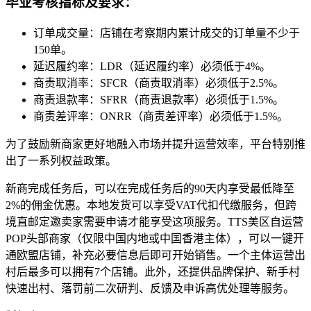
毕业考核指标及要求：
订单成交量：店铺在考察期内累计成交的订单量不少于
150单。
延迟履约率：LDR（延迟履约率）必须低于4%。
商责取消率：SFCR（商责取消率）必须低于2.5%。
商责退款率：SFRR（商责退款率）必须低于1.5%。
商责差评率：ONRR（商责差评率）必须低于1.5%。
为了鼓励新商家更好地融入市场并提升运营效率，平台特别推
出了一系列权益政策。
新商完成任务后，可以在完成任务后的90天内享受最低降至
2%的佣金优惠。本地发货可以享受VAT代扣代缴服务，但跨
境直邮定邀卖家需要申请才能享受这项服务。TTS美区自运营
POP头部商家（仅限中国内地或中国香港主体），可以一键开
通欧盟店铺，补充必要信息后即可开始销售。一个主体运营出
村后最多可以拥有7个店铺。此外，还提供品牌保护、新手村
快速出村、落罚前二次研判、反馈及申诉高优处理等服务。