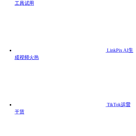
工具
试用
LinkPix AI生
成视频
火热
TikTok运营
干货