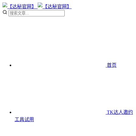
首页
TK达人邀约
工具
试用