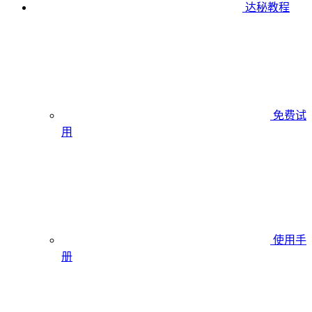
达秘教程
免费试
用
使用手
册