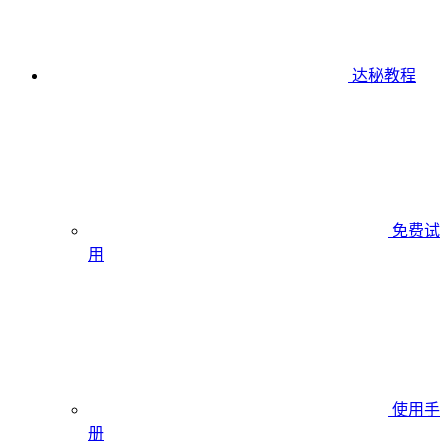
达秘教程
免费试
用
使用手
册