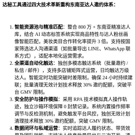
达秘工具通过四大技术革新重构东南亚达人邀约体系：
智能资源池与精准匹配
：整合 800 万 + 东南亚精准达人
库，结合 AI 动态标签系统实现商品特性与达人粉丝画
像智能匹配，美妆类目合作转化率提升 3 倍。支持按国
家筛选达人沟通渠道（如批量导出 LINE、WhatsApp 联
系方式），适配本地化运营需求。
全渠道自动化触达
：独创多模态触达系统（批量邀约 /
私信 / 邮件），支持多店铺矩阵式运营，日均触达万级
达人。智能定时功能突破时差限制，确保 24 小时持续建
联；批量清理无效计划技术释放 30% 邀约配额，突破平
台 GMV 限制。
安全防护与操作模拟
：采用 RPA 技术模拟真人操作轨
迹，独立沙箱环境保障 0 封禁记录。系统内置操作频率
调节与反检测机制，避免触发平台风控，独创无效计划
清理技术释放 30% 邀约配额，突破 GMV 限制。
数据闭环与私域运营
：实时追踪达人履约状态、带货效