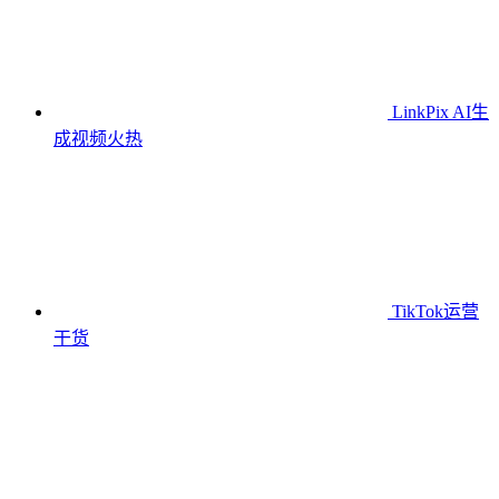
LinkPix AI生
成视频
火热
TikTok运营
干货