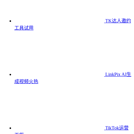
TK达人邀约
工具
试用
LinkPix AI生
成视频
火热
TikTok运营