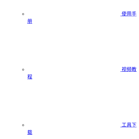
使用手
册
视频教
程
工具下
载