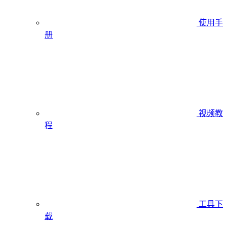
使用手
册
视频教
程
工具下
载