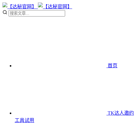
首页
TK达人邀约
工具
试用