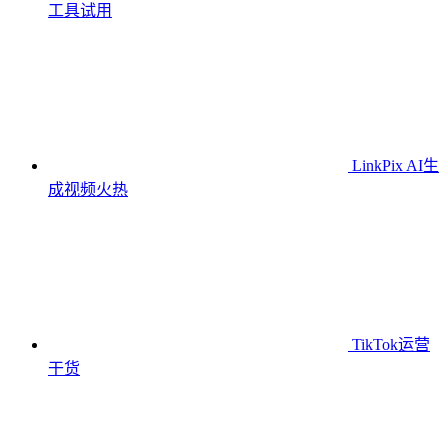
工具
试用
LinkPix AI生
成视频
火热
TikTok运营
干货