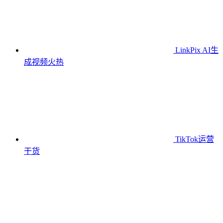
LinkPix AI生
成视频
火热
TikTok运营
干货