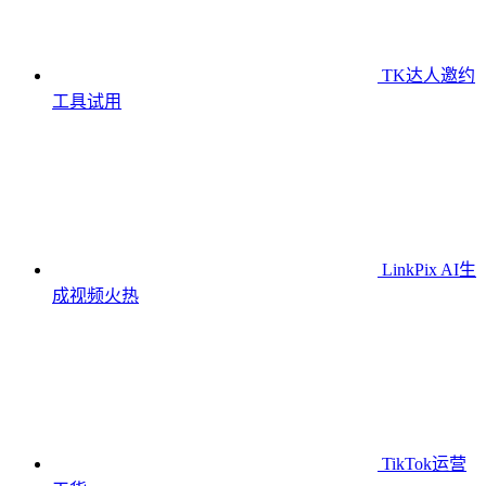
TK达人邀约
工具
试用
LinkPix AI生
成视频
火热
TikTok运营