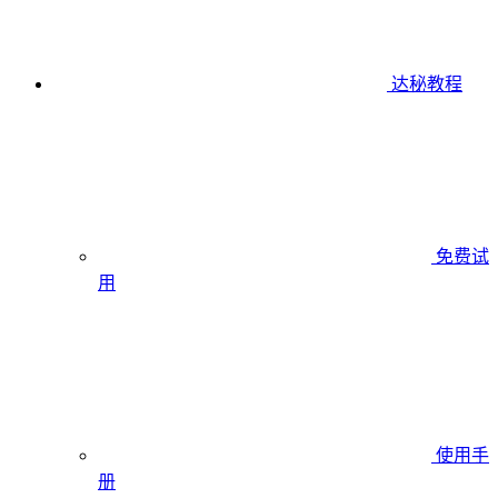
达秘教程
免费试
用
使用手
册