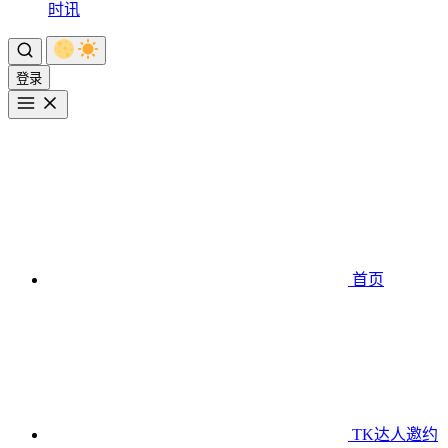
时讯
登录
首页
TK达人邀约