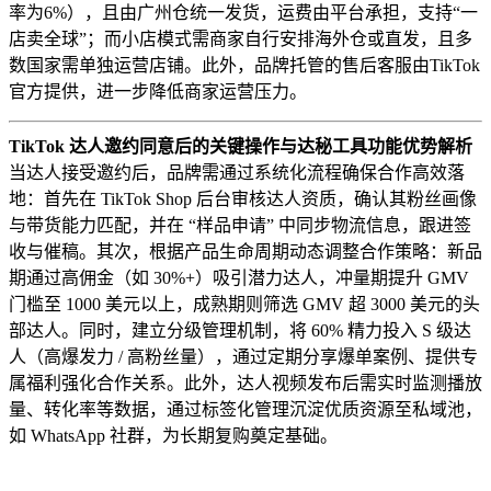
率为6%），且由广州仓统一发货，运费由平台承担，支持“一
店卖全球”；而小店模式需商家自行安排海外仓或直发，且多
数国家需单独运营店铺。此外，品牌托管的售后客服由TikTok
官方提供，进一步降低商家运营压力。
TikTok 达人邀约同意后的关键操作与达秘工具功能优势解析
当达人接受邀约后，品牌需通过系统化流程确保合作高效落
地：首先在 TikTok Shop 后台审核达人资质，确认其粉丝画像
与带货能力匹配，并在 “样品申请” 中同步物流信息，跟进签
收与催稿。其次，根据产品生命周期动态调整合作策略：新品
期通过高佣金（如 30%+）吸引潜力达人，冲量期提升 GMV
门槛至 1000 美元以上，成熟期则筛选 GMV 超 3000 美元的头
部达人。同时，建立分级管理机制，将 60% 精力投入 S 级达
人（高爆发力 / 高粉丝量），通过定期分享爆单案例、提供专
属福利强化合作关系。此外，达人视频发布后需实时监测播放
量、转化率等数据，通过标签化管理沉淀优质资源至私域池，
如 WhatsApp 社群，为长期复购奠定基础。