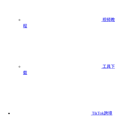
视频教
程
工具下
载
TikTok跨境