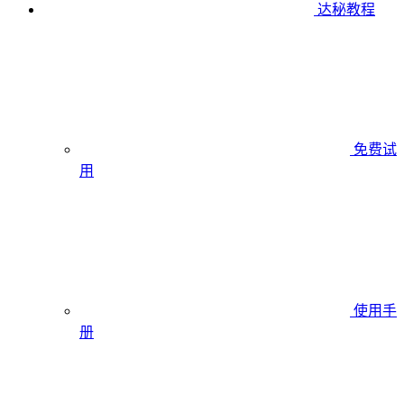
达秘教程
免费试
用
使用手
册