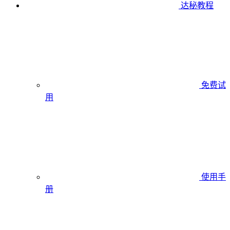
达秘教程
免费试
用
使用手
册