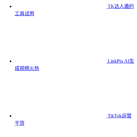
TK达人邀约
工具
试用
LinkPix AI生
成视频
火热
TikTok运营
干货