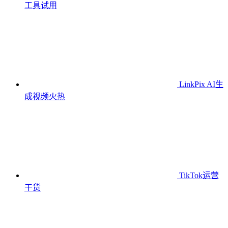
工具
试用
LinkPix AI生
成视频
火热
TikTok运营
干货