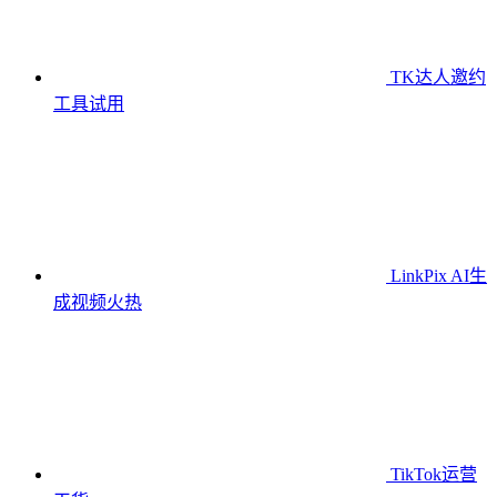
TK达人邀约
工具
试用
LinkPix AI生
成视频
火热
TikTok运营