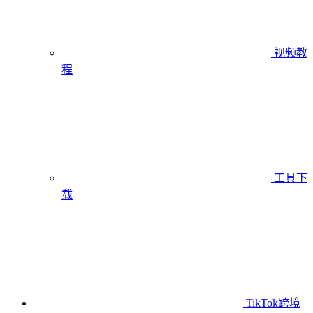
视频教
程
工具下
载
TikTok跨境