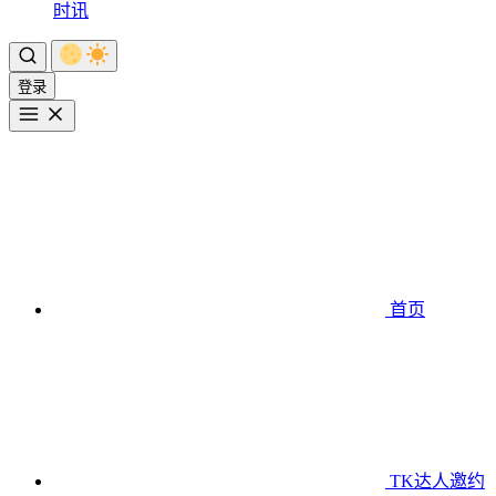
时讯
登录
首页
TK达人邀约