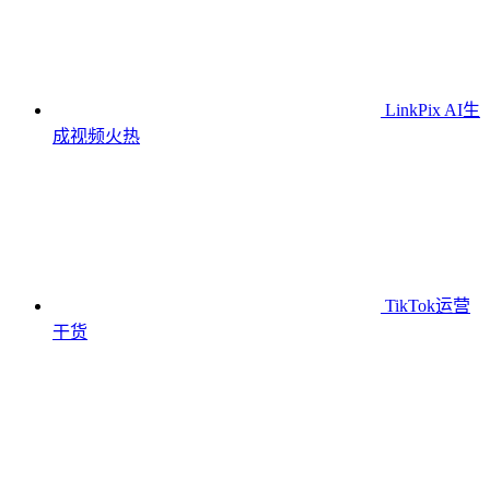
LinkPix AI生
成视频
火热
TikTok运营
干货