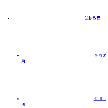
达秘教程
免费试
用
使用手
册