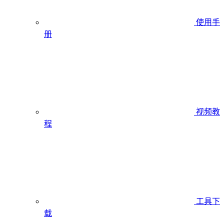
使用手
册
视频教
程
工具下
载