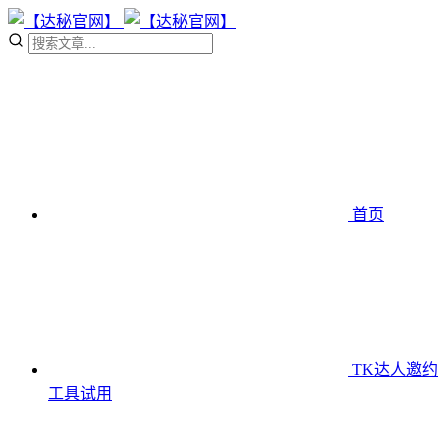
首页
TK达人邀约
工具
试用