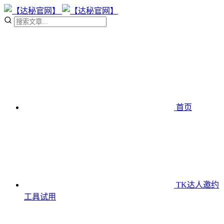
首页
TK达人邀约
工具
试用