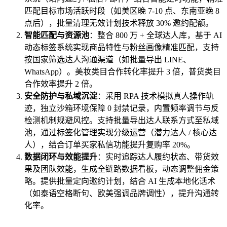
匹配目标市场活跃时段（如美区晚 7-10 点、东南亚晚 8
点后），批量清理无效计划技术释放 30% 邀约配额。
智能匹配与资源池
：整合 800 万 + 全球达人库，基于 AI
动态标签系统实现商品特性与粉丝画像精准匹配，支持
按国家筛选达人沟通渠道（如批量导出 LINE、
WhatsApp）。美妆类目合作转化率提升 3 倍，普货类目
合作效率提升 2 倍。
安全防护与私域沉淀
：采用 RPA 技术模拟真人操作轨
迹，独立沙箱环境保障 0 封禁记录，内置频率调节与反
检测机制规避风控。支持批量导出达人联系方式至私域
池，通过标签化管理实现分级运营（潜力达人 / 核心达
人），结合订单买家私信功能提升复购率 20%。
数据闭环与效能提升
：实时追踪达人履约状态、带货效
果及团队效能，生成全链路数据看板，动态调整佣金策
略。提供批量定向邀约计划，结合 AI 生成本地化话术
（如泰语空格断句、欧美强调品牌调性），提升沟通转
化率。