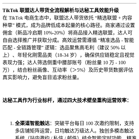
TikTok 联盟达人带货全流程解析与达秘工具效能升级
在 TikTok 电商生态中，联盟达人带货依托 “精选联盟 + 内容
种草” 模式，成为品牌低成本起量的核心路径。商家通过设置
佣金（新品冷启期 10%-20%）将商品接入精选联盟，达人可
自由选择推广并获取分成。高效运营需遵循 “精准选品 - 智能
匹配 - 全链路管理” 逻辑：选品聚焦高毛利（建议 50% 以
上）、年轻化刚需品类（18-34 岁），确保供应链稳定且视觉
表现力强；达人筛选侧重中腰部账号（粉丝量 10 万 - 100
万），结合粉丝画像、互动率（＞5%）及历史带货数据评估
真实影响力，避免盲目追求粉丝量。
达秘工具作为行业标杆，通过四大技术壁垒重构运营效率：
全渠道智能触达
：突破平台每日 100 次邀约限制，支持
多店铺矩阵运营，日均触达万级达人。独创多模态触达
系统（站内邀约 / 私信 / 邮件）结合智能定时功能，精准