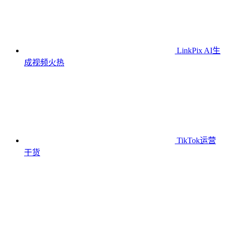
LinkPix AI生
成视频
火热
TikTok运营
干货