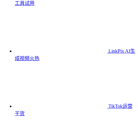
工具
试用
LinkPix AI生
成视频
火热
TikTok运营
干货