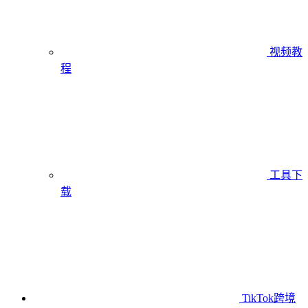
视频教
程
工具下
载
TikTok跨境