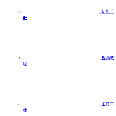
使用手
册
视频教
程
工具下
载