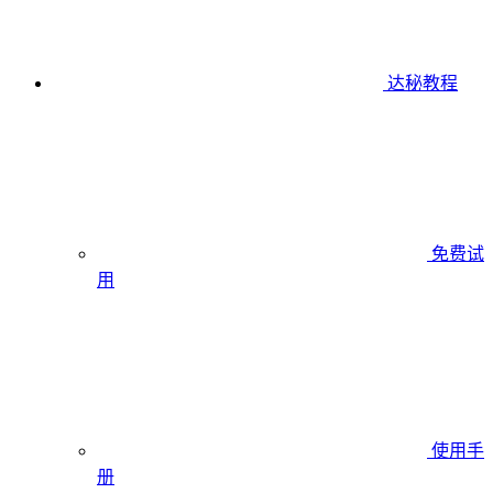
达秘教程
免费试
用
使用手
册