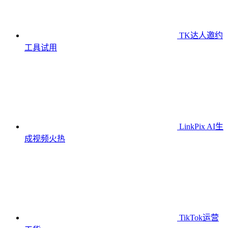
TK达人邀约
工具
试用
LinkPix AI生
成视频
火热
TikTok运营