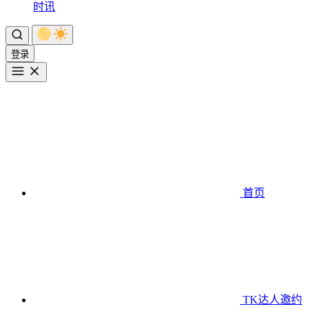
时讯
登录
首页
TK达人邀约