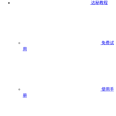
达秘教程
免费试
用
使用手
册