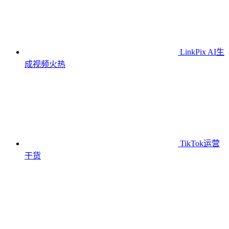
LinkPix AI生
成视频
火热
TikTok运营
干货