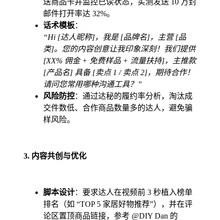
送商品卡并监控已读状态，实测发送 10 万封
邮件打开率达 32%。
话术模板
：
“Hi [达人昵称]，我是 [品牌名]，主营 [品
类]。您的内容创意让我印象深刻！我们提供
[XX% 佣金 + 免费样品 + 流量扶持]，主推款
[产品名] 具备 [卖点 1 / 卖点 2]，期待合作！
请问您常用哪种沟通工具？”
风险防控
：通过达秘的履约率分析，淘汰成
交件数低、合作商品数量多的达人，避免骗
样风险。
3. 内容共创与优化
脚本设计
：要求达人在视频前 3 秒植入榜单
排名（如 “TOP 5 家居好物推荐”），并在评
论区置顶商品链接，参考 @DIY Dan 的