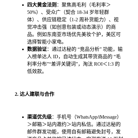
四大黄金法则
：聚焦高毛利（毛利率＞
50%）、受众广（契合 18-34 岁年轻群
体）、供应链稳定（1-2 周补货能力）、视
觉冲击强（如创意包装或动态演示）的商
品。例如东南亚市场优先美妆个护，美区可
选择智能小家电。
数据验证
：通过达秘的 “竞品分析” 功能，输
入榜单达人 ID，自动生成其带货商品的 “毛
利率分布”“差评关键词”，淘汰 ROI＜1:3 的
低效款。
2. 达人建联与合作
渠道优先级
：手机号（WhatsApp/iMessage）
＞邮箱＞站内邀约＞站内私信。通过达秘的
邮件群发功能，使用自有邮箱避免封号，发