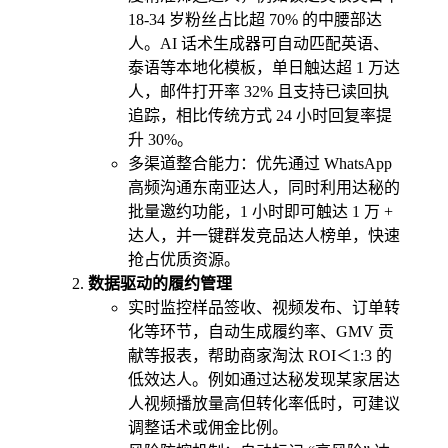
18-34 岁粉丝占比超 70% 的中腰部达
人。AI 话术生成器可自动匹配英语、
泰语等本地化模板，单日触达超 1 万达
人，邮件打开率 32% 且支持已读回执
追踪，相比传统方式 24 小时回复率提
升 30%。
多渠道整合能力：优先通过 WhatsApp
高频沟通东南亚达人，同时利用达秘的
批量邀约功能，1 小时即可触达 1 万 +
达人，并一键群发竞品达人榜单，快速
抢占优质资源。
数据驱动的履约管理
实时监控样品签收、视频发布、订单转
化等环节，自动生成履约率、GMV 贡
献等报表，帮助商家淘汰 ROI＜1:3 的
低效达人。例如通过达秘发现某家居达
人视频播放量高但转化率低时，可建议
调整话术或佣金比例。