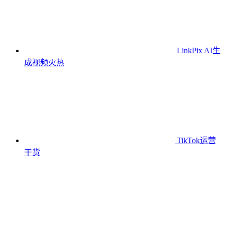
LinkPix AI生
成视频
火热
TikTok运营
干货