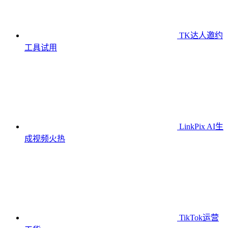
TK达人邀约
工具
试用
LinkPix AI生
成视频
火热
TikTok运营