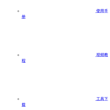
使用手
册
视频教
程
工具下
载