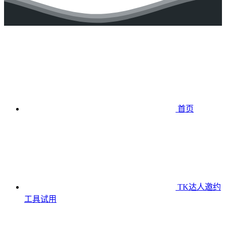
首页
TK达人邀约
工具
试用