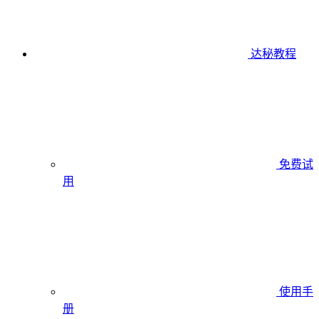
达秘教程
免费试
用
使用手
册