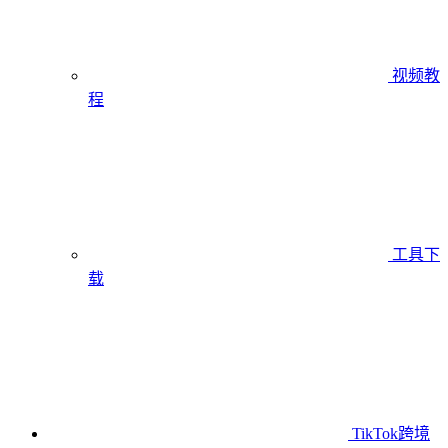
视频教
程
工具下
载
TikTok跨境