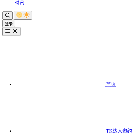
时讯
登录
首页
TK达人邀约