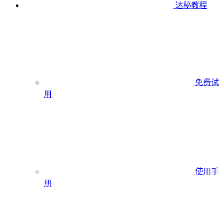
达秘教程
免费试
用
使用手
册