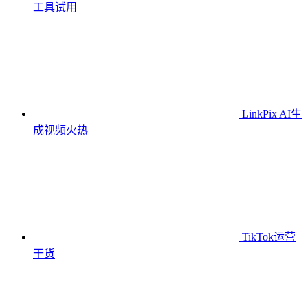
工具
试用
LinkPix AI生
成视频
火热
TikTok运营
干货