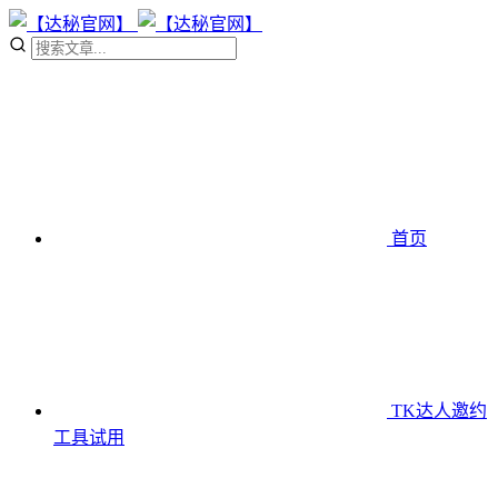
首页
TK达人邀约
工具
试用