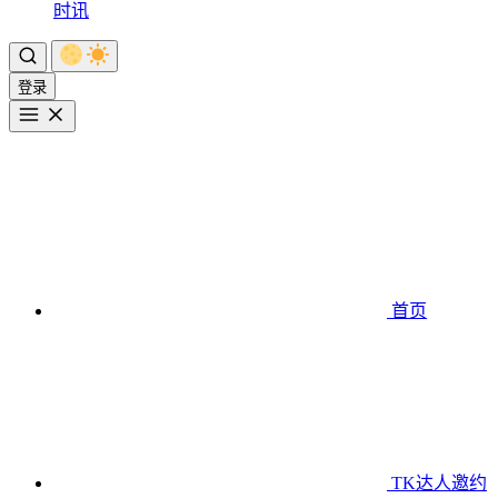
时讯
登录
首页
TK达人邀约