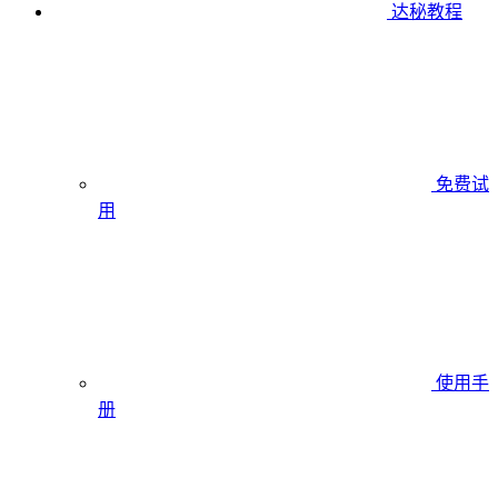
达秘教程
免费试
用
使用手
册