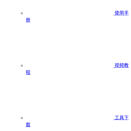
使用手
册
视频教
程
工具下
载