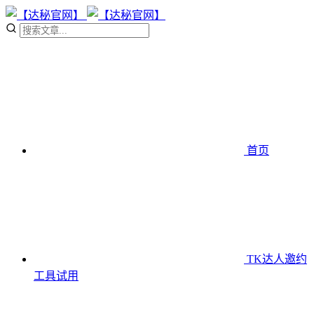
首页
TK达人邀约
工具
试用