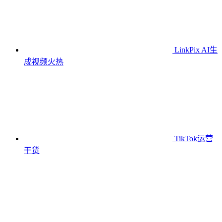
LinkPix AI生
成视频
火热
TikTok运营
干货