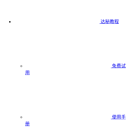
达秘教程
免费试
用
使用手
册