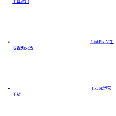
工具
试用
LinkPix AI生
成视频
火热
TikTok运营
干货