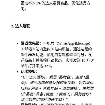
互动率＞5% 的达人带货商品，优化选品方
向。
2. 达人建联
渠道优先级
：手机号（WhatsApp/iMessage）
＞邮箱＞站内邀约＞站内私信。通过达秘的
邮件群发功能，使用自有邮箱避免封号，发
送商品卡并监控已读状态，实测发送 10 万封
邮件打开率达 32%。
话术模板
：
“Hi [达人昵称]，我是 [品牌名]，主营 [品
类]。您的内容创意让我印象深刻！我们提供
[XX% 佣金 + 免费样品 + 流量扶持]，主推款
[产品名] 具备 [卖点 1 / 卖点 2]，期待合作！
请问您常用哪种沟通工具？”