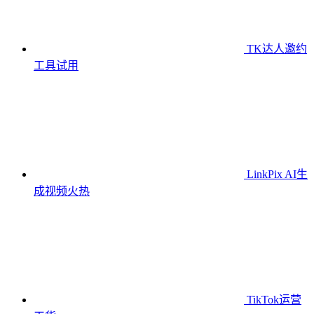
TK达人邀约
工具
试用
LinkPix AI生
成视频
火热
TikTok运营