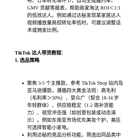
布、订单转化等环节，自动生成履约率、
GMV 贡献等报表，帮助商家淘汰 ROI＜1:3
的低效达人。例如通过达秘发现某家居达人
视频播放量高但转化率低时，可建议调整话
术或佣金比例。
TikTok 达人带货教程
：
1. 选品策略
聚焦 3-5 个主推款，参考 TikTok Shop 站内及
亚马逊爆款，遵循四大黄金法则：高毛利
（毛利率＞50%）、受众广（契合 18-34 岁
年轻群体）、供应链稳定（1-2 周补货能
力）、视觉冲击强（如创意包装或动态演
示）。例如东南亚市场优先美妆个护，美区
可选择智能小家电。
利用达秘的竞品分析功能，筛选出同品类中