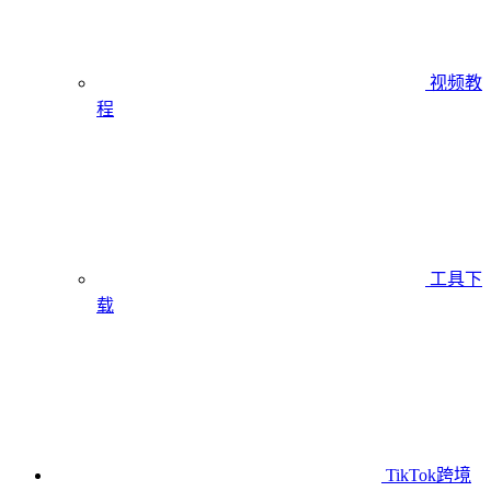
视频教
程
工具下
载
TikTok跨境