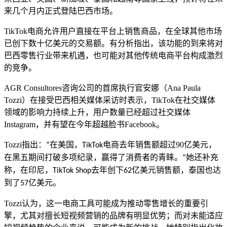
来几个月内
正式
登陆巴西市场。
TikTok
电商
允许用户直接在平台上销售商品，在全球其他市场
已创下数十亿美元的交易额。有分析指出，该功能的到来将对
巴西零售行业带来机遇，也可能对
其他
传统电商
平台
构成
激烈
的竞争
。
AGR Consultores
咨询公司
的首席执行官
安娜（
Ana Paula
Tozzi
）
在接受
巴西相关媒体
采访时表示，
TikTok
在社交媒体
领域的影响力持续上升，用户数量已经超过
社交媒体
Instagram
，并有望在今年超越
脸书
Facebook
。
Tozzi
指出：
在美国，
电商
去年销售额超过
90
亿美元，
“
TikTok
在黑五期间打破多项纪录，赢得了消费者
的
青睐。
她还补充
”
称，在印尼，
去年创下
亿美元销售额，泰国也达
TikTok Shop
62
到了
亿美元。
57
Tozzi
认为，这一电商工具可能成为推动零售增长的重要引
擎，尤其对擅长短视频营销的品牌有明显优势；而对未能适应