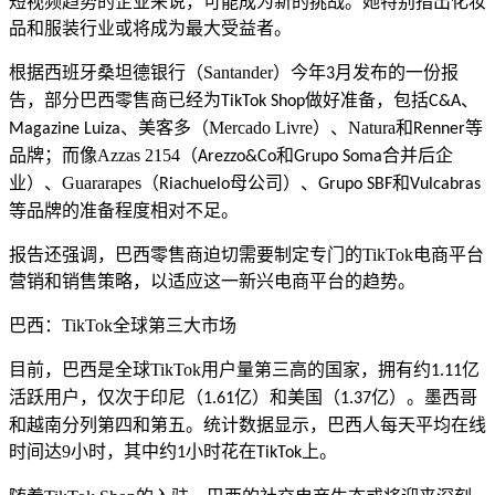
短视频趋势的企业来说，可能成为新的挑战。她特别指出化妆
品和服装行业或将成为最大受益者。
根据西班牙桑坦德银行（
Santander
）今年
月发布的一份报
3
告，部分巴西零售商已经为
做好准备，包括
、
TikTok Shop
C&A
、
美客多（
Mercado Livre
）
、
Natura
和
等
Magazine Luiza
Renner
品牌
；而像
Azzas 2154
（
和
合并后
企
Arezzo&Co
Grupo Soma
业）、
Guararapes
（
母公司）、
和
Riachuelo
Grupo SBF
Vulcabras
等品牌的准备程度相对不足。
报告还强调，巴西零售商迫切需要制定专门的
TikTok
电商平台
营销和销售策略，以适应这一新兴电商平台的趋势。
巴西：
TikTok
全球第三大市场
目前，巴西是全球
TikTok
用户量第三高的国家，拥有约
亿
1.11
活跃用户，仅次于印尼（
亿）和美国（
亿）。墨西哥
1.61
1.37
和越南分列第四和第五。
统计
数据显示，巴西人每天平均在线
时间达
9
小时，其中约
小时花在
上。
1
TikTok