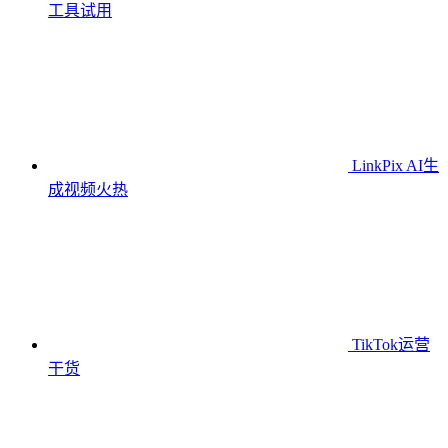
工具
试用
LinkPix AI生
成视频
火热
TikTok运营
干货