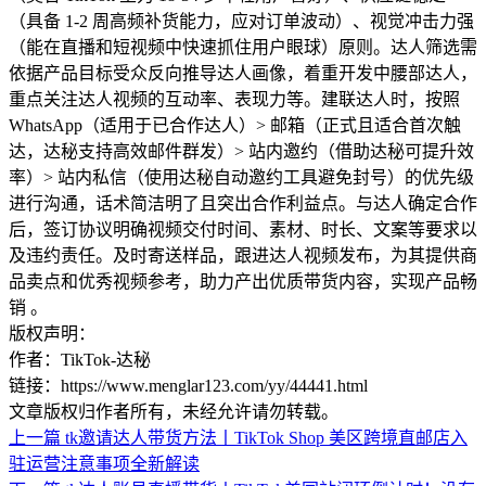
（具备 1-2 周高频补货能力，应对订单波动）、视觉冲击力强
（能在直播和短视频中快速抓住用户眼球）原则。达人筛选需
依据产品目标受众反向推导达人画像，着重开发中腰部达人，
重点关注达人视频的互动率、表现力等。建联达人时，按照
WhatsApp（适用于已合作达人）> 邮箱（正式且适合首次触
达，达秘支持高效邮件群发）> 站内邀约（借助达秘可提升效
率）> 站内私信（使用达秘自动邀约工具避免封号）的优先级
进行沟通，话术简洁明了且突出合作利益点。与达人确定合作
后，签订协议明确视频交付时间、素材、时长、文案等要求以
及违约责任。及时寄送样品，跟进达人视频发布，为其提供商
品卖点和优秀视频参考，助力产出优质带货内容，实现产品畅
销 。
版权声明：
作者：TikTok-达秘
链接：https://www.menglar123.com/yy/44441.html
文章版权归作者所有，未经允许请勿转载。
上一篇
tk邀请达人带货方法丨TikTok Shop 美区跨境直邮店入
驻运营注意事项全新解读