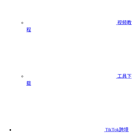
视频教
程
工具下
载
TikTok跨境