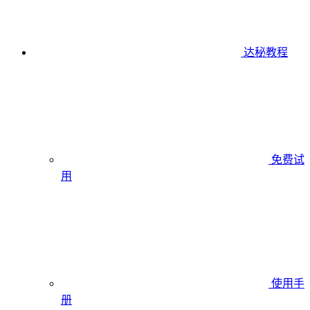
达秘教程
免费试
用
使用手
册