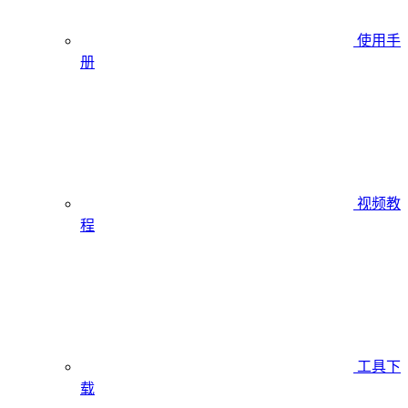
使用手
册
视频教
程
工具下
载