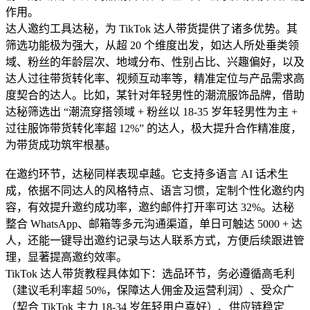
作用。
达人邀约工具达秘，为 TikTok 达人带货提供了诸多优势。其
筛选功能极为强大，从超 20 个维度出发，如达人所处垂类领
域、粉丝的年龄层次、地域分布、性别占比、兴趣偏好，以及
达人过往带货转化率、视频互动率等，精准定位与产品需求高
度契合的达人。比如，某针对年轻男性的潮流服饰品牌，借助
达秘筛选出 “潮流穿搭领域 + 粉丝以 18-35 岁年轻男性为主 +
过往服饰带货转化率超 12%” 的达人，极大提升合作精准度，
为带货成功筑牢根基。
在邀约环节，达秘同样表现卓越。它支持多语言 AI 话术生
成，依据不同达人的风格特点、语言习惯，定制个性化邀约内
容，有效提升邀约成功率，邀约邮件打开率可达 32%。达秘
整合 WhatsApp、邮箱等多元沟通渠道，单日可触达 5000 + 达
人，还能一键导出邀约记录与达人联系方式，方便后续跟进管
理，显著提高邀约效率。
TikTok 达人带货教程具体如下：选品环节，务必遵循高毛利
（建议毛利率超 50%，保障达人佣金及运营利润）、受众广
（契合 TikTok 主力 18-34 岁年轻用户喜好）、供应链稳定