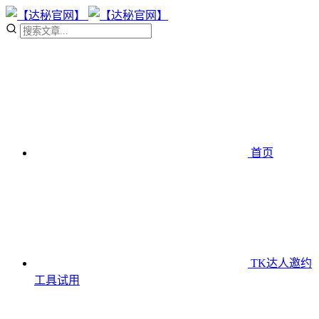
首页
TK达人邀约
工具
试用