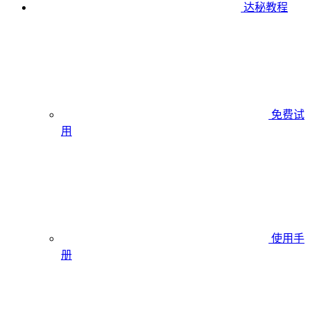
达秘教程
免费试
用
使用手
册