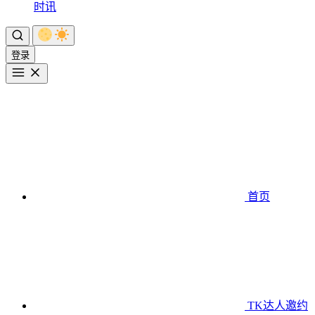
时讯
登录
首页
TK达人邀约