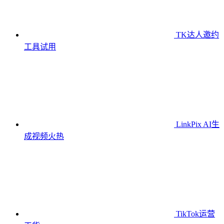
TK达人邀约
工具
试用
LinkPix AI生
成视频
火热
TikTok运营