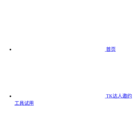
首页
TK达人邀约
工具
试用