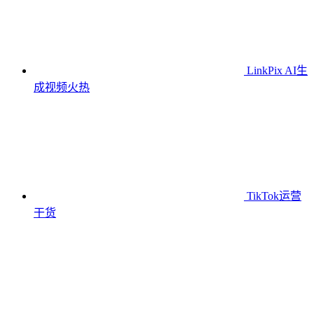
LinkPix AI生
成视频
火热
TikTok运营
干货