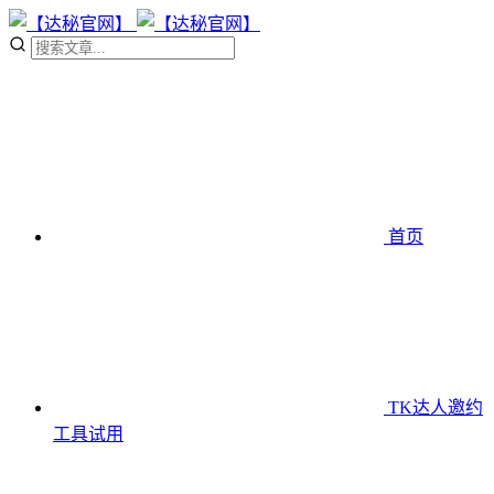
首页
TK达人邀约
工具
试用