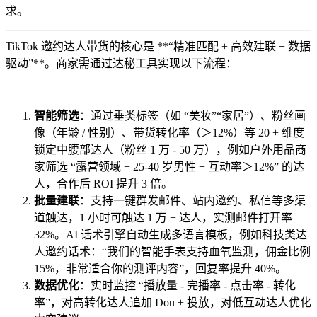
求。
TikTok 邀约达人带货的核心是 **“精准匹配 + 高效建联 + 数据
驱动”**。商家需通过达秘工具实现以下流程：
智能筛选
：通过垂类标签（如 “美妆”“家居”）、粉丝画
像（年龄 / 性别）、带货转化率（＞12%）等 20 + 维度
锁定中腰部达人（粉丝 1 万 - 50 万），例如户外用品商
家筛选 “露营领域 + 25-40 岁男性 + 互动率＞12%” 的达
人，合作后 ROI 提升 3 倍。
批量建联
：支持一键群发邮件、站内邀约、私信等多渠
道触达，1 小时可触达 1 万 + 达人，实测邮件打开率
32%。AI 话术引擎自动生成多语言模板，例如科技类达
人邀约话术：“我们的智能手表支持血氧监测，佣金比例
15%，非常适合你的测评内容”，回复率提升 40%。
数据优化
：实时监控 “播放量 - 完播率 - 点击率 - 转化
率”，对高转化达人追加 Dou + 投放，对低互动达人优化