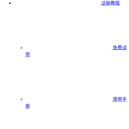
达秘教程
免费试
用
使用手
册