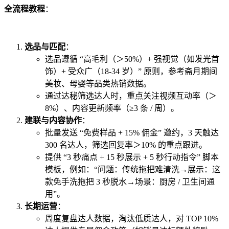
全流程教程
：
选品与匹配
：
选品遵循 “高毛利（＞50%）+ 强视觉（如发光首
饰）+ 受众广（18-34 岁）” 原则，参考斋月期间
美妆、母婴等品类热销数据。
通过达秘筛选达人时，重点关注视频互动率（＞
8%）、内容更新频率（≥3 条 / 周）。
建联与内容协作
：
批量发送 “免费样品 + 15% 佣金” 邀约，3 天触达
300 名达人，筛选回复率＞10% 的重点跟进。
提供 “3 秒痛点 + 15 秒展示 + 5 秒行动指令” 脚本
模板，例如：“问题：传统拖把难清洗→展示：这
款免手洗拖把 3 秒脱水→场景：厨房 / 卫生间通
用”。
长期运营
：
周度复盘达人数据，淘汰低质达人，对 TOP 10%