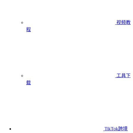
视频教
程
工具下
载
TikTok跨境