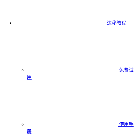
达秘教程
免费试
用
使用手
册