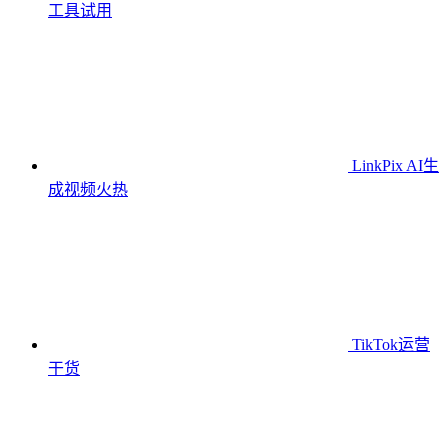
工具
试用
LinkPix AI生
成视频
火热
TikTok运营
干货