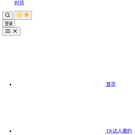
时讯
登录
首页
TK达人邀约