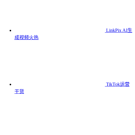
LinkPix AI生
成视频
火热
TikTok运营
干货