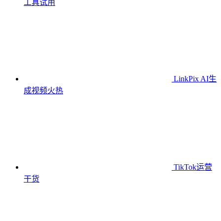
工具
试用
LinkPix AI生
成视频
火热
TikTok运营
干货