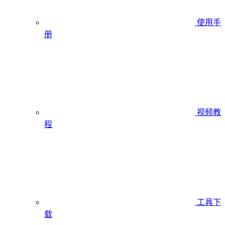
使用手
册
视频教
程
工具下
载