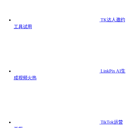
TK达人邀约
工具
试用
LinkPix AI生
成视频
火热
TikTok运营