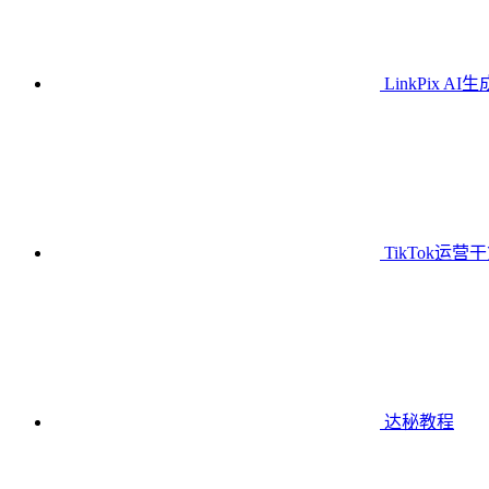
LinkPix AI
TikTok运营
达秘教程