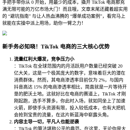
手把手带你从 0 开始，用最少的成本，撬开 TikTok 电商那充
满无限可能的万亿市场大门！而且哦，文章末尾还藏着超实用
的 “避坑指南” 与让人热血沸腾的 “爆单成功案例”，看完马上
就能在实操中派上用场，助你一臂之力！
新手务必知晓！TikTok 电商的三大核心优势
流量红利大爆发，竞争压力小
：TikTok 在全球范围内的月活跃用户数量已经突破 20
亿大关，这是一个极其庞大的数字，意味着巨大的潜在
消费群体。然而，其电商渗透率目前仅为 2%，与国内
抖音高达 15% 的电商渗透率相比，简直就是一片等待开
垦的肥沃土地。这就好比在电商的赛道上，TikTok 才刚
刚起跑，选手不算多，你此时入场，就如同坐上了加速
火箭，即使手头资源有限，投入较低成本，也有大把机
会抢到宝贵的流量，在这片新蓝海中崭露头角。
内容主导一切，平凡人也能逆袭
：TikTok 的算法堪称公平的典范。在这里，无论你是大