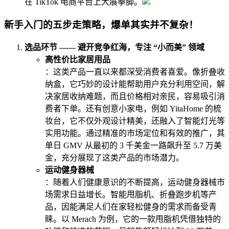
在 TikTok 电商平台上大展拳脚。
新手入门的五步走策略，爆单其实并不复杂！
选品环节 —— 避开竞争红海，专注 “小而美” 领域
高性价比家居用品
：这类产品一直以来都深受消费者喜爱。像折叠收
纳盒，它巧妙的设计能帮助用户充分利用空间，解
决家居收纳难题，而且价格相对亲民，容易吸引消
费者下单。还有创意小家电，例如 YitaHome 的梳
妆台，它不仅外观设计精美，还融入了智能灯光等
实用功能。通过精准的市场定位和有效的推广，其
单日 GMV 从最初的 3 千美金一路飙升至 5.7 万美
金，充分展现了这类产品的市场潜力。
运动健身器械
：随着人们健康意识的不断提高，运动健身器械市
场需求日益增长。智能甩脂机、折叠跑步机等产
品，因能满足人们在家轻松健身的需求而备受青
睐。以 Merach 为例，它的一款甩脂机凭借独特的