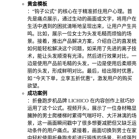
黄金模板
：“钩子公式” 的核心在于精准抓住用户心理。首
先是痛点展示，通过生动的画面或文字，将用户在
生活中遇到的困扰清晰地呈现出来，让用户产生共
鸣。比如，展示一位女士为头发毛糙而烦恼的场
景。接着，推出产品解决方案，介绍自己的直发梳
如何能轻松解决这个问题，如采用了先进的离子技
术，能让头发顺滑有光泽。然后进行效果对比，一
边是使用产品前毛糙的头发，一边是使用后柔顺亮
丽的头发，形成鲜明对比。最后，给出限时优惠，
如 “今天下单，立享五折优惠”，激发用户的购买
欲望。
成功案例
：折叠跑步机品牌 LICHICO 在内容创作上就巧妙
运用了这个公式。视频开头，展示了一位身材略显
臃肿的男士爬楼梯时累得气喘吁吁、大汗淋漓的场
景，这一画面瞬间戳中了很多想要减肥但又缺乏运
动条件的用户痛点。紧接着，画面切换到男士在家
中轻松使用折叠跑步机进行锻炼的场景，形成强烈