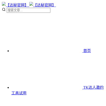
首页
TK达人邀约
工具
试用