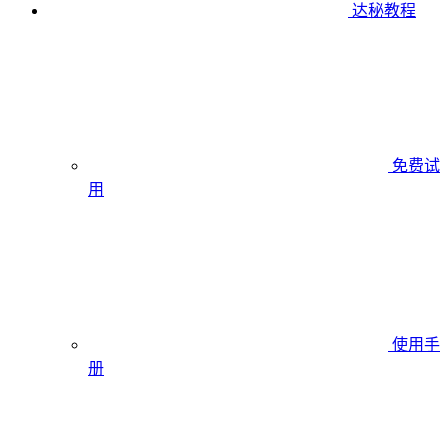
达秘教程
免费试
用
使用手
册