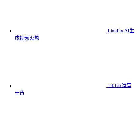
LinkPix AI生
成视频
火热
TikTok运营
干货