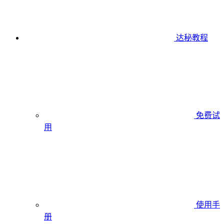
达秘教程
免费试
用
使用手
册