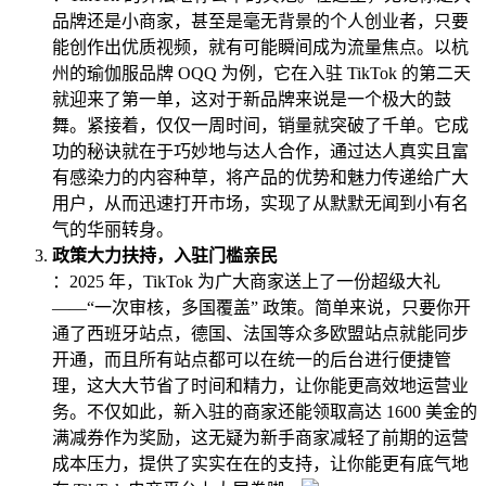
品牌还是小商家，甚至是毫无背景的个人创业者，只要
能创作出优质视频，就有可能瞬间成为流量焦点。以杭
州的瑜伽服品牌 OQQ 为例，它在入驻 TikTok 的第二天
就迎来了第一单，这对于新品牌来说是一个极大的鼓
舞。紧接着，仅仅一周时间，销量就突破了千单。它成
功的秘诀就在于巧妙地与达人合作，通过达人真实且富
有感染力的内容种草，将产品的优势和魅力传递给广大
用户，从而迅速打开市场，实现了从默默无闻到小有名
气的华丽转身。
政策大力扶持，入驻门槛亲民
：2025 年，TikTok 为广大商家送上了一份超级大礼
——“一次审核，多国覆盖” 政策。简单来说，只要你开
通了西班牙站点，德国、法国等众多欧盟站点就能同步
开通，而且所有站点都可以在统一的后台进行便捷管
理，这大大节省了时间和精力，让你能更高效地运营业
务。不仅如此，新入驻的商家还能领取高达 1600 美金的
满减券作为奖励，这无疑为新手商家减轻了前期的运营
成本压力，提供了实实在在的支持，让你能更有底气地