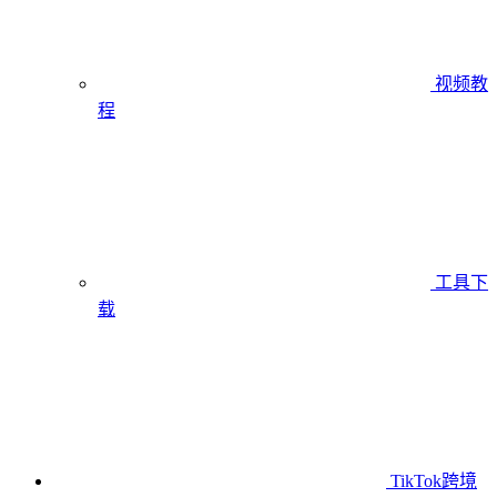
视频教
程
工具下
载
TikTok跨境