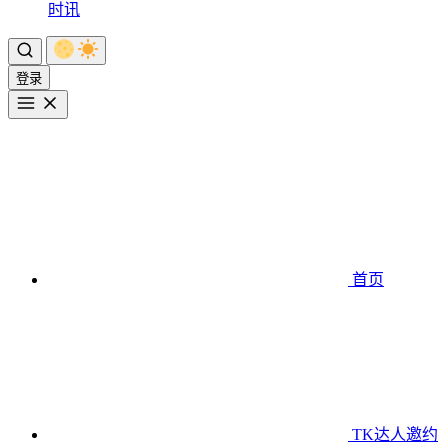
时讯
登录
首页
TK达人邀约