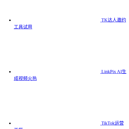
TK达人邀约
工具
试用
LinkPix AI生
成视频
火热
TikTok运营