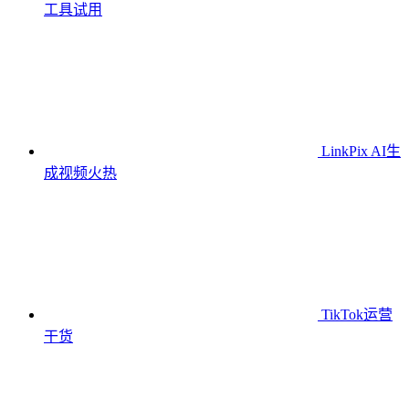
工具
试用
LinkPix AI生
成视频
火热
TikTok运营
干货