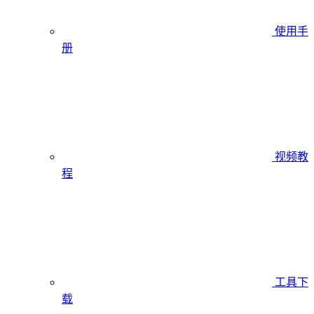
使用手
册
视频教
程
工具下
载