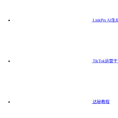
LinkPix AI
TikTok运营
达秘教程