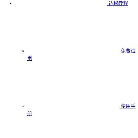
达秘教程
免费试
用
使用手
册