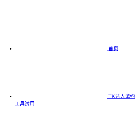
首页
TK达人邀约
工具
试用