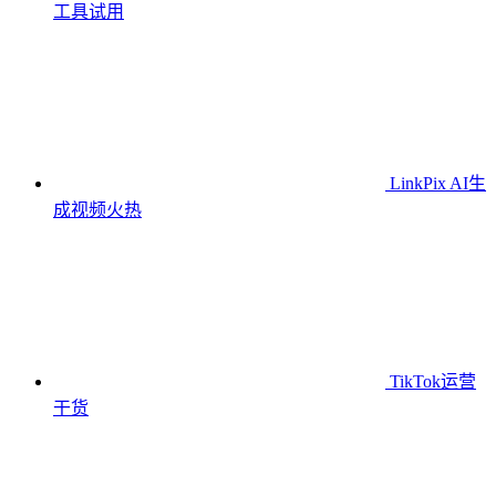
工具
试用
LinkPix AI生
成视频
火热
TikTok运营
干货