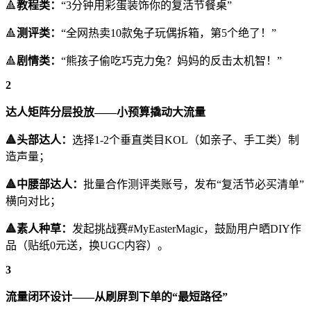
🔺
教程类：
“3分钟用彩蛋装饰你的复活节餐桌”
🔺
测评类：
“全网热卖10款兔子玩偶拆箱，第5个绝了！”
🔺
剧情类：
“熊孩子偷吃巧克力兔？妈妈的反击太机智！”
2
达人矩阵分层投放——小预算撬动大流量
🔺头部达人：
选择1-2个垂直类目KOL（如亲子、手工类）制
造声量；
🔺中腰部达人：
批量合作测评类账号，发布“复活节必买清单”
横向对比；
🔺素人种草：
发起挑战赛#MyEasterMagic，鼓励用户晒DIY作
品（贴纸0元送，换UGC内容）。
3
流量闭环设计——从刷屏到下单的“最短路径”