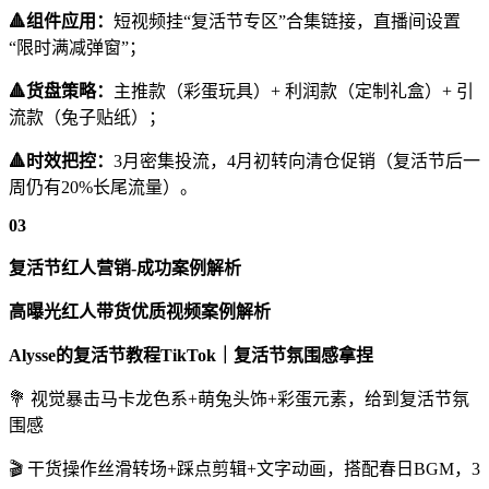
🔺组件应用：
短视频挂“复活节专区”合集链接，直播间设置
“限时满减弹窗”；
🔺货盘策略：
主推款（彩蛋玩具）+ 利润款（定制礼盒）+ 引
流款（兔子贴纸）；
🔺时效把控：
3月密集投流，4月初转向清仓促销（复活节后一
周仍有20%长尾流量）。
03
复活节红人营销-成功案例解析
高曝光红人带货优质视频案例解析
Alysse的复活节教程TikTok｜复活节氛围感拿捏
💐 视觉暴击马卡龙色系+萌兔头饰+彩蛋元素，给到复活节氛
围感
🎬 干货操作丝滑转场+踩点剪辑+文字动画，搭配春日BGM，3