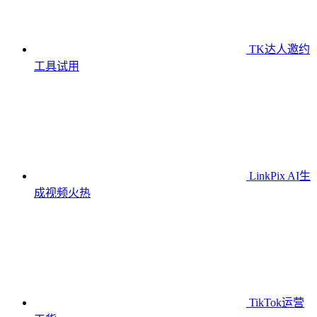
TK达人邀约
工具
试用
LinkPix AI生
成视频
火热
TikTok运营