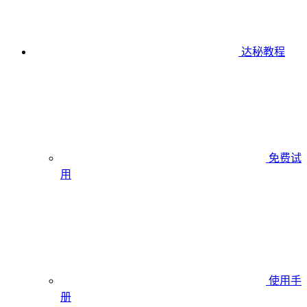
达秘教程
免费试
用
使用手
册