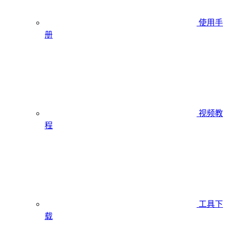
使用手
册
视频教
程
工具下
载