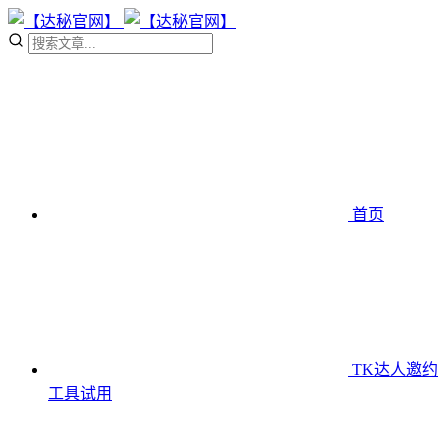
首页
TK达人邀约
工具
试用