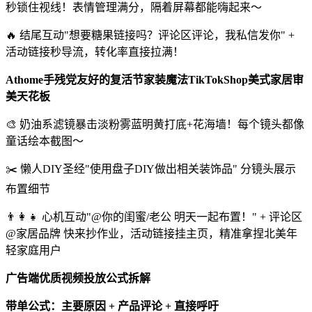
秒锁住视线！表情管理满分，隔着屏幕都能嗨起来～
🔥 结尾互动"想要糖果链接吗？评论区评论，我私信发你" +
活动链接秒导流，转化率直接拉满！
Athome手残党友好的复活节家装魔法TikTok
Shop
美式家居审
美天花板
🎨 奶油系滤镜暴击淡粉雾蓝明黄打底+花海墙！每个镜头都像
童话绘本截图～
✂️ 懒人DIY圣经"使用盘子DIY做出相关装饰品" 分镜头展示
布置细节
👨👩👧 心机互动"@你的闺蜜/老公 明天一起布置！" + 评论区
@家居品牌 快来抄作业，活动链接挂主页，精准拿捏北美年
轻家庭用户
广告端优质视频投放公式拆解
带单公式：主要原因 + 产品评论 + 直接呼吁