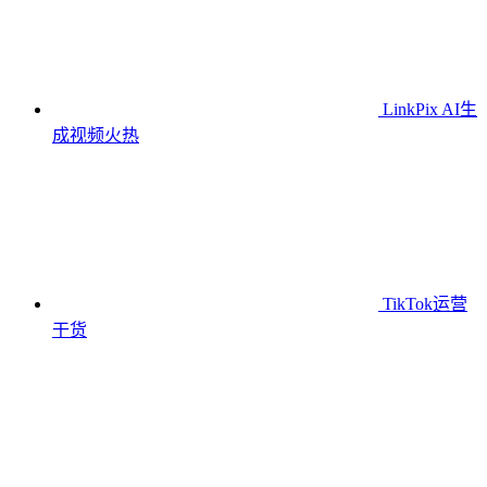
LinkPix AI生
成视频
火热
TikTok运营
干货