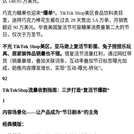
达 148.95 万美元。
巧克力糖果也迎来
“爆单”
。TikTok Shop美区食品饮料类目
里，迪拜巧克力棒花生酱在过去 28 天售出 5.6 万单，月销售
额近 90 万美元。毕竟美国复活节可是糖果消费量第二大的节
日，仅次于万圣节。
不光 TikTok
Shop
美区，亚马逊上复活节彩蛋、兔子捏捏乐玩
具、居家装饰品销量也不错。
借复活节流量红利，通过网红带
货（销量暴增，叠加关联词条，互动率叠加节日标签曝光加
成，助推内容爆发增长，实现“互动-曝光-转化”。
02
TikTokShop流量收割指南：三步打造“复活节爆款”
1
内容场景化——让产品成为“节日剧本”的主角
经典模版：