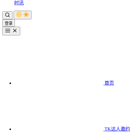
时讯
登录
首页
TK达人邀约