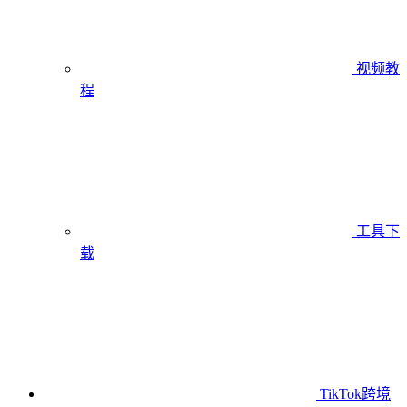
视频教
程
工具下
载
TikTok跨境