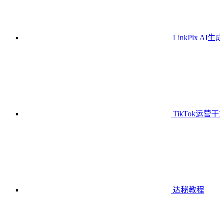
LinkPix AI
TikTok运营
达秘教程