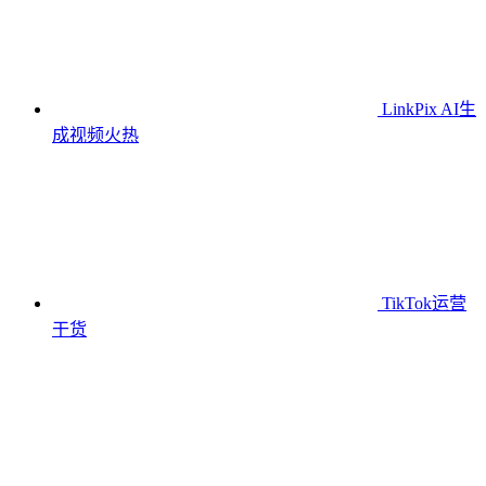
LinkPix AI生
成视频
火热
TikTok运营
干货