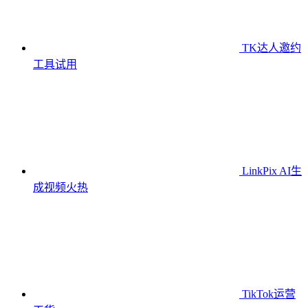
TK达人邀约
工具
试用
LinkPix AI生
成视频
火热
TikTok运营