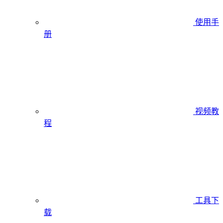
使用手
册
视频教
程
工具下
载