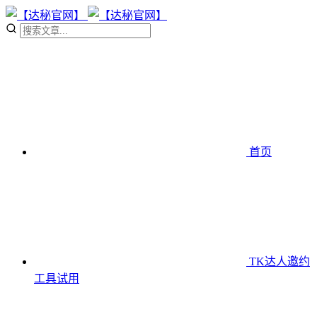
首页
TK达人邀约
工具
试用