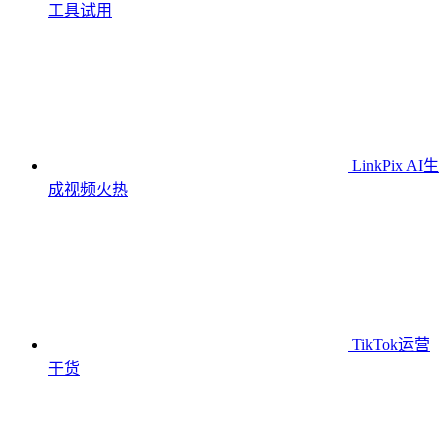
工具
试用
LinkPix AI生
成视频
火热
TikTok运营
干货