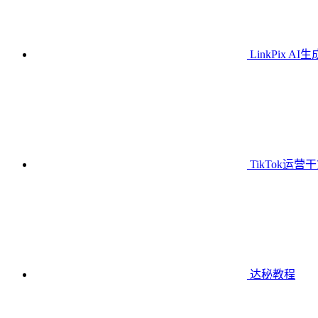
LinkPix AI
TikTok运营
达秘教程