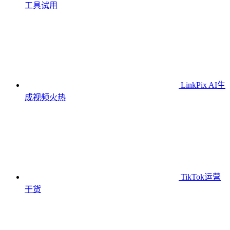
工具
试用
LinkPix AI生
成视频
火热
TikTok运营
干货