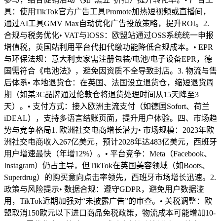
具：使用TikTok官方广告工具Promote加热短视频或直播间，
通过AI工具GMV Max自动优化广告投放策略，提升ROI。2.
合规与税务优化• VAT与IOSS：欧盟站通过OSS系统统一申报
增值税，英国站利用平台代扣代缴功能降低合规成本。• EPR
与环保法规：意大利卖家需注册包装/电池/电子设备EPR，德
国需符合《电池法》，避免因资质不全导致封店。3. 物流与售
后体系• 本地退货仓：在英国、法国设立退货仓，缩短退货周
期（如某3C品牌通过伦敦仓将退货处理时间从15天降至3
天）。• 支付方式：接入欧洲主流支付（如德国Sofort、荷兰
iDEAL），支持多语言结账页面，提升用户体验。四、市场趋
势与竞争格局1. 欧洲社交电商增长潜力• 市场规模：2023年欧
洲社交电商收入267亿美元，预计2028年达483亿美元，西班牙
用户增速最快（年增12%）。• 平台竞争：Meta（Facebook、
Instagram）仍占主导，但TikTok在英国美容领域（如Boots、
Superdrug）的购买意向点击率领先，西班牙市场增长迅速。2.
政策与风险提示• 数据合规：遵守GDPR，避免用户数据滥
用，TikTok近期加强对“未披露广告”的审查。• 关税调整：欧
盟取消150欧元以下进口商品免税政策，物流成本可能增加10-