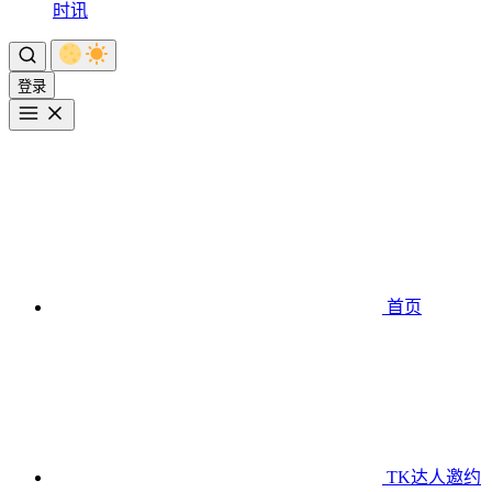
时讯
登录
首页
TK达人邀约