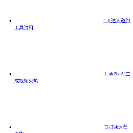
TK达人邀约
工具
试用
LinkPix AI生
成视频
火热
TikTok运营