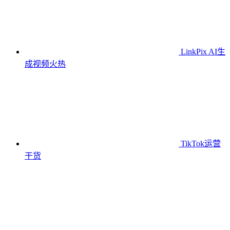
LinkPix AI生
成视频
火热
TikTok运营
干货