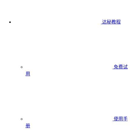
达秘教程
免费试
用
使用手
册