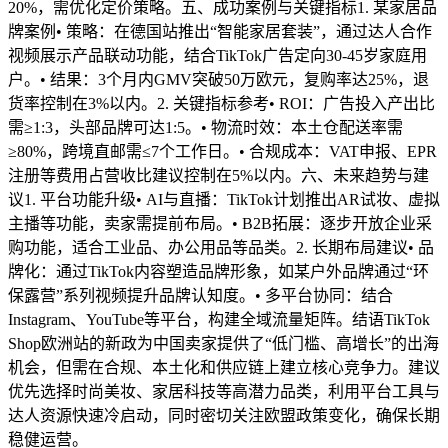
20%，需优化定价策略。五、成功案例与关键指标1. 某家居品
牌案例• 策略：在德国站推出“智能家居套装”，通过达人合作
视频展示产品联动功能，结合TikTok广告定向30-45岁家庭用
户。• 结果：3个月内GMV突破50万欧元，复购率达25%，退
货率控制在3%以内。2. 关键指标参考• ROI：广告投入产出比
需≥1:3，头部品牌可达1:5。• 物流时效：本土仓配送率需
≥80%，跨境直邮需≤7个工作日。• 合规成本：VAT申报、EPR
注册等费用占营收比建议控制在5%以内。六、未来趋势与建
议1. 平台功能升级• AI与直播：TikTok计划推出AR试妆、虚拟
主播等功能，卖家需提前布局。• B2B拓展：逐步开放企业采
购功能，适合工业品、办公用品等品类。2. 长期布局建议• 品
牌化：通过TikTok内容塑造品牌形象，如某户外品牌通过“环
保露营”系列视频提升品牌认知度。• 多平台协同：结合
Instagram、YouTube等平台，构建全域流量矩阵。结语TikTok
Shop欧洲站的新政为中国卖家提供了“低门槛、高增长”的出海
机会，但需在合规、本土化和供应链上建立核心竞争力。建议
优先选择时尚美妆、家居科技等高潜力品类，利用平台工具与
达人资源快速冷启动，同时密切关注欧盟政策变化，确保长期
稳健运营。