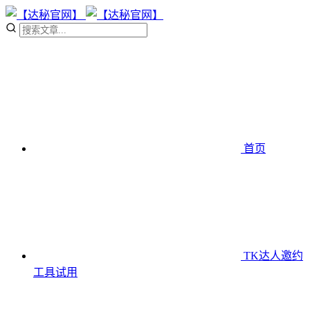
首页
TK达人邀约
工具
试用