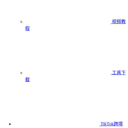
视频教
程
工具下
载
TikTok跨境