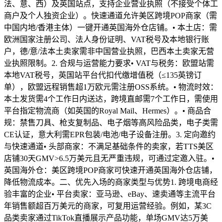
法、意、西）及英国站点，支持企业营业执照（不接受个体工
商户及个人独资企业）。快速通道允许美区跨境POP商家（需
中国内地/香港主体）一键开通英国海外仓店铺。• 本土店：需
欧洲国家注册公司、法人身份证明、VAT税号及本地银行账
户，德/意/法本土卖家需非中国营业执照，巴西本土卖家无营
业执照限制。2. 合规与运营能力要求• VAT与税务：欧盟站需
本地VAT税号，英国站平台代扣代缴增值税（≤135英镑订
单），欧盟远程销售超1万欧元需注册OSS系统。• 物流时效：
本土发货需4个工作日内送达，跨境直邮需7个工作日，需使用
平台指定物流商（如英国的Royal Mail、Hermes）。• 商品合
规：禁售刀具、枪支复制品、电子烟等高风险品类，电子类需
CE认证，意大利需EPR包装/电池/电子设备注册。3. 定向邀约
与快速通道• 头部商家：不满足基础条件的卖家，若TTS美区
店铺30天GMV>6.5万美元且无严重违规，可通过定邀入驻。•
英国海外仓：美区跨境POP商家可快速开通英国海外仓店铺，
降低物流成本。二、优先入场的商家类型与优势1. 跨境电商经
验丰富的企业• 平台卖家：亚马逊、eBay、速卖通等主流平台
年销售额超百万美元的商家，可复用运营经验。例如，某3C
品类卖家通过TikTok直播展示产品功能，单场GMV达5万美