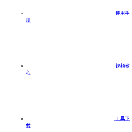
使用手
册
视频教
程
工具下
载