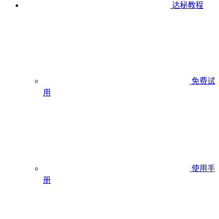
达秘教程
免费试
用
使用手
册