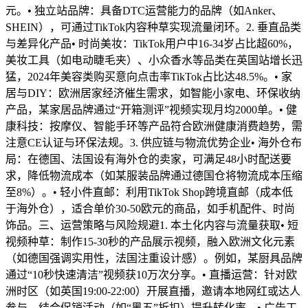
元。• 独立站品牌：具备DTC运营能力的品牌（如Anker、
SHEIN），可通过TikTok内容种草实现流量闭环。2. 垂直品类
与差异化产品• 时尚美妆：TikTok用户中16-34岁占比超60%，
美妆工具（如电动睫毛夹）、小众香水等品类在英国站增长迅
猛，2024年美容类购买意向点击率TikTok占比达48.5%。• 家
居与DIY：欧洲居家经济催生需求，如智能小家电、环保收纳
产品，某家居品牌通过“开箱测评”视频实现月均2000单。• 健
康科技：按摩仪、智能手环等产品符合欧洲健康消费趋势，需
注意CE认证与环保法规。3. 供应链与物流优势企业• 海外仓布
局：在德国、法国设有海外仓的卖家，可满足48小时配送要
求，降低物流成本（如某服装品牌通过德国仓将物流成本压缩
至8%）。• 轻小件直邮：利用TikTok Shop跨境直邮（成本低
于海外仓），适合单价30-50欧元的商品，如手机配件、时尚
饰品。三、运营策略与风险规避1. 本土化内容与流量获取• 短
视频种草：制作15-30秒的产品展示视频，融入欧洲文化元素
（如德国强调实用性，法国注重设计感）。例如，某厨具品牌
通过“10秒快速清洁”视频获10万次分享。• 直播运营：针对欧
洲时区（如英国19:00-22:00）开展直播，邀请本地网红或达人
参与，结合促销活动（如“黑五”折扣）提升转化率。• 广告工