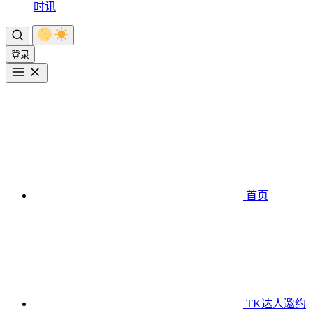
时讯
登录
首页
TK达人邀约