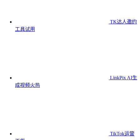
TK达人邀约
工具
试用
LinkPix AI生
成视频
火热
TikTok运营