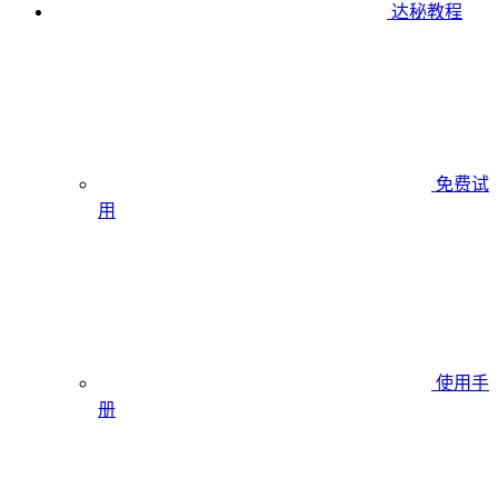
达秘教程
免费试
用
使用手
册