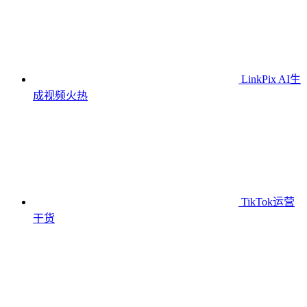
LinkPix AI生
成视频
火热
TikTok运营
干货