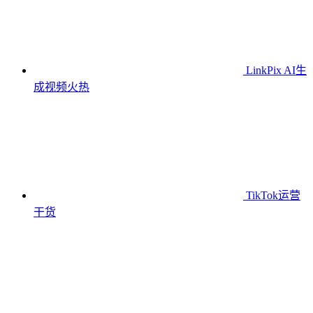
LinkPix AI生
成视频
火热
TikTok运营
干货