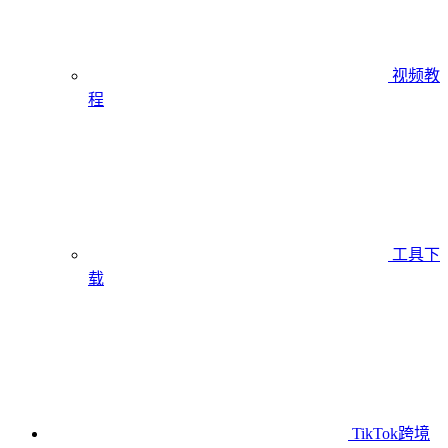
视频教
程
工具下
载
TikTok跨境