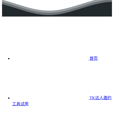
首页
TK达人邀约
工具
试用