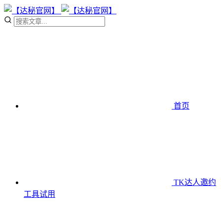
首页
TK达人邀约
工具
试用