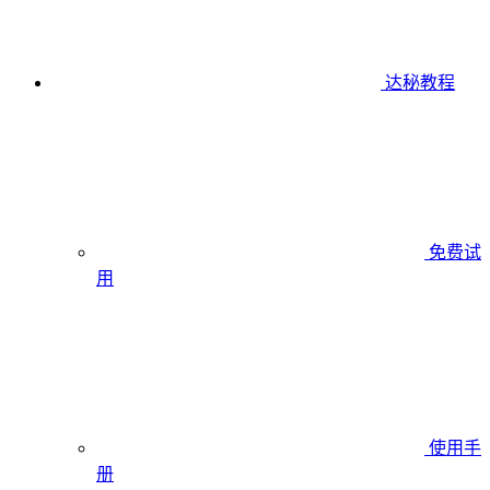
达秘教程
免费试
用
使用手
册