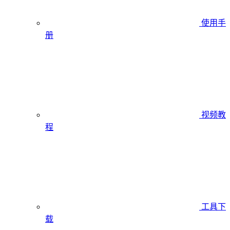
使用手
册
视频教
程
工具下
载