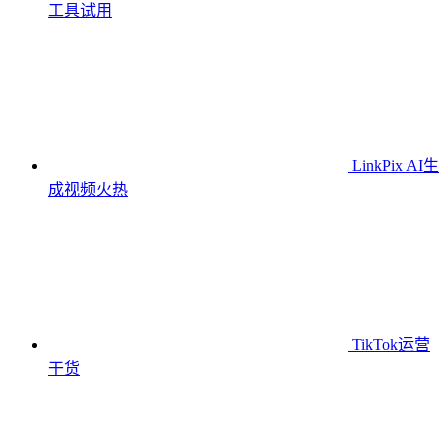
工具
试用
LinkPix AI生
成视频
火热
TikTok运营
干货