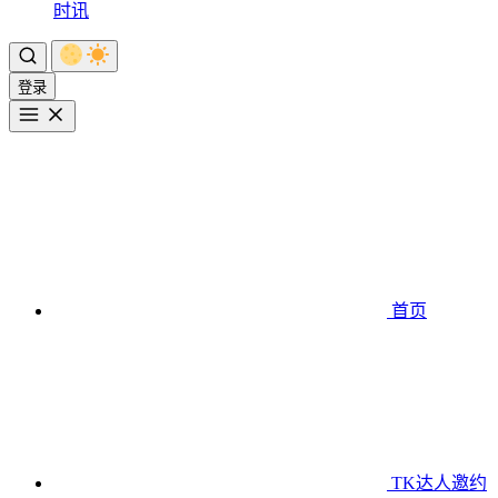
时讯
登录
首页
TK达人邀约