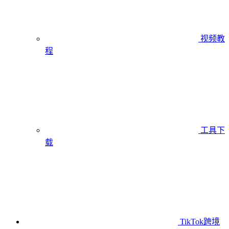
视频教
程
工具下
载
TikTok跨境