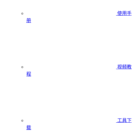
使用手
册
视频教
程
工具下
载