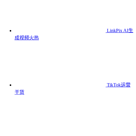
LinkPix AI生
成视频
火热
TikTok运营
干货