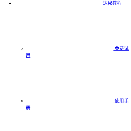
达秘教程
免费试
用
使用手
册