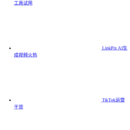
工具
试用
LinkPix AI生
成视频
火热
TikTok运营
干货