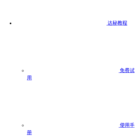
达秘教程
免费试
用
使用手
册