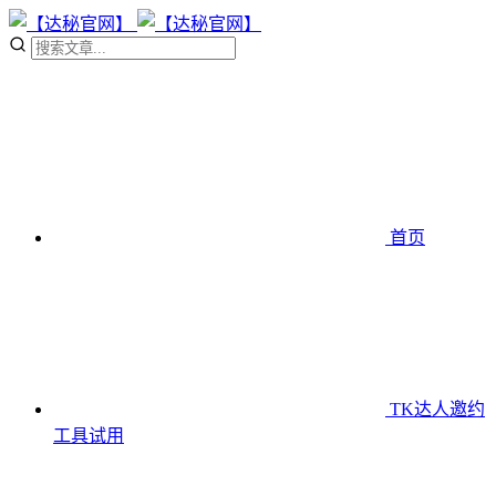
首页
TK达人邀约
工具
试用