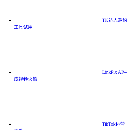
TK达人邀约
工具
试用
LinkPix AI生
成视频
火热
TikTok运营