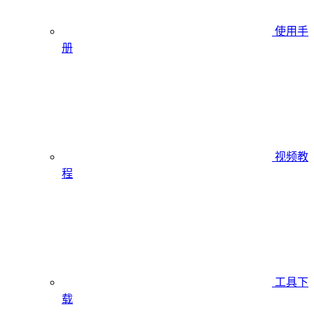
使用手
册
视频教
程
工具下
载