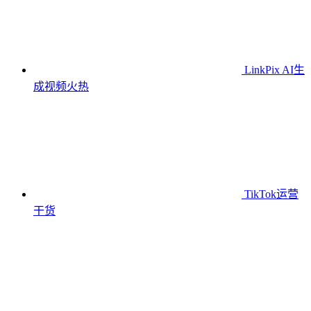
LinkPix AI生
成视频
火热
TikTok运营
干货