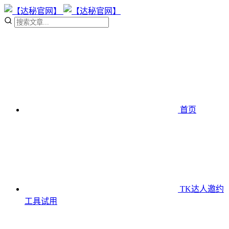
首页
TK达人邀约
工具
试用