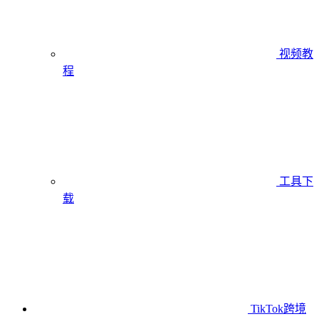
视频教
程
工具下
载
TikTok跨境