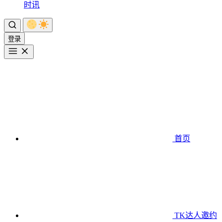
时讯
登录
首页
TK达人邀约