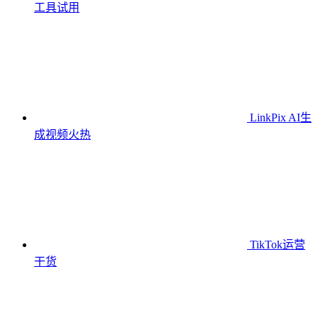
工具
试用
LinkPix AI生
成视频
火热
TikTok运营
干货