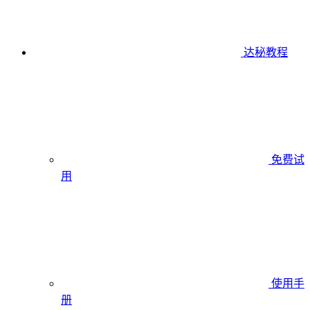
达秘教程
免费试
用
使用手
册