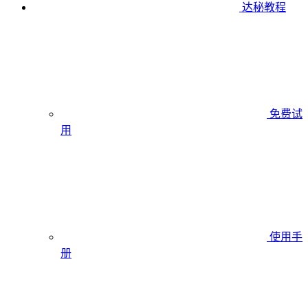
达秘教程
免费试
用
使用手
册