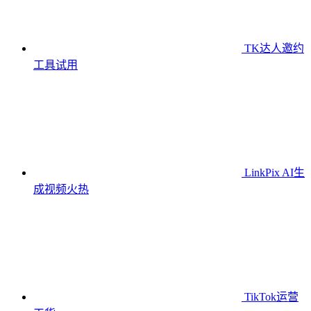
TK达人邀约
工具
试用
LinkPix AI生
成视频
火热
TikTok运营