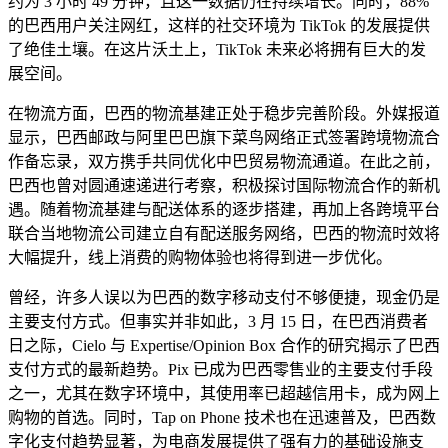
约为 3 小时 49 分钟，且这一数据仍在持续增长。同时，88%
的巴西用户关注网红，这样的社交环境为 TikTok 的发展提供
了绝佳土壤。在这片沃土上，TikTok 未来必将拥有巨大的发
展空间。
在物流方面，巴西的物流基建正处于稳步完善阶段。外媒报道
显示，巴西邮政与阿里巴巴旗下菜鸟网络正式签署跨境物流合
作备忘录，双方携手共同优化中巴贸易物流通道。在此之前，
巴西也曾对圆通速递进行考察，积极探讨国际物流合作的新机
遇。随着物流基建与配送体系的逐步搭建，再加上各跨境平台
联合当地物流公司建立自有配送服务网络，巴西的物流时效将
大幅提升，线上消费的购物体验也将得到进一步优化。
曾经，许多人误以为巴西的数字移动支付不够便捷，现金仍是
主要支付方式。但事实并非如此，3 月 15 日，在巴西消费者
日之际，Cielo 与 Expertise/Opinion Box 合作的研究揭示了巴西
支付方式的最新趋势。Pix 已成为巴西零售业的主要支付手段
之一，尤其在数字环境中，其使用率已超越信用卡，成为网上
购物的首选。同时，Tap on Phone 技术也在迅速普及，巴西数
字化支付趋势显著，为电商发展提供了强有力的基础设施支