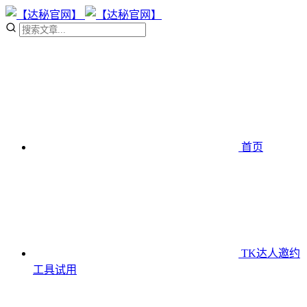
首页
TK达人邀约
工具
试用