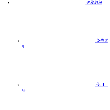
达秘教程
免费试
用
使用手
册