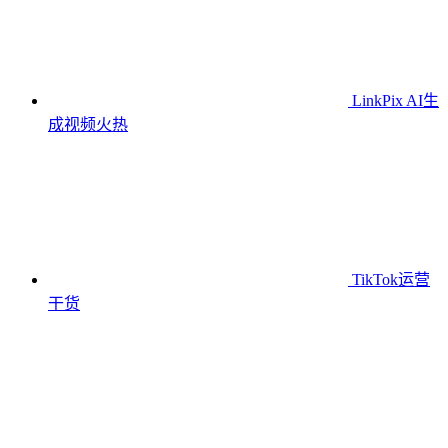
LinkPix AI生
成视频
火热
TikTok运营
干货