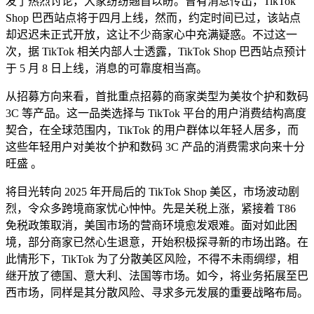
发了热烈讨论，大家纷纷翘首以盼。曾有消息传出，TikTok
Shop 巴西站点将于四月上线，然而，约定时间已过，该站点
却迟迟未正式开放，这让不少商家心中充满疑惑。不过这一
次，据 TikTok 相关内部人士透露，TikTok Shop 巴西站点预计
于 5 月 8 日上线，消息的可靠度相当高。
从招募方向来看，首批重点招募的商家类型为美妆个护和数码
3C 等产品。这一品类选择与 TikTok 平台的用户消费结构高度
契合，在全球范围内，TikTok 的用户群体以年轻人居多，而
这些年轻用户对美妆个护和数码 3C 产品的消费需求向来十分
旺盛 。
将目光转向 2025 年开局后的 TikTok Shop 美区，市场波动剧
烈，令众多跨境商家忧心忡忡。先是关税上涨，紧接着 T86
免税政策取消，美国市场的营商环境愈发艰难。面对如此困
境，部分商家已然心生退意，开始积极探寻新的市场出路。在
此情形下，TikTok 为了分散美区风险，不得不未雨绸缪，相
继开放了德国、意大利、法国等市场。如今，将业务拓展至巴
西市场，同样是其分散风险、寻求多元发展的重要战略布局。