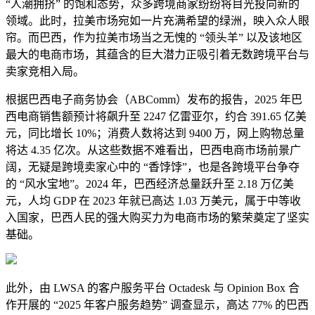
“人潮拥挤” 的饱和态势，众多跨境商家纷纷将目光投向新的
领域。此时，拉美市场宛如一片充满希望的绿洲，映入众人眼
帘。而巴西，作为拉美市场当之无愧的 “领头羊” 以及该地区
最大的电商市场，其蕴含的巨大潜力正吸引着无数跨境平台与
卖家竞相入局。
根据巴西电子商务协会（ABComm）发布的报告，2025 年巴
西电商销售额预计将飙升至 2247 亿雷亚尔，约合 391.65 亿美
元，同比增长 10%；消费人数将达到 9400 万，网上购物总量
将达 4.35 亿次。从这些数据不难看出，巴西电商市场前景广
阔，无疑是跨境卖家心中的 “香饽饽”，也是各跨境平台争夺
的 “风水宝地”。2024 年，巴西经济总量跃升至 2.18 万亿美
元，人均 GDP 在 2023 年就已高达 1.03 万美元，属于中等收
入国家，巴西人民的强大购买力为电商市场的繁荣奠定了坚实
基础。
此外，由 LWSA 的客户服务平台 Octadesk 与 Opinion Box 合
作开展的 “2025 年客户服务趋势” 调查显示，高达 77% 的巴西