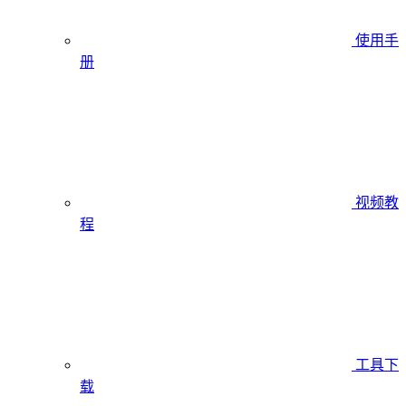
使用手
册
视频教
程
工具下
载