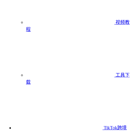
视频教
程
工具下
载
TikTok跨境