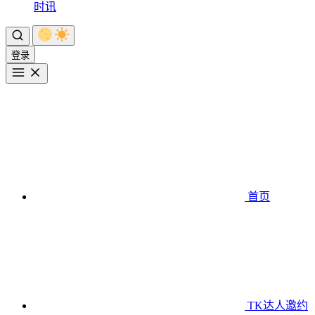
时讯
登录
首页
TK达人邀约