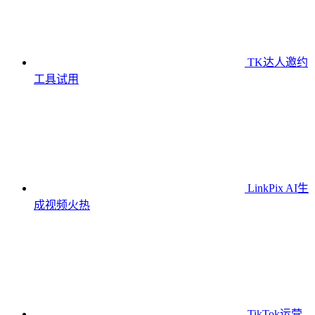
TK达人邀约
工具
试用
LinkPix AI生
成视频
火热
TikTok运营