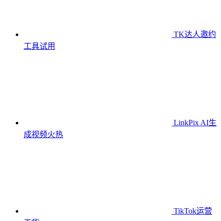
TK达人邀约
工具
试用
LinkPix AI生
成视频
火热
TikTok运营