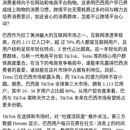
消费者倾向于在网站和电商平台购物。这表明巴西用户早已养
成线上购物的消费习惯，跨境平台无需耗费过多时间与精力去
培养消费意识，如此省心的消费群体，怎能不让跨境平台心
动？
巴西作为拉丁美洲最大的互联网市场之一，互联网渗透率极
高，在约 2.15 亿人口中，超 过 70% 的人都是互联网用户，且
用户结构呈现年轻化特点，Z 世代占比颇高。这一年轻化的消
费群体，与新一代电商平台如 TikTok、Temu 等的核心用户群
体高度重合。在当下的电商竞争格局中，谁能率先赢得巴西消
费者的喜爱，谁就能在这片市场中占据有利地位。目前，
Temu 已在巴西市场崭露头角，而 TikTok 的潜力同样不容小
觑。据悉，巴西是 TikTok 全球第三大市场，拥有 1.113 亿用
户，其中 16 - 34 岁用户占比超 80%。从用户契合度来看，巴
西与 TikTok 堪称天作之合，TikTok 未来在巴西市场有望抢占
更多份额。
TikTok 在选择新市场时，对 “社媒活跃度” 格外关注。第三方
数据 Deloitte 显示，巴西用户每日花费在社交 / 消息上的时间