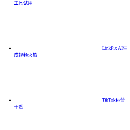
工具
试用
LinkPix AI生
成视频
火热
TikTok运营
干货