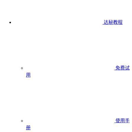
达秘教程
免费试
用
使用手
册