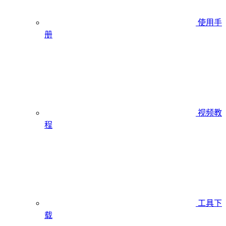
使用手
册
视频教
程
工具下
载