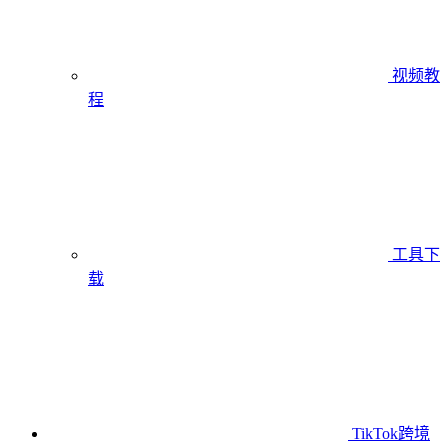
视频教
程
工具下
载
TikTok跨境