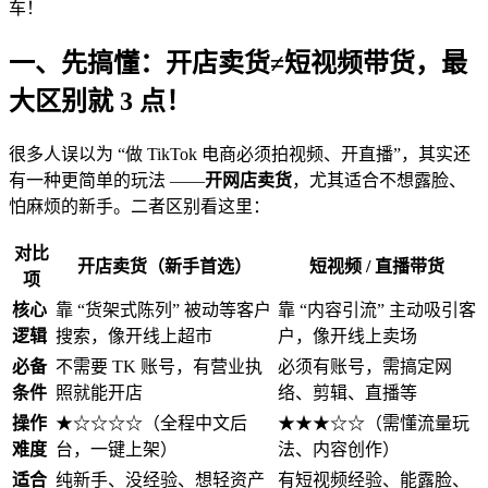
车！
一、先搞懂：开店卖货≠短视频带货，最
大区别就 3 点！
很多人误以为 “做 TikTok 电商必须拍视频、开直播”，其实还
有一种更简单的玩法 ——
开网店卖货
，尤其适合不想露脸、
怕麻烦的新手。二者区别看这里：
对比
开店卖货（新手首选）
短视频 / 直播带货
项
核心
靠 “货架式陈列” 被动等客户
靠 “内容引流” 主动吸引客
逻辑
搜索，像开线上超市
户，像开线上卖场
必备
不需要 TK 账号，有营业执
必须有账号，需搞定网
条件
照就能开店
络、剪辑、直播等
操作
★☆☆☆☆（全程中文后
★★★☆☆（需懂流量玩
难度
台，一键上架）
法、内容创作）
适合
纯新手、没经验、想轻资产
有短视频经验、能露脸、