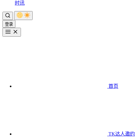
时讯
登录
首页
TK达人邀约