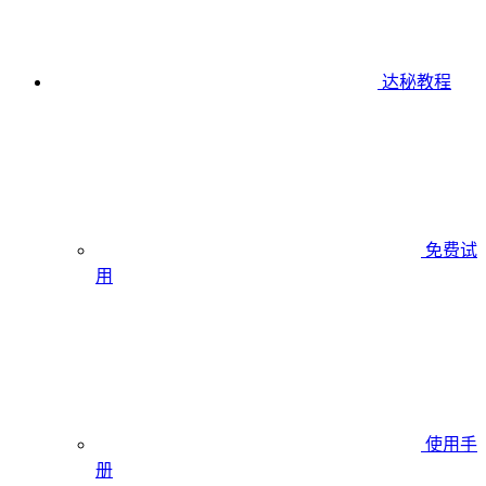
达秘教程
免费试
用
使用手
册