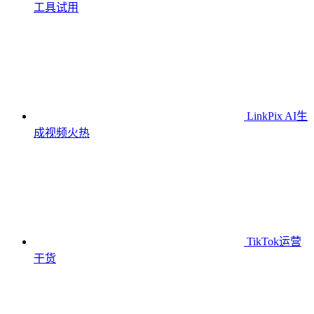
工具
试用
LinkPix AI生
成视频
火热
TikTok运营
干货