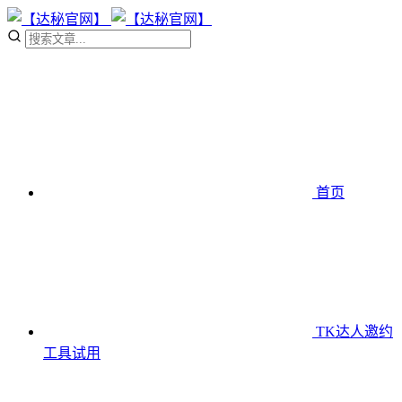
首页
TK达人邀约
工具
试用