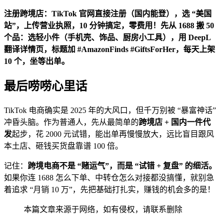
注册跨境店：TikTok 官网直接注册（国内能登），选 “美国
站”，上传营业执照，10 分钟搞定，零费用！先从 1688 搬 50
个品：选轻小件（手机壳、饰品、厨房小工具），用 DeepL
翻译详情页，标题加 #AmazonFinds #GiftsForHer，每天上架
10 个，坐等出单。
最后唠唠心里话
TikTok 电商确实是 2025 年的大风口，但千万别被 “暴富神话”
冲昏头脑。作为普通人，先从最简单的
跨境店 + 国内一件代
发
起步，花 2000 元试错，能出单再慢慢放大，远比盲目跟风
本土店、砸钱买货盘靠谱 100 倍。
记住：
跨境电商不是 “赌运气”，而是 “试错 + 复盘” 的细活。
如果你连 1688 怎么下单、中转仓怎么对接都没搞懂，就别急
着追求 “月销 10 万”，先把基础打扎实，赚钱的机会多的是！
本篇文章来源于网络，如有侵权，请联系删除