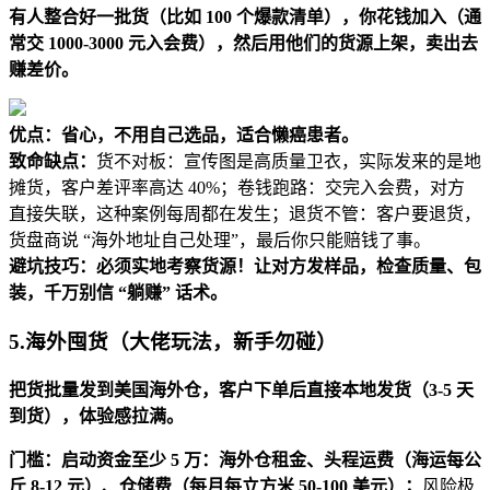
有人整合好一批货（比如 100 个爆款清单），你花钱加入（通
常交 1000-3000 元入会费），然后用他们的货源上架，卖出去
赚差价。
优点：省心，不用自己选品，适合懒癌患者。
致命缺点：
货不对板：宣传图是高质量卫衣，实际发来的是地
摊货，客户差评率高达 40%；卷钱跑路：交完入会费，对方
直接失联，这种案例每周都在发生；退货不管：客户要退货，
货盘商说 “海外地址自己处理”，最后你只能赔钱了事。
避坑技巧：必须实地考察货源！让对方发样品，检查质量、包
装，千万别信 “躺赚” 话术。
5.
海外囤货（大佬玩法，新手勿碰）
把货批量发到美国海外仓，客户下单后直接本地发货（3-5 天
到货），体验感拉满。
门槛：启动资金至少 5 万：海外仓租金、头程运费（海运每公
斤 8-12 元）、仓储费（每月每立方米 50-100 美元）；
风险极