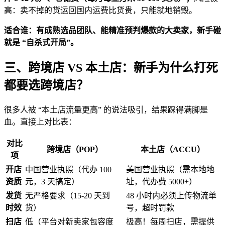
高：卖不掉的货运回国内运费比货贵，只能就地销毁。
适合谁：有成熟选品团队、能精准预判爆款的大卖家，新手碰
就是 “自杀式开局”。
三、跨境店 VS 本土店：新手为什么打死
都要选跨境店？
很多人被 “本土店流量更高” 的说法吸引，结果踩得满脚是
血。直接上对比表：
对比
跨境店（POP）
本土店（ACCU）
项
开店
中国营业执照（代办 100
美国营业执照（需本地地
资质
元，3 天搞定）
址，代办费 5000+）
发货
无严格要求（15-20 天到
48 小时内必须上传物流单
时效
货）
号，超时罚款
扫店
低（平台对新卖家包容度
极高！每周扫店，需提供