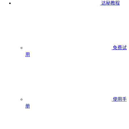
达秘教程
免费试
用
使用手
册