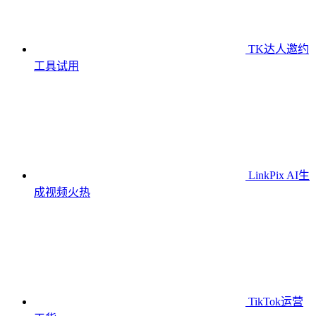
TK达人邀约
工具
试用
LinkPix AI生
成视频
火热
TikTok运营