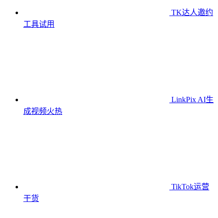
TK达人邀约
工具
试用
LinkPix AI生
成视频
火热
TikTok运营
干货