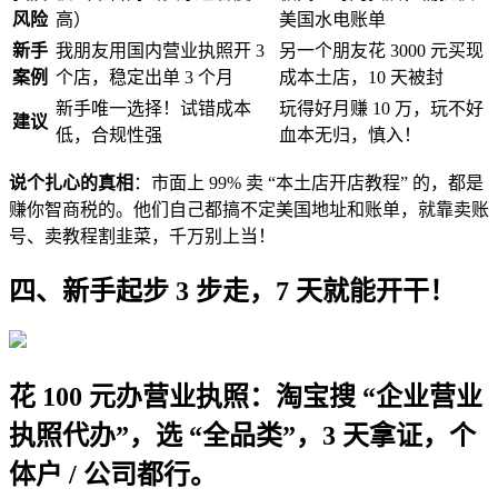
风险
高）
美国水电账单
新手
我朋友用国内营业执照开 3
另一个朋友花 3000 元买现
案例
个店，稳定出单 3 个月
成本土店，10 天被封
新手唯一选择！试错成本
玩得好月赚 10 万，玩不好
建议
低，合规性强
血本无归，慎入！
说个扎心的真相
：市面上 99% 卖 “本土店开店教程” 的，都是
赚你智商税的。他们自己都搞不定美国地址和账单，就靠卖账
号、卖教程割韭菜，千万别上当！
四、新手起步 3 步走，7 天就能开干！
花 100 元办营业执照：淘宝搜 “企业营业
执照代办”，选 “全品类”，3 天拿证，个
体户 / 公司都行。