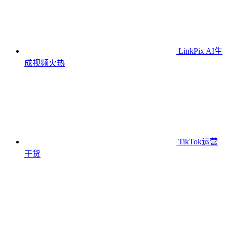
LinkPix AI生
成视频
火热
TikTok运营
干货