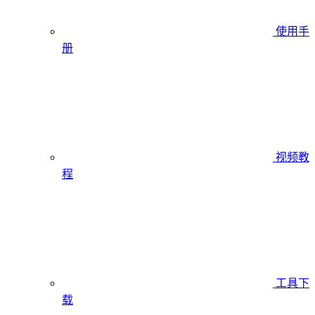
使用手
册
视频教
程
工具下
载