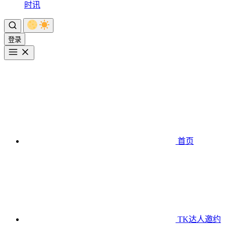
时讯
登录
首页
TK达人邀约