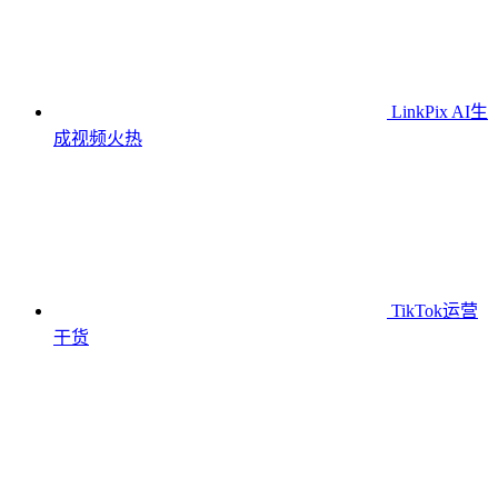
LinkPix AI生
成视频
火热
TikTok运营
干货