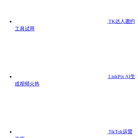
TK达人邀约
工具
试用
LinkPix AI生
成视频
火热
TikTok运营