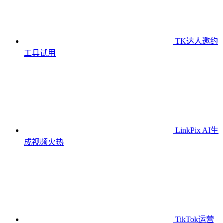
TK达人邀约
工具
试用
LinkPix AI生
成视频
火热
TikTok运营