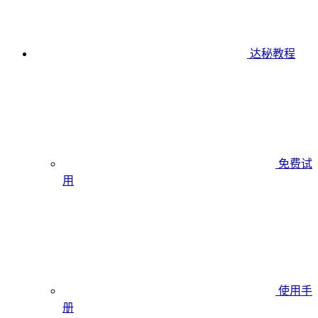
达秘教程
免费试
用
使用手
册