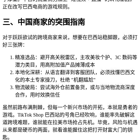
正在改写巴西电商的游戏规则。
三、中国商家的突围指南
对于跃跃欲试的跨境商家来说，想要在巴西站稳脚跟，必须打
好三张牌：
精准选品：避开高关税雷区，主攻美妆个护、3C 数码等
潜力类目，用高附加值产品摊薄成本
本地化深耕：从语言翻译到客服团队，必须找懂巴西文
化的本土专家操刀，杜绝 "机翻尴尬"
物流破局：尝试海外仓前置备货，或与当地物流商深度
合作，用时效换信任
虽然前路布满荆棘，但每一个新兴市场的开拓，本就是勇者的
游戏。TikTok Shop 巴西站的号角已经吹响，谁能率先破解这
道跨境难题，谁就能在拉美市场抢占先机。毕竟，风险与机遇
从来都是硬币的两面，就看谁能握住这把打开财富大门的钥
匙。