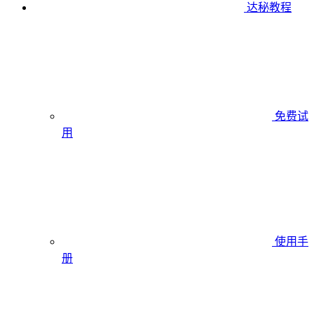
达秘教程
免费试
用
使用手
册