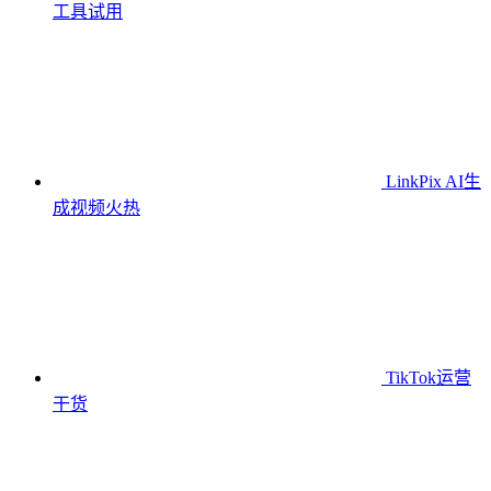
工具
试用
LinkPix AI生
成视频
火热
TikTok运营
干货