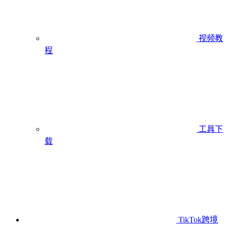
视频教
程
工具下
载
TikTok跨境