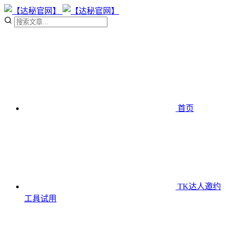
首页
TK达人邀约
工具
试用