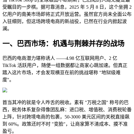
受瞩目的一步棋。据可靠消息，2025 年 5 月 8 日，这个坐拥 2
亿用户的南美市场即将正式开放运营。虽然官方尚未全面公布
入驻细则，但这场跨境电商的新战役，已然在行业内掀起波
澜。
一、巴西市场：机遇与荆棘并存的战场
巴西的电商潜力堪称诱人 ——4.98 亿互联网用户、2 亿
TikTok 活跃用户，随便一组数据都让商家心跳加速。但真正
踏入这片市场，才会发现横亘在前的挑战堪称 "地狱级难
度"。
首当其冲的就是令人咋舌的税收。素有 "万税之国" 称号的巴
西，税务体系复杂得像团乱麻：进口税、增值税、消费税轮番
上阵，针对跨境电商的包裹，50-3000 美元区间的关税直接飙
到 60%。政策还时不时 "变脸"，让商家算不清成本、摸不准
盈亏。