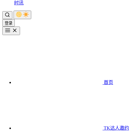
时讯
登录
首页
TK达人邀约