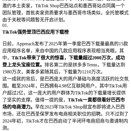
邀约本土卖家，TikTok Shop巴西站点和墨西哥站点同属一个
团队管理，首批卖家资质要求与墨西哥市场类似，全托管模式
由于关税等问题暂无开启计划。
01.
TikTok强势登顶巴西应用下载榜
日前，Appreach发布了2025年第一季度巴西下载量最高的15款
应用程序名单，来自中国的几款应用程序表现相当亮眼。其
中，
TikTok带来了很大的惊喜，下载量超过2000万次，成功
登上龙头宝座位置。
排名第二的是拼多多Temu，下载量达到
1980万次，美客多紧随其后，下载量为1210万次。
这一成就的背后，是巴西庞大的用户基础与高度活跃的社交氛
围。截至2024年，巴西拥有4.98亿互联网用户，其中TikTok用
户超过2亿，这一庞大的用户群体为TikTok的下载量增长提供
了坚实的支撑。值得一提的是，
TikTok一直都很看好巴西市
场的电商潜力。
早在2023年TikTok Shop就宣布即将进入巴西
市场，还在巴西圣保罗发布电商相关职位的招聘。只不过到了
2024年初，TikTok才在巴西启动了半闭环电商招商与邀请制内
测。