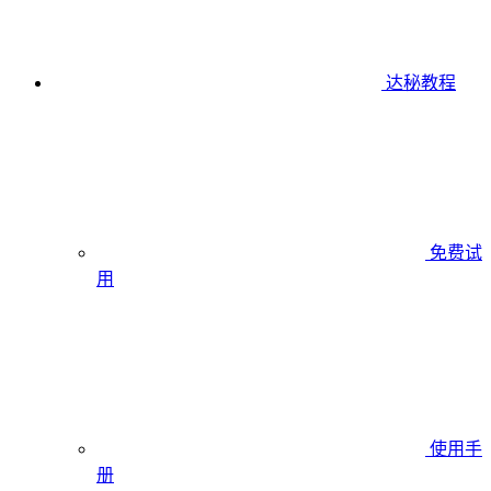
达秘教程
免费试
用
使用手
册