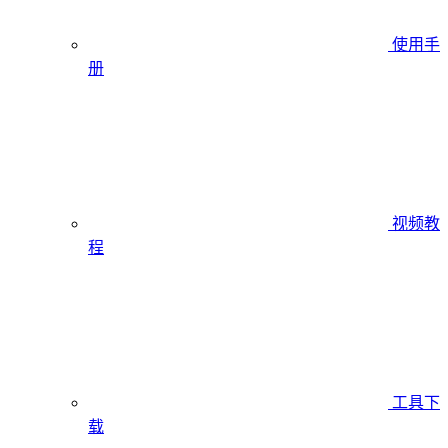
使用手
册
视频教
程
工具下
载