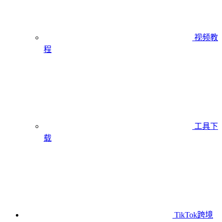
视频教
程
工具下
载
TikTok跨境