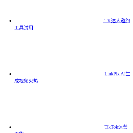
TK达人邀约
工具
试用
LinkPix AI生
成视频
火热
TikTok运营