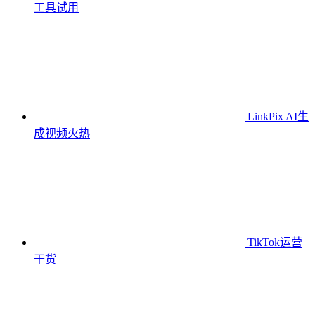
工具
试用
LinkPix AI生
成视频
火热
TikTok运营
干货