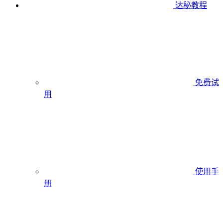
达秘教程
免费试
用
使用手
册