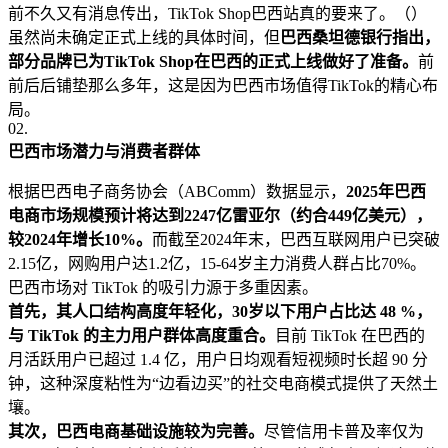
前不久又有消息传出，TikTok Shop巴西站真的要来了。（）
虽然尚未确定正式上线的具体时间，但
巴西桑坦德银行指出，
部分品牌已为TikTok Shop在巴西的正式上线做好了准备。
前
前后后铺垫那么多年，这是因为巴西市场值得TikTok的精心布
局。
02.
巴西市场潜力与消费者群体
根据巴西电子商务协会（ABComm）数据显示，
2025年巴西
电商市场规模预计将达到2247亿雷亚尔（约合449亿美元），
较2024年增长10%。
而截至2024年末，巴西互联网用户已突破
2.15亿，网购用户达1.2亿，15-64岁主力消费人群占比70%。
巴西市场对 TikTok 的吸引力源于多重因素。
首先，其人口结构高度年轻化，30岁以下用户占比达 48 %，
与 TikTok 的主力用户群体高度重合。
目前 TikTok 在巴西的
月活跃用户已超过 1.4 亿，用户日均观看短视频时长超 90 分
钟，这种深度粘性为“边看边买”的社交电商模式提供了天然土
壤。
其次，巴西电商基础设施较为完善。
尽管信用卡普及率仅为