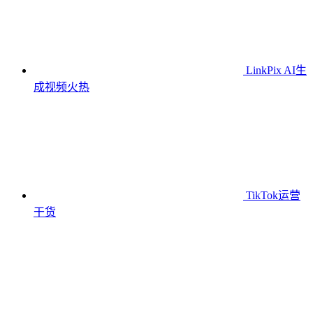
LinkPix AI生
成视频
火热
TikTok运营
干货