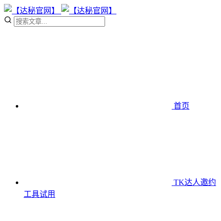
首页
TK达人邀约
工具
试用