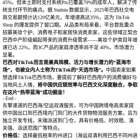
45%，但本土即时支付系统Pix已覆盖70%的成年人，解决了传
统支付环节的痛点。据 Statista 数据显示，2025年巴西社交电
商交易额预计达120亿美元，年增速高达35%，这为 TikTok
Shop 的爆发提供了窗口期。从品类布局来看，平台首批重点
招募美妆个护、消费电子和家居快消类卖家，这些领域正契合
巴西中产阶级崛起带来的消费升级需求——美妆个护类目年增
速已达 22%，而3C产品的家庭渗透率尚不足 40%，市场潜力
显著。
巴西对TikTok而言是兼具规模、活力与增长潜力的“蓝海市
场”，也被业内人士称为TikTok的“天选市场”。
中国卖家如果
想选择TikTok巴西市场，要提前了解好巴西用户的消费偏好与
当地风土人情，
将中国供应链效率与巴西文化深度融合，争取
在这片“热带蓝海”成功掘金！
- End -
东擎速递的巴西海/空运双清服务，可为中国跨境电商卖家提
供中国出口到巴西境内门到门的大件货物物流服务方案，且为
独立开发专线，末端派送到门/仓，具有价格低、时效稳、清
关强、派送范围广等特点。
价格低：
选择最低税率的州进口（海运双清利用巴西不同州进