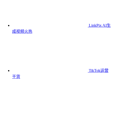
LinkPix AI生
成视频
火热
TikTok运营
干货