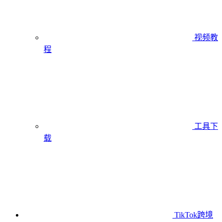
视频教
程
工具下
载
TikTok跨境