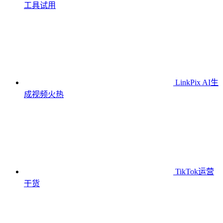
工具
试用
LinkPix AI生
成视频
火热
TikTok运营
干货