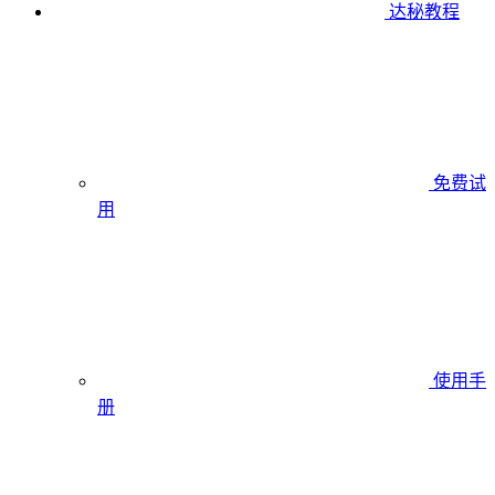
达秘教程
免费试
用
使用手
册