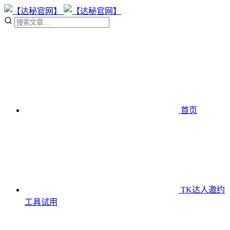
首页
TK达人邀约
工具
试用