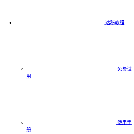
达秘教程
免费试
用
使用手
册