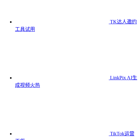
TK达人邀约
工具
试用
LinkPix AI生
成视频
火热
TikTok运营