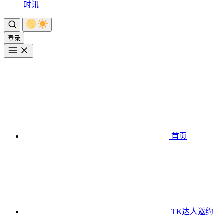
时讯
登录
首页
TK达人邀约