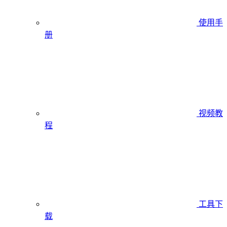
使用手
册
视频教
程
工具下
载