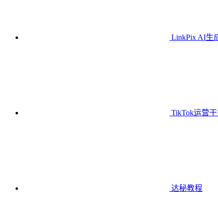
LinkPix AI
TikTok运营
达秘教程