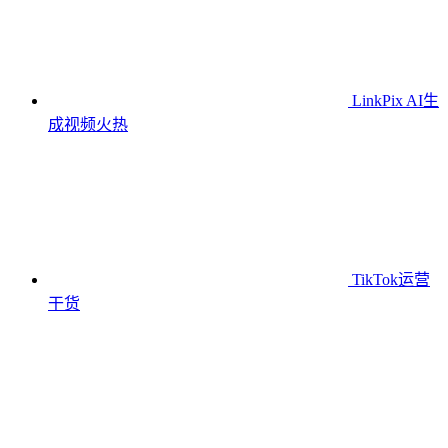
LinkPix AI生
成视频
火热
TikTok运营
干货