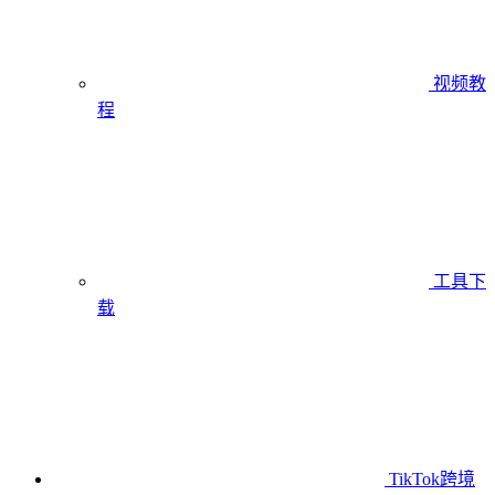
视频教
程
工具下
载
TikTok跨境