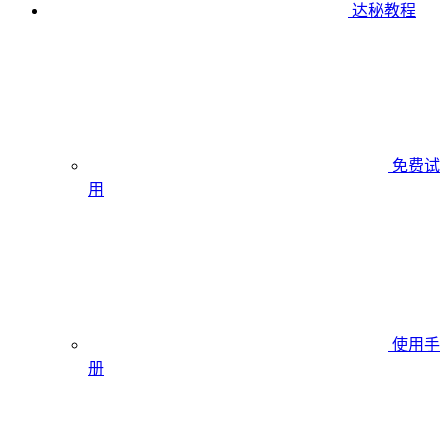
达秘教程
免费试
用
使用手
册