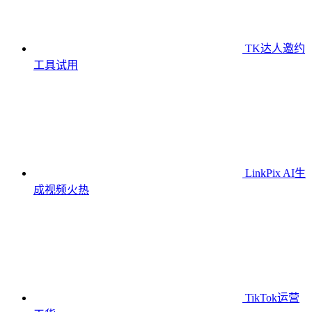
TK达人邀约
工具
试用
LinkPix AI生
成视频
火热
TikTok运营