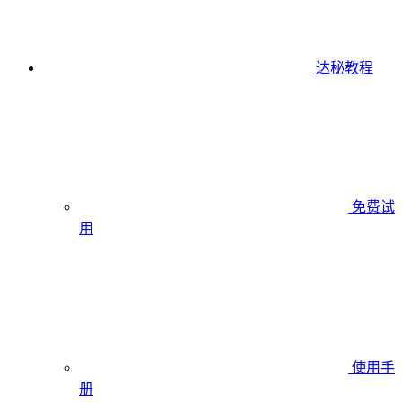
达秘教程
免费试
用
使用手
册