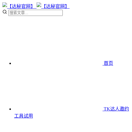
首页
TK达人邀约
工具
试用