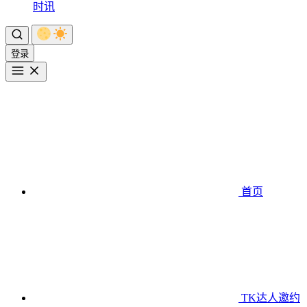
时讯
登录
首页
TK达人邀约