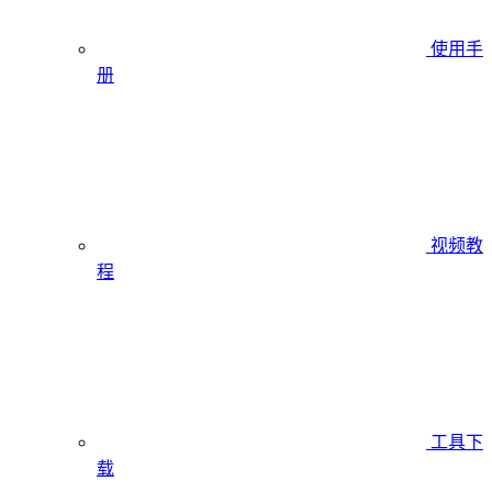
使用手
册
视频教
程
工具下
载