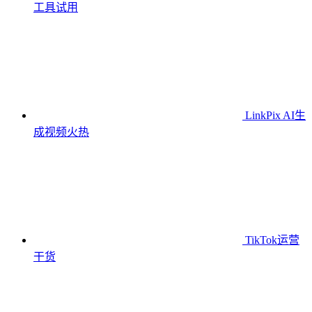
工具
试用
LinkPix AI生
成视频
火热
TikTok运营
干货