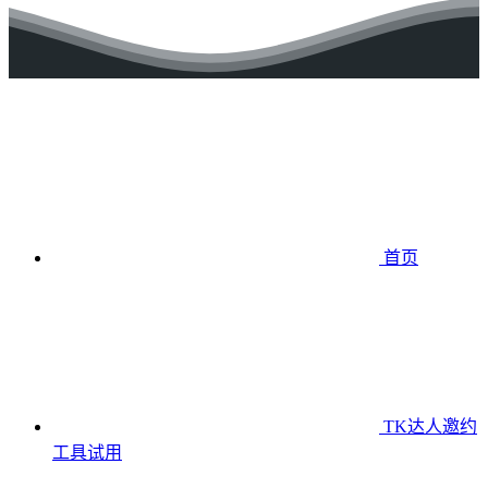
首页
TK达人邀约
工具
试用