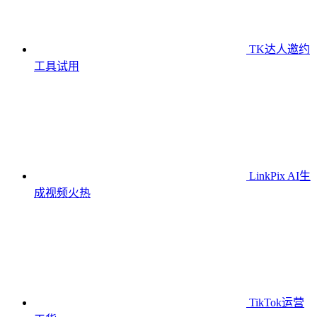
TK达人邀约
工具
试用
LinkPix AI生
成视频
火热
TikTok运营