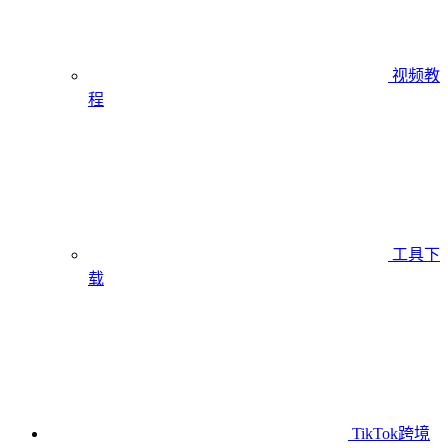
视频教
程
工具下
载
TikTok跨境