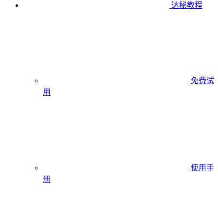
达秘教程
免费试
用
使用手
册