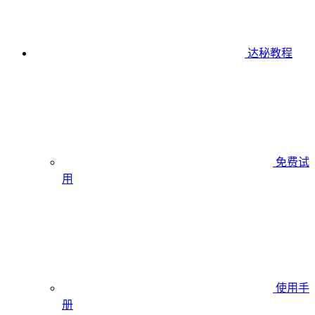
达秘教程
免费试
用
使用手
册