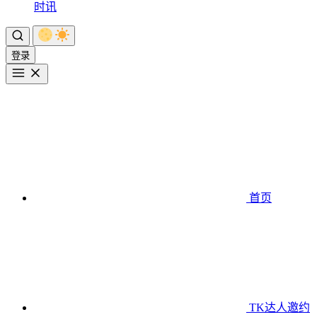
时讯
登录
首页
TK达人邀约