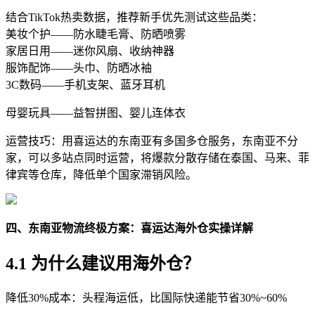
结合TikTok热卖数据，推荐新手优先测试这些品类：
美妆个护——防水睫毛膏、防晒喷雾
家居日用——迷你风扇、收纳神器
服饰配饰——头巾、防晒冰袖
3C数码——手机支架、蓝牙耳机
母婴玩具——益智拼图、婴儿连体衣
运营技巧：用喜运达的东南亚有多国多仓服务，东南亚不分
家，可以多站点同时运营，将爆款分散存储在泰国、马来、菲
律宾等仓库，降低单个国家滞销风险。
四、东南亚物流终极方案：喜运达海外仓实操详解
4.1 为什么建议用海外仓？
降低30%成本：头程海运低，比国际快递能节省30%~60%