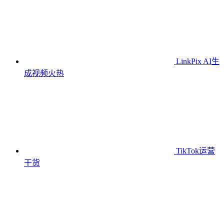
LinkPix AI生
成视频
火热
TikTok运营
干货