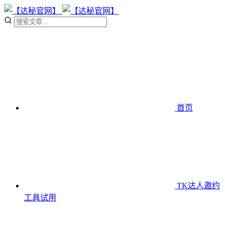
首页
TK达人邀约
工具
试用