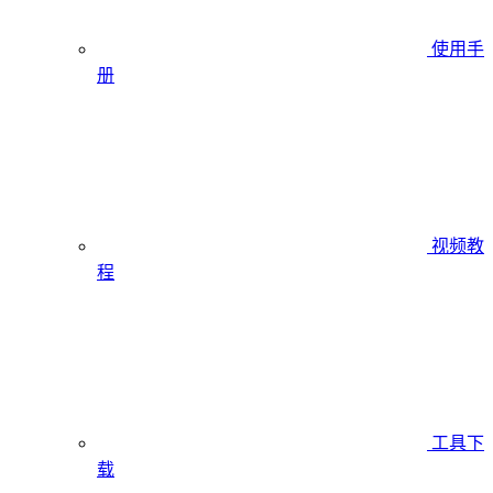
使用手
册
视频教
程
工具下
载