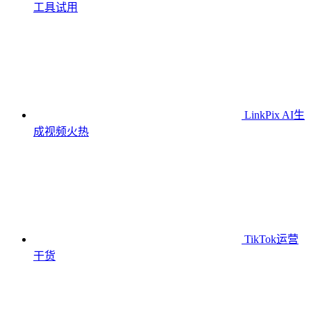
工具
试用
LinkPix AI生
成视频
火热
TikTok运营
干货