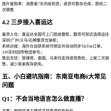
提升复购率：消费者7天内收到货，退货可暂存仓库，质检二
次销售
4.2 三步接入喜运达
备货入仓：喜运达全国可上门揽收整柜，散货可就近选择运往
深圳/广州/义乌/石狮集货仓装柜；
系统对接：海外仓自研系统可绑定并自动同步TikTok订单，
API实时回传物流单号；
售后无忧：菲律宾、泰国、马来均支持退货质检，上架二次销
售，减少卖家库存损失。
五、小白避坑指南：东南亚电商6大常见
问题
Q1：不会当地语言怎么做直播？
方案：雇佣双语主播或寻找靠谱机构外包