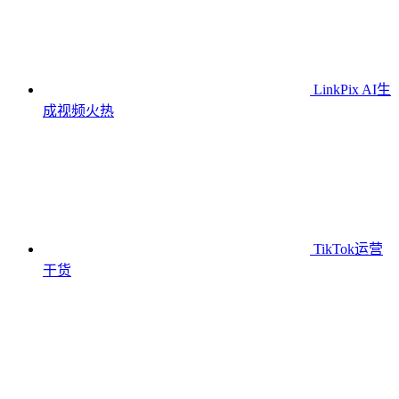
LinkPix AI生
成视频
火热
TikTok运营
干货