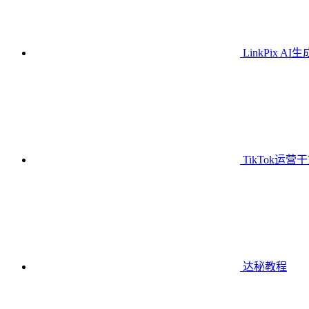
LinkPix AI
TikTok运营
达秘教程