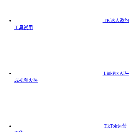
TK达人邀约
工具
试用
LinkPix AI生
成视频
火热
TikTok运营