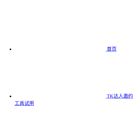
首页
TK达人邀约
工具
试用