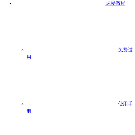
达秘教程
免费试
用
使用手
册