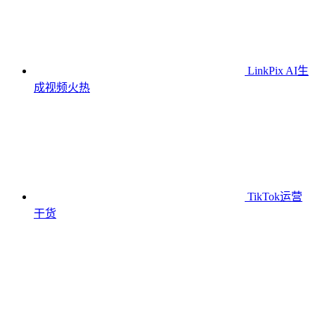
LinkPix AI生
成视频
火热
TikTok运营
干货