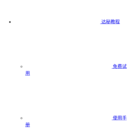
达秘教程
免费试
用
使用手
册