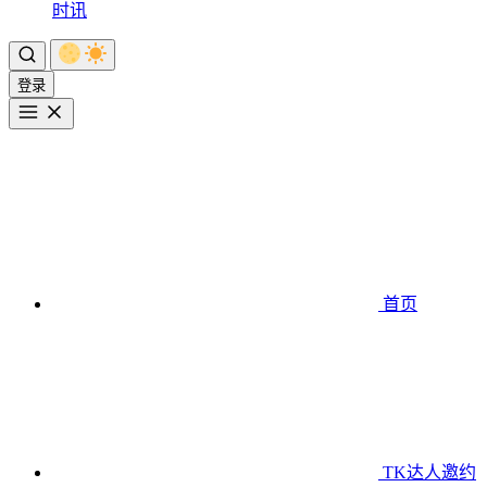
时讯
登录
首页
TK达人邀约