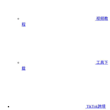
视频教
程
工具下
载
TikTok跨境