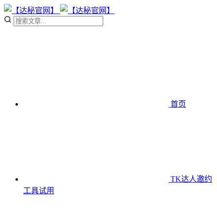
首页
TK达人邀约
工具
试用