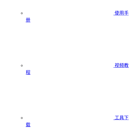
使用手
册
视频教
程
工具下
载