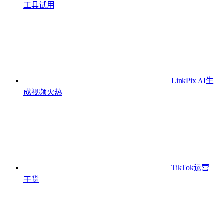
工具
试用
LinkPix AI生
成视频
火热
TikTok运营
干货