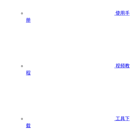
使用手
册
视频教
程
工具下
载