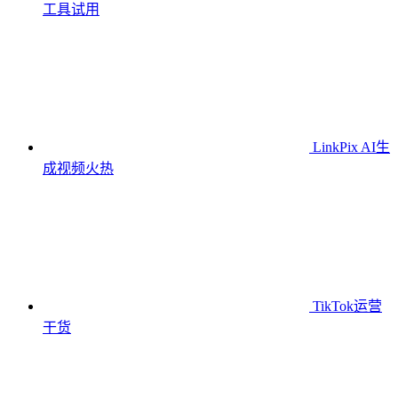
工具
试用
LinkPix AI生
成视频
火热
TikTok运营
干货