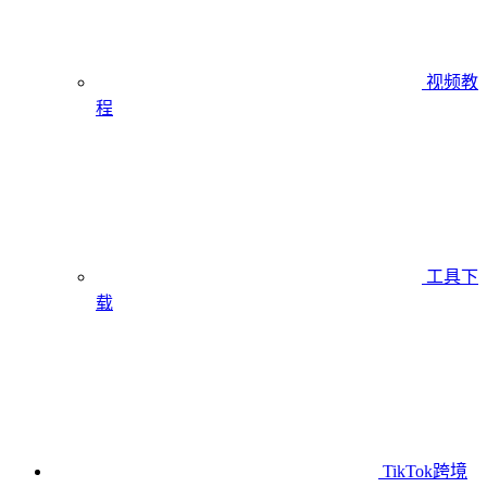
视频教
程
工具下
载
TikTok跨境