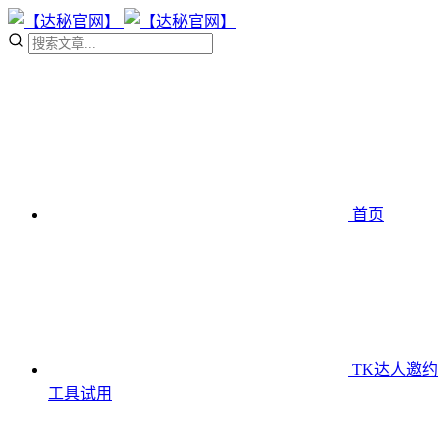
首页
TK达人邀约
工具
试用