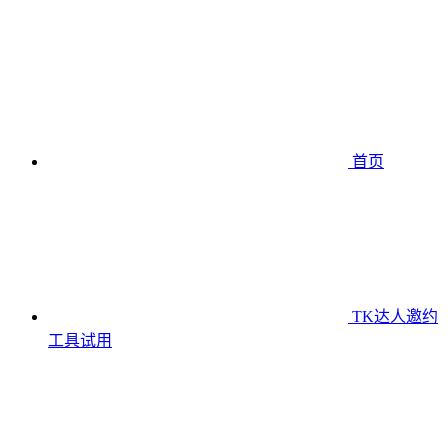
首页
TK达人邀约
工具
试用