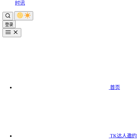
时讯
登录
首页
TK达人邀约