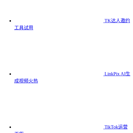
TK达人邀约
工具
试用
LinkPix AI生
成视频
火热
TikTok运营