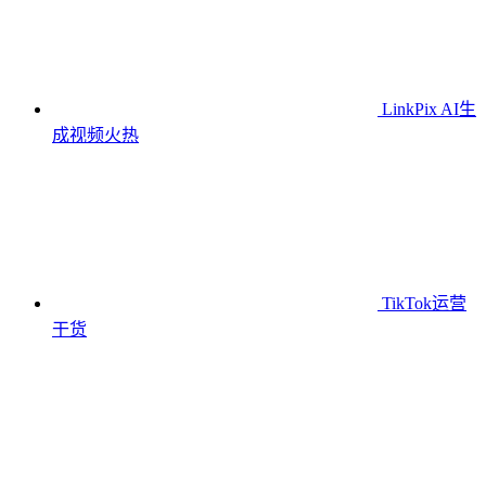
LinkPix AI生
成视频
火热
TikTok运营
干货