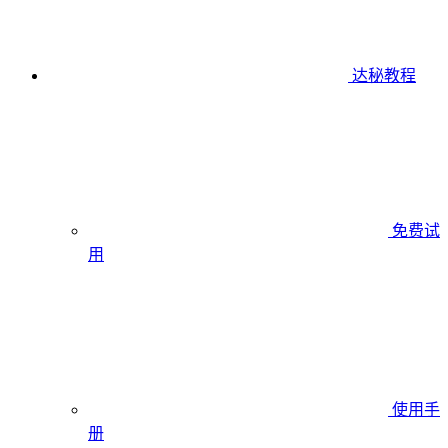
达秘教程
免费试
用
使用手
册