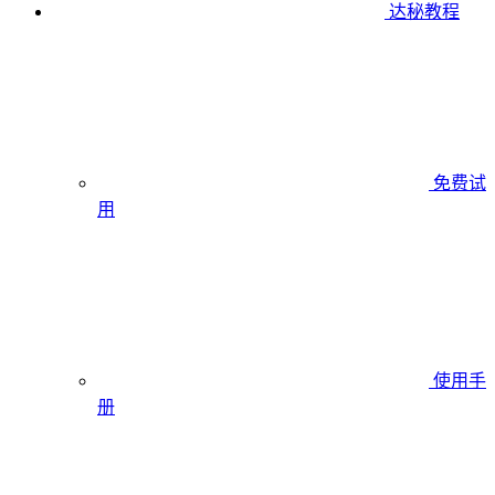
达秘教程
免费试
用
使用手
册