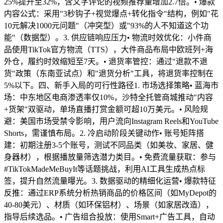
25%提升至32%，含文字评论的视频推荐量增加2.7倍。• 爆款
内容公式：采用"3秒钩子+视觉爆点+转化指令"结构，例如"花
10元解决1000元问题"（冲突型）或"93%的人不知道这个功
能"（数据型）。3. 供应链响应压力• 物流时效优化：小件商
品使用TikTok官方物流（TTS），大件商品布局中欧班列+海
外仓，履约时效缩短至7天。• 退货率管控：通过"退款不退
货"政策（东南亚试点）和"退货分析"工具，将退货率控制在
5%以下。四、新手入局的可行性路径1. 市场选择策略• 蓝海市
场：中东地区电商渗透率仅10%，沙特全托管商城推动"内容
+货架"双驱动，单场直播打赏金额可超10万美元。• 风险规
避：美国市场受禁令影响，用户流向Instagram Reels和YouTube
Shorts，需谨慎布局。2. 冷启动阶段关键动作• 账号矩阵搭
建：初期注册3-5个账号，测试不同品类（如美妆、家居、健
身器材），根据播放量筛选潜力类目。• 免费流量获取：参与
#TikTokMadeMeBuyIt等话题挑战，利用AI工具生成热点标
签，提升自然流量曝光。3. 数据驱动的精细化运营• 爆款特征
反推：通过ERP系统分析热销商品的价格区间（如MyDepot的
40-80美元）、材质（如环保铝材）、场景（如家居改造），
指导后续选品。• 广告组合投放：使用Smart+广告工具，自动