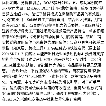
优化定向、竞价和创意，ROAS提升71%。五、成功案例的启
示• 家居类目：MyDepot通过"低价+爆款"策略，单款收纳柜销
售额占比超50%，验证了铺货模式在高复购率品类的有效性。
• 小家电类目：Suki通过工厂溯源直播，结合达人推荐，月销
量突破1.5万单，凸显供应链整合能力的重要性。• B2B领域：
江苏光伏折叠房工厂通过场景化视频展示产品特性，单条视频
带来600条询盘，说明B端市场同样适用内容营销。结论：铺
货模式的适用条件与未来趋势适用条件：1. 商品具备强视觉展
示性（如家居、美妆工具）2. 供应链支持快速迭代（周上新
200+SKU）3. 内容团队能产出日更5-10条短视频4. 预算可支撑
初期广告投放（建议占比30%）未来趋势：• AI赋能：2025年
TikTok推出AR试妆、智能推荐等功能，商品展示将更具沉浸
感。• 合规升级：平台加强达人履约管理，商家需构建"数据
+内容+供应链"的闭环能力。• 市场分化：欧美市场竞争白热
化，东南亚、中东等新兴市场将成为增长引擎。对于新手而
言，铺货模式仍是低成本试错的有效途径，但需从"粗放式铺
货"转向"数据驱动的精准运营"，通过工具赋能和内容创新，
在TikTok的兴趣电商生态中找到差异化生存空间。