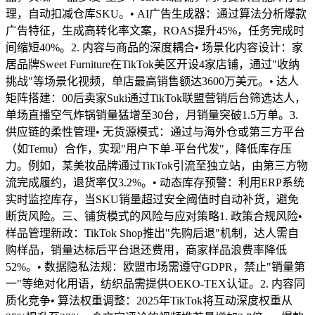
理，自动扣减仓库SKU。• AI广告生成器：通过算法分析爆款
广告特征，生成高转化率文案，ROAS提升45%，任务完成时
间缩短40%。2. 内容与商品的深度耦合• 场景化内容设计：家
居品牌Sweet Furniture在TikTok美区开设4家店铺，通过"收纳
挑战"等场景化视频，单店最高销售额达3600万美元。• 达人
矩阵搭建：00后卖家Suki通过TikTok联盟营销后台筛选达人，
单场直播空气炸锅销量猛增至30台，月销量突破1.5万单。3.
供应链的柔性管理• 无货源模式：通过与海外仓或第三方平台
（如Temu）合作，实现"用户下单-平台代发"，降低库存压
力。例如，某美妆品牌通过TikTok引流至独立站，由第三方物
流完成履约，退货率仅3.2%。• 动态库存预警：利用ERP系统
实时监控库存，当SKU销量超过安全阈值时自动补货，避免
断货风险。三、铺货模式的风险与应对策略1. 政策合规风险•
样品管理新政：TikTok Shop推出"先购后退"机制，达人需自
购样品，销量达标后平台退还费用，商家样品浪费率降低
52%。• 数据隐私法规：欧盟市场需遵守GDPR，禁止"销量第
一"等绝对化用语，纺织品需提供OEKO-TEX认证。2. 内容同
质化竞争• 算法权重调整：2025年TikTok将互动深度权重从