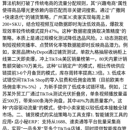
算法机制打破了传统电商的流量分配规则，其"兴趣电商"属性
使得商品曝光更依赖内容匹配而非关键词搜索。通过"广撒网
+快速迭代"的铺货策略，广州某3C卖家实现每周上新
200+SKU，结合短视频互动数据即时淘汰低效商品，爆款发
现效率较传统模式提升47%。这种"数据密度换取决策精度"的
策略，本质上是通过规模化测试降低选品风险。2. 动态测款机
制短视频完播率、点赞转化率等数据能即时反映商品潜力。例
如，家居品牌MyDepot通过铺货测试，单款九格抽屉收纳柜上
线第二天即卖爆，冲上TikTok美区销量榜第一，80天内累计销
售额突破670万美元。这种"以销定产"的模式，相比传统供应
链提前3-6个月备货的模式，库存周转率提高2.3倍。3. 低成本
试错空间TikTok Shop的零入驻费和低佣金政策（目前欧美市
场佣金率3%-5%），为新手提供了低成本试错环境。例如，江
苏某外贸工厂通过TikTok测试光伏折叠房，单条视频播放量逼
近500万，带来600条海外询盘，其中40%为高质量客户。这
种"内容驱动流量"的模式，使中小卖家能以较低成本接触全球
市场。二、铺货模式的实战策略与工具支撑1. 智能铺货工具的
应用• 店小秘ERP：支持从1688、速卖通等平台批量采集商
品，实现"一品多发"至多个TikTok店铺，同时提供智能库存管