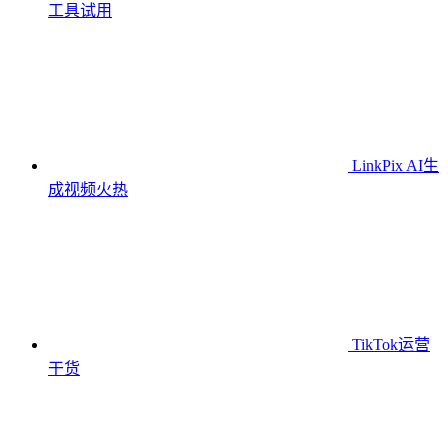
工具
试用
LinkPix AI生
成视频
火热
TikTok运营
干货