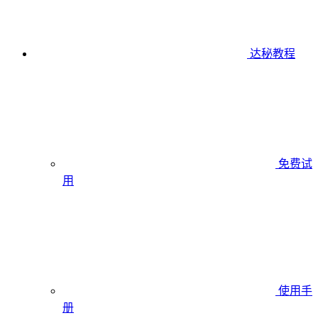
达秘教程
免费试
用
使用手
册