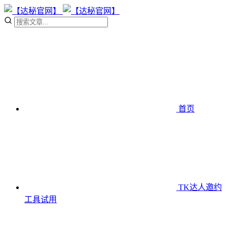
首页
TK达人邀约
工具
试用