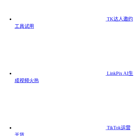
TK达人邀约
工具
试用
LinkPix AI生
成视频
火热
TikTok运营
干货