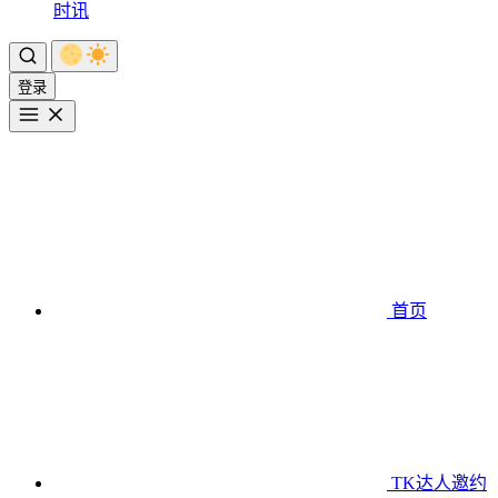
时讯
登录
首页
TK达人邀约