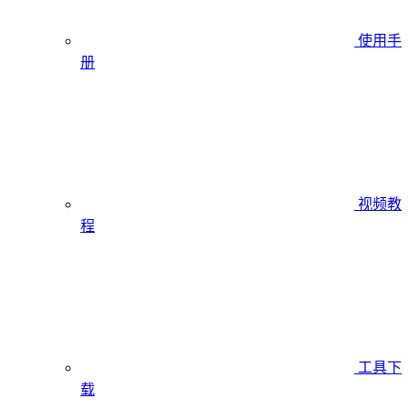
使用手
册
视频教
程
工具下
载