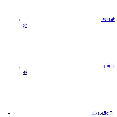
视频教
程
工具下
载
TikTok跨境