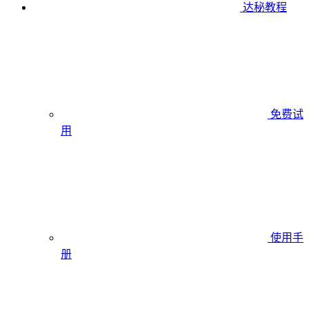
达秘教程
免费试
用
使用手
册