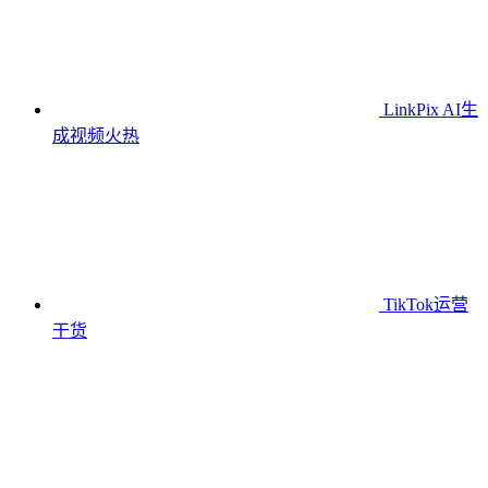
LinkPix AI生
成视频
火热
TikTok运营
干货