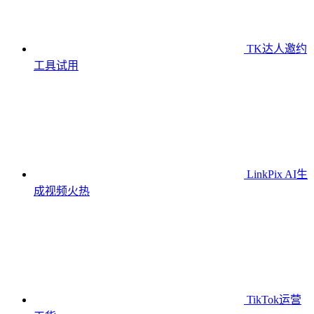
TK达人邀约
工具
试用
LinkPix AI生
成视频
火热
TikTok运营