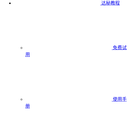
达秘教程
免费试
用
使用手
册