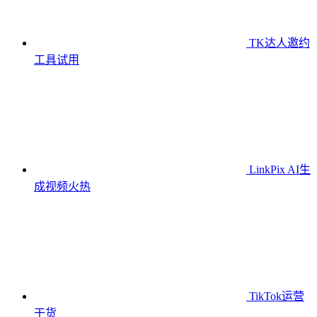
TK达人邀约
工具
试用
LinkPix AI生
成视频
火热
TikTok运营
干货