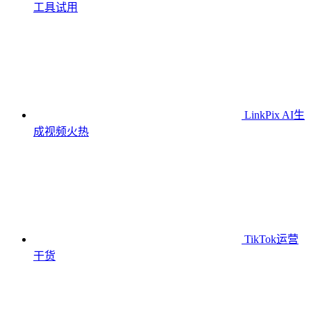
工具
试用
LinkPix AI生
成视频
火热
TikTok运营
干货