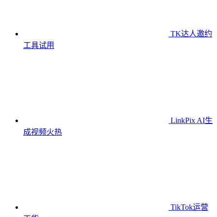
TK达人邀约
工具
试用
LinkPix AI生
成视频
火热
TikTok运营