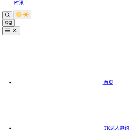
时讯
登录
首页
TK达人邀约