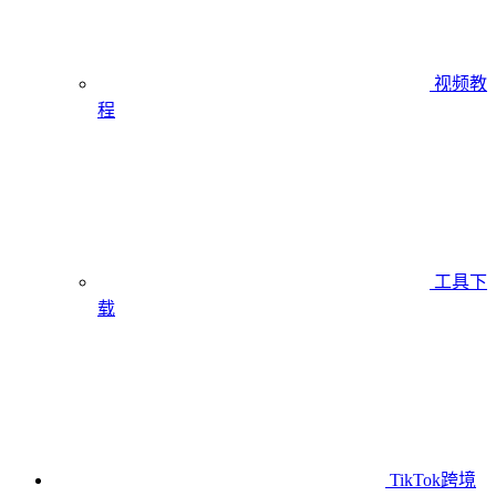
视频教
程
工具下
载
TikTok跨境