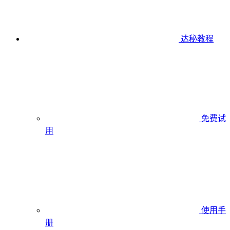
达秘教程
免费试
用
使用手
册