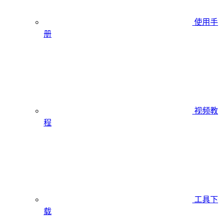
使用手
册
视频教
程
工具下
载