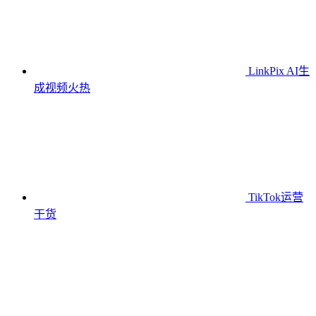
LinkPix AI生
成视频
火热
TikTok运营
干货