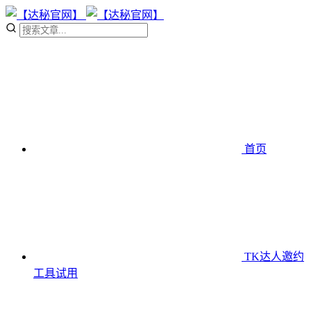
首页
TK达人邀约
工具
试用