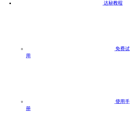
达秘教程
免费试
用
使用手
册