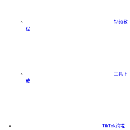
视频教
程
工具下
载
TikTok跨境