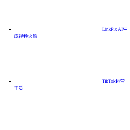
LinkPix AI生
成视频
火热
TikTok运营
干货