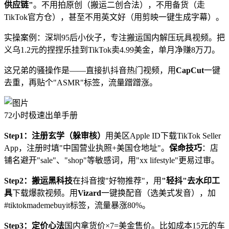
供应链"
。不用拍原创（搬运二创合法），不用备货（走
TikTok官方仓），甚至不用英文好（用剪映一键生成字幕）。
实操案例：深圳95后小伙子，专注搬运国内解压玩具视频。把
义乌1.2元的捏捏乐挂到TikTok卖4.99美金，单月净赚8万刀。
这兄弟的骚操作是——直接扒抖音热门视频，用
CapCut
一键
去重，再贴个"ASMR"标签，流量蹭蹭涨。
72小时极速出单手册
Step1：注册玄学（躲审核）
用美区Apple ID下载TikTok Seller
App，注册时填"中国营业执照+美国仓地址"。
保命技巧
：店
铺名避开"sale"、"shop"等敏感词，用"xx lifestyle"更易过审。
Step2：搬运黑科技
在抖音搜"好物推荐"，用
"轻抖"去水印工
具
下载爆款视频。用
Vizard
一键换配音（选美式发音），加
#tiktokmademebuyit标签，流量暴涨80%。
Step3：定价心法
国内拿货价×7=美金售价。比如成本15元的车