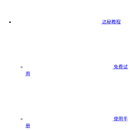
达秘教程
免费试
用
使用手
册