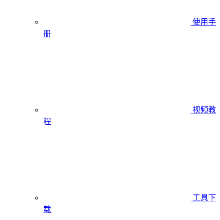
使用手
册
视频教
程
工具下
载