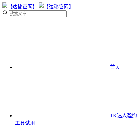
首页
TK达人邀约
工具
试用