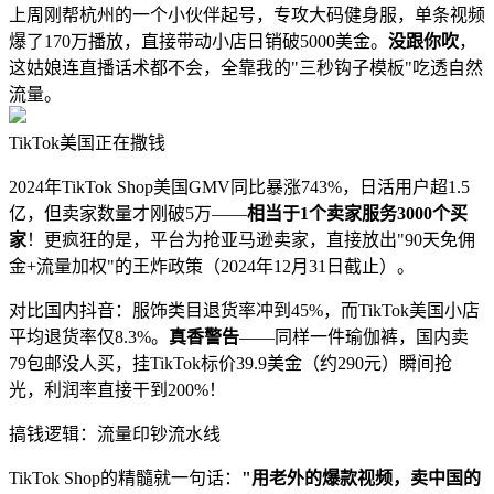
上周刚帮杭州的一个小伙伴起号，专攻大码健身服，单条视频
爆了170万播放，直接带动小店日销破5000美金。
没跟你吹
，
这姑娘连直播话术都不会，全靠我的"三秒钩子模板"吃透自然
流量。
TikTok美国正在撒钱
2024年TikTok Shop美国GMV同比暴涨743%，日活用户超1.5
亿，但卖家数量才刚破5万——
相当于1个卖家服务3000个买
家
！更疯狂的是，平台为抢亚马逊卖家，直接放出"90天免佣
金+流量加权"的王炸政策（2024年12月31日截止）。
对比国内抖音：服饰类目退货率冲到45%，而TikTok美国小店
平均退货率仅8.3%。
真香警告
——同样一件瑜伽裤，国内卖
79包邮没人买，挂TikTok标价39.9美金（约290元）瞬间抢
光，利润率直接干到200%！
搞钱逻辑：流量印钞流水线
TikTok Shop的精髓就一句话：
"用老外的爆款视频，卖中国的