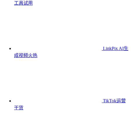
工具
试用
LinkPix AI生
成视频
火热
TikTok运营
干货