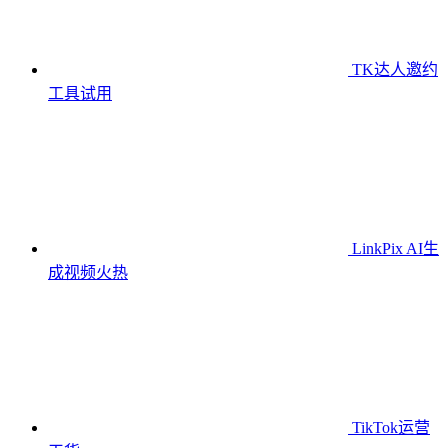
TK达人邀约
工具
试用
LinkPix AI生
成视频
火热
TikTok运营