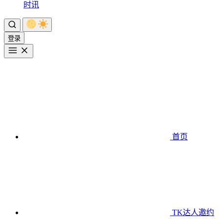
时讯
登录
首页
TK达人邀约