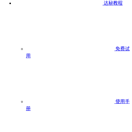
达秘教程
免费试
用
使用手
册