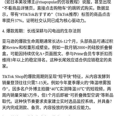
（如日本美妆博主@risapopular的仿妆教程）说服，甚至出现
“不看商品详情页，直接点击购物车”的跳转式购买。数据显
示，带有“#TikTokおすすめ”（TikTok推荐）标签的商品点击
率提升37%，证明社交认同已成为核心驱动力。
4. 爆款周期：长线深耕与闪电战的生存法则
亚马逊的爆款生命周期通常长达6-12个月，头部商品可通过积
累Review和权重形成壁垒。例如一款月销2000+的硅胶折叠餐
盒，可能因持续优化A+页面图文、参与Prime会员专享折扣而
维持3年以上的稳定排名，这种长尾效应适合供应链稳定的卖
家。
TikTok Shop的爆款周期则呈现“短平快”特征，从内容发酵到
销量登顶往往只需7-15天。例如今年夏季爆火的“降温喷雾围
巾”，因多名户外博主拍摄“40℃实测降温10℃”的短视频，两
周内销量突破5万件，但1个月后即被“可折叠微型空调”等新品
取代。这种快节奏要求卖家建立实时选品监控系统，并具备7
天内完成测款、备货、内容投放的快速反应能力。