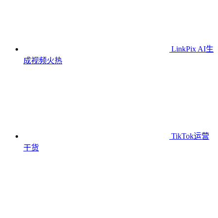
LinkPix AI生
成视频
火热
TikTok运营
干货