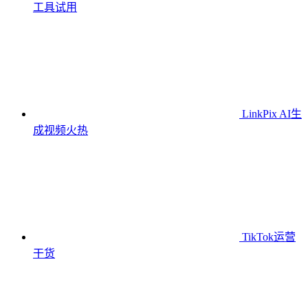
工具
试用
LinkPix AI生
成视频
火热
TikTok运营
干货