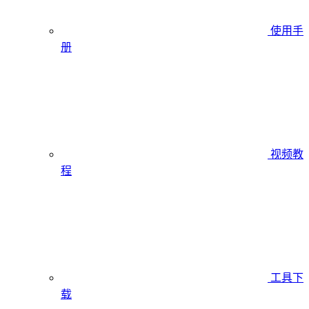
使用手
册
视频教
程
工具下
载