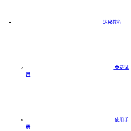
达秘教程
免费试
用
使用手
册