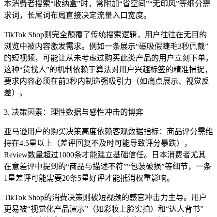
本消费者搜索“收纳盒”时，常附加“省空间”“无印风”等细分需
求词，长尾词布局直接决定流量入口宽度。
TikTok Shop则完全颠覆了传统搜索逻辑，用户往往在无目的
浏览中被内容激发需求。例如一条展示“磁吸假睫毛3秒佩戴”
的短视频，可能让从未考虑过购买此类产品的用户立刻下单。
这种“货找人”的机制依赖于算法对用户兴趣标签的精准捕捉，
要求内容必须在前3秒内制造强吸引力（如痛点展示、视觉反
差）。
3. 决策因素：理性数据与感性冲击的博弈
亚马逊用户的购买决策高度依赖客观数据指标：商品评分需维
持在4.5星以上（差评回复不及时可能导致评分暴跌），
Review数量超过1000条才能建立基础信任。日本消费者尤其
在意差评中提到的“商品与描述不符”“包装破损”等细节，一条
1星差评可能需要20条5星好评才能抵消权重影响。
TikTok Shop的消费决策则被短视频的感官冲击力主导。用户
更易被“视觉化产品演示”（如彩妆上脸实拍）和“达人背书”