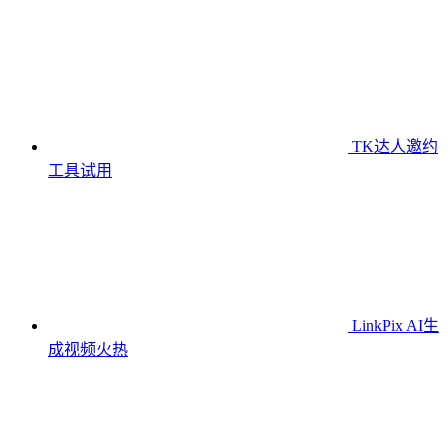
TK达人邀约
工具
试用
LinkPix AI生
成视频
火热