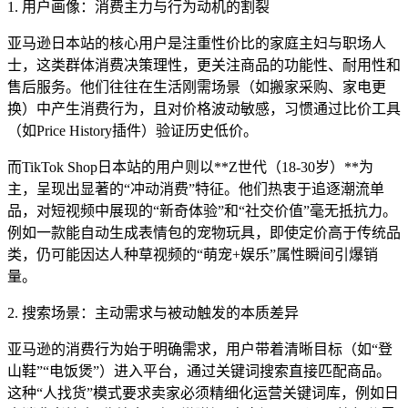
1. 用户画像：消费主力与行为动机的割裂
亚马逊日本站的核心用户是注重性价比的家庭主妇与职场人
士，这类群体消费决策理性，更关注商品的功能性、耐用性和
售后服务。他们往往在生活刚需场景（如搬家采购、家电更
换）中产生消费行为，且对价格波动敏感，习惯通过比价工具
（如Price History插件）验证历史低价。
而TikTok Shop日本站的用户则以**Z世代（18-30岁）**为
主，呈现出显著的“冲动消费”特征。他们热衷于追逐潮流单
品，对短视频中展现的“新奇体验”和“社交价值”毫无抵抗力。
例如一款能自动生成表情包的宠物玩具，即使定价高于传统品
类，仍可能因达人种草视频的“萌宠+娱乐”属性瞬间引爆销
量。
2. 搜索场景：主动需求与被动触发的本质差异
亚马逊的消费行为始于明确需求，用户带着清晰目标（如“登
山鞋”“电饭煲”）进入平台，通过关键词搜索直接匹配商品。
这种“人找货”模式要求卖家必须精细化运营关键词库，例如日