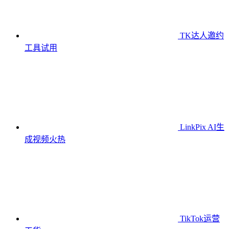
TK达人邀约
工具
试用
LinkPix AI生
成视频
火热
TikTok运营