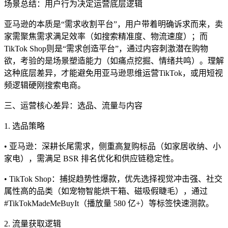
场景总结：用户行为决定运营底层逻辑
亚马逊的本质是“需求收割平台”，用户带着明确诉求而来，卖
家需聚焦需求满足效率（如搜索精准度、物流速度）；而
TikTok Shop则是“需求创造平台”，通过内容刺激潜在购物
欲，考验的是场景塑造能力（如痛点挖掘、情绪共鸣）。理解
这种底层差异，才能避免用亚马逊思维运营TikTok，或用短视
频逻辑硬刚搜索电商。
三、运营核心差异：选品、流量与内容
1. 选品策略
• 亚马逊：深耕长尾需求，侧重高复购标品（如家居收纳、小
家电），需满足 BSR 排名优化和供应链稳定性。
• TikTok Shop：捕捉趋势性爆款，优先选择视觉冲击强、社交
属性高的品类（如宠物智能烘干箱、磁吸假睫毛），通过
#TikTokMadeMeBuyIt（播放量 580 亿+）等标签快速测款。
2. 流量获取逻辑