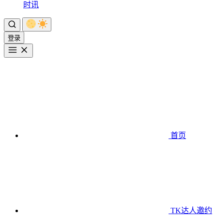
时讯
登录
首页
TK达人邀约