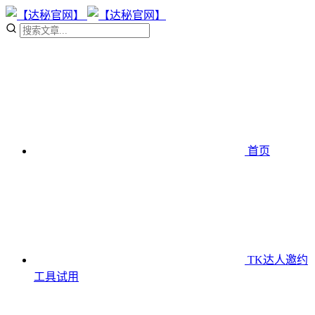
首页
TK达人邀约
工具
试用