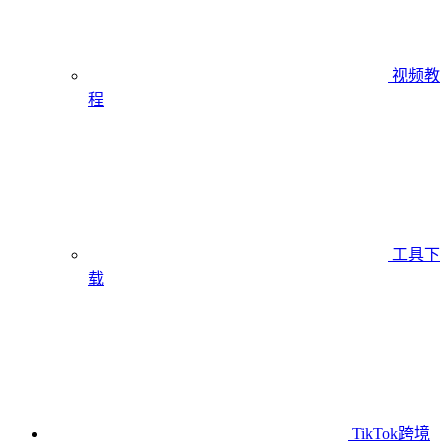
视频教
程
工具下
载
TikTok跨境