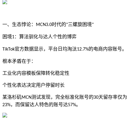
一、生态悖论：
时代的
三螺旋困境
MCN3.0
"
"
困境
：算法驯化与达人个性的博弈
1
官方数据显示，平台日均淘汰
的电商内容账号。
TikTok
12.7%
根本矛盾在于：
工业化内容模板保障转化稳定性
个性化表达决定用户停留时长
某洛杉矶
测试发现，完全标准化账号的
天留存率仅为
MCN
30
，而保留达人特色的账号达
。
23%
57%