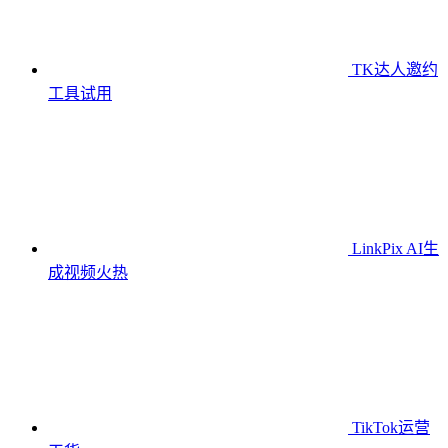
TK达人邀约
工具
试用
LinkPix AI生
成视频
火热
TikTok运营