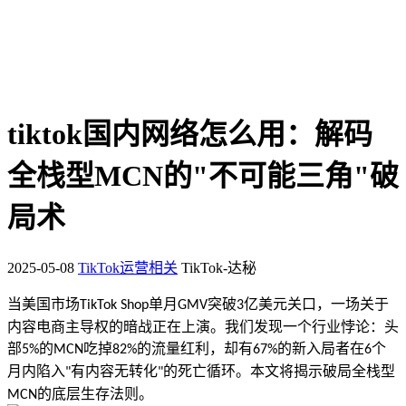
tiktok国内网络怎么用：解码
全栈型MCN的"不可能三角"破
局术
2025-05-08
TikTok运营相关
TikTok-达秘
当美国市场
单月
突破
亿美元关口，一场关于
TikTok Shop
GMV
3
内容电商主导权的暗战正在上演。我们发现一个行业悖论：头
部
的
吃掉
的流量红利，却有
的新入局者在
个
5%
MCN
82%
67%
6
月内陷入
有内容无转化
的死亡循环。本文将揭示破局全栈型
"
"
的底层生存法则。
MCN