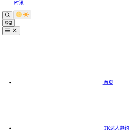
时讯
登录
首页
TK达人邀约