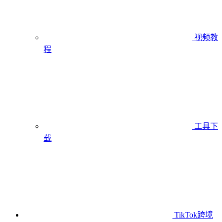
视频教
程
工具下
载
TikTok跨境