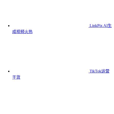
LinkPix AI生
成视频
火热
TikTok运营
干货