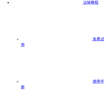
达秘教程
免费试
用
使用手
册