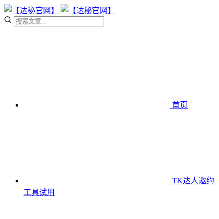
首页
TK达人邀约
工具
试用