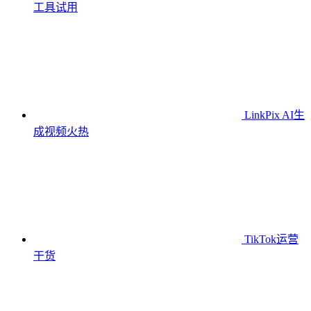
工具
试用
LinkPix AI生
成视频
火热
TikTok运营
干货