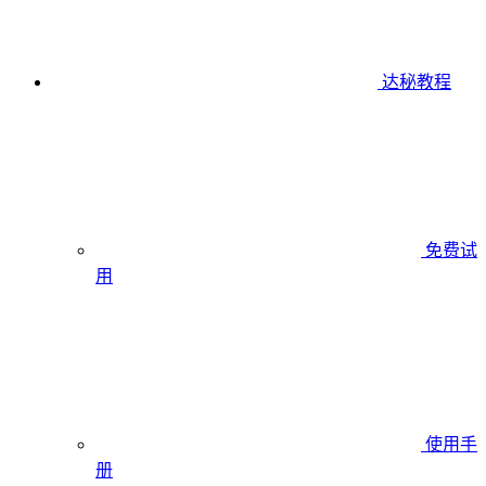
达秘教程
免费试
用
使用手
册