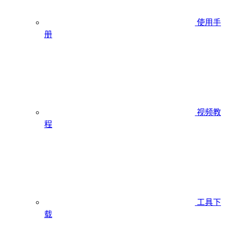
使用手
册
视频教
程
工具下
载