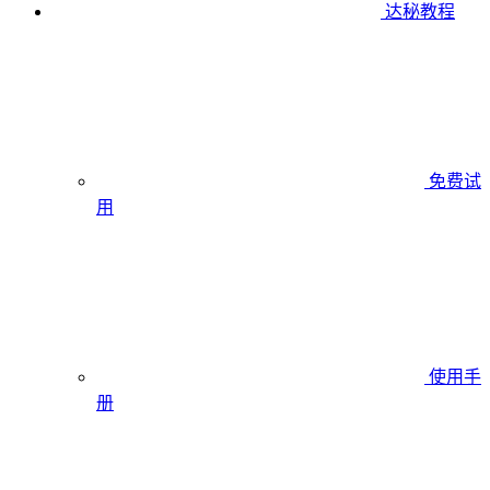
达秘教程
免费试
用
使用手
册