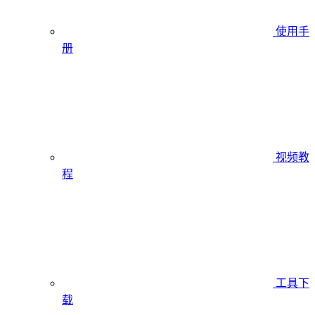
使用手
册
视频教
程
工具下
载