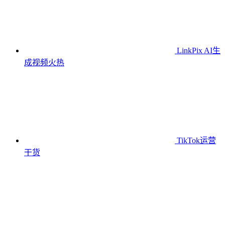
LinkPix AI生
成视频
火热
TikTok运营
干货