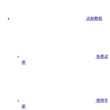
达秘教程
免费试
用
使用手
册