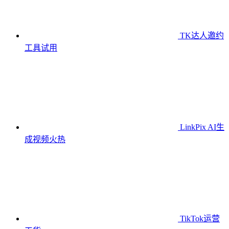
TK达人邀约
工具
试用
LinkPix AI生
成视频
火热
TikTok运营