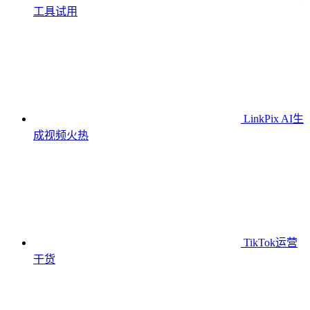
工具
试用
LinkPix AI生
成视频
火热
TikTok运营
干货