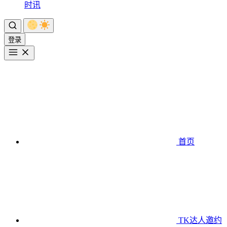
时讯
登录
首页
TK达人邀约