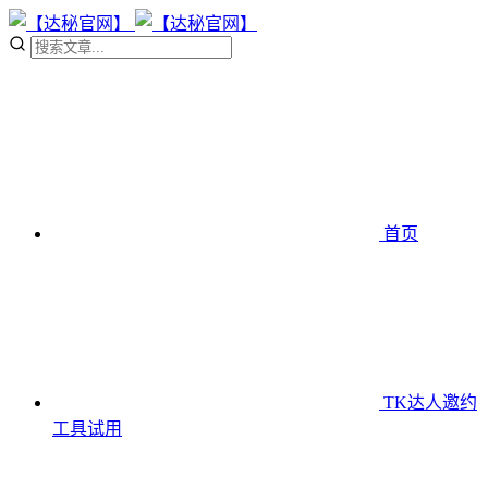
首页
TK达人邀约
工具
试用