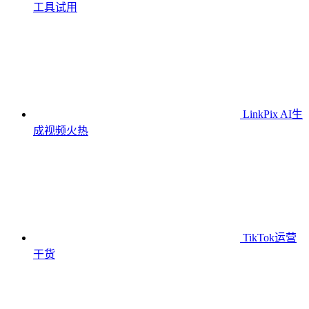
工具
试用
LinkPix AI生
成视频
火热
TikTok运营
干货