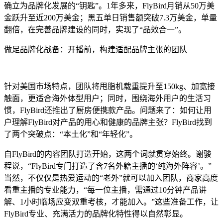
确立为品牌化发展的“钥匙”。1年多来，FlyBird月销从50万美
金跃升至近200万美金；黑五单日销售额突破7.3万美金，单量
翻倍，在完善品牌建设的同时，实现了“品效合一”。
做足品牌化战备：开播前，构建适配品牌主张的团队
针对美国市场特点，团队将甩脂机载重提升至150kg、加宽接
触面，更适合海外体型用户；同时，围绕海外用户的生活习
惯，FlyBird还推出了厨房便携款产品。问题来了：如何让用
户理解FlyBird对产品的用心和健康的品牌主张？FlyBird找到
了两个突破点：“本土化”和“年轻化”。
自FlyBird的内容团队打造开始，这两个词就贯穿始终。谢骏
程说，“FlyBird专门打造了含7名外籍主播的‘纯海外阵容’。”
当然，不仅仅是热爱运动的“老外”就可以加入团队，商家高度
看重主播的专业能力，“每一位主播，需通过10分钟产品讲
解、1小时临场应变双重考核，才能加入。”这些准备工作，让
FlyBird专业、充满活力的品牌化特性得以自然彰显。