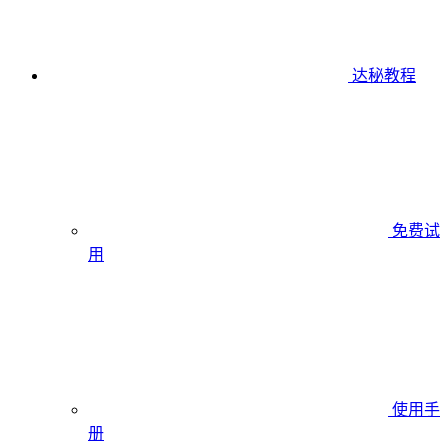
达秘教程
免费试
用
使用手
册