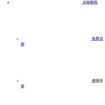
达秘教程
免费试
用
使用手
册