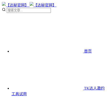
首页
TK达人邀约
工具
试用