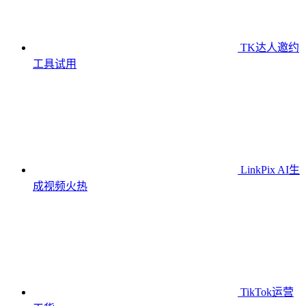
TK达人邀约
工具
试用
LinkPix AI生
成视频
火热
TikTok运营