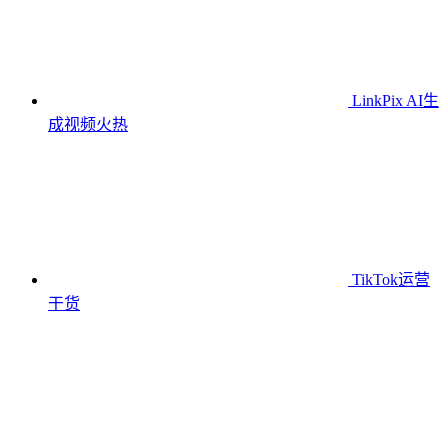
LinkPix AI生
成视频
火热
TikTok运营
干货