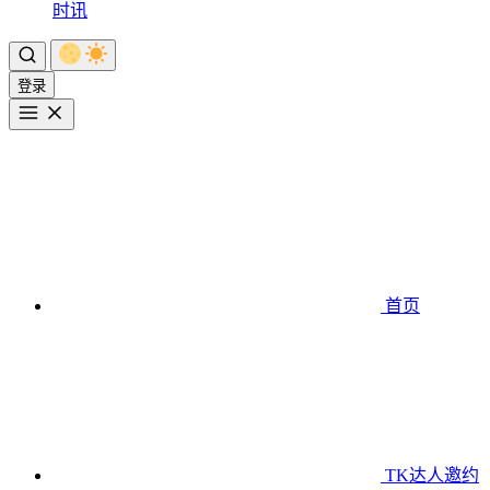
时讯
登录
首页
TK达人邀约