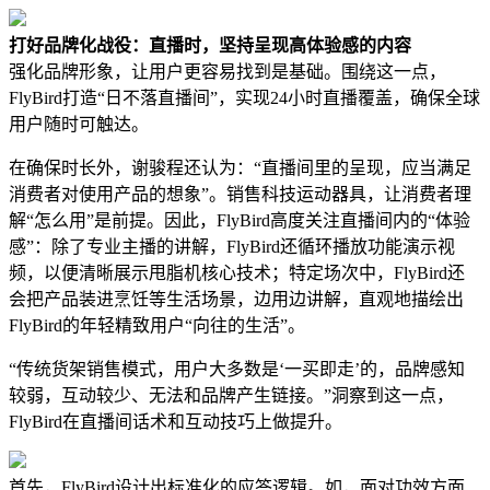
打好品牌化战役：
直播时，坚持呈现高体验感的内容
强化品牌形象，让用户更容易找到是基础。围绕这一点，
FlyBird打造“日不落直播间”，实现24小时直播覆盖，确保全球
用户随时可触达。
在确保时长外，谢骏程还认为：“直播间里的呈现，应当满足
消费者对使用产品的想象”。销售科技运动器具，让消费者理
解“怎么用”是前提。因此，FlyBird高度关注直播间内的“体验
感”：除了专业主播的讲解，FlyBird还循环播放功能演示视
频，以便清晰展示甩脂机核心技术；特定场次中，FlyBird还
会把产品装进烹饪等生活场景，边用边讲解，直观地描绘出
FlyBird的年轻精致用户“向往的生活”。
“传统货架销售模式，用户大多数是‘一买即走’的，品牌感知
较弱，互动较少、无法和品牌产生链接。”洞察到这一点，
FlyBird在直播间话术和互动技巧上做提升。
首先，FlyBird设计出标准化的应答逻辑。如，面对功效方面