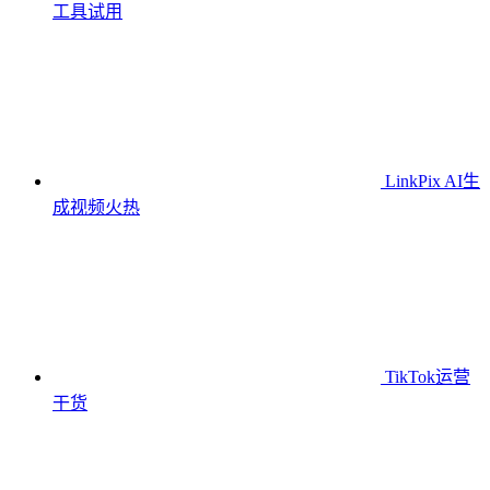
工具
试用
LinkPix AI生
成视频
火热
TikTok运营
干货