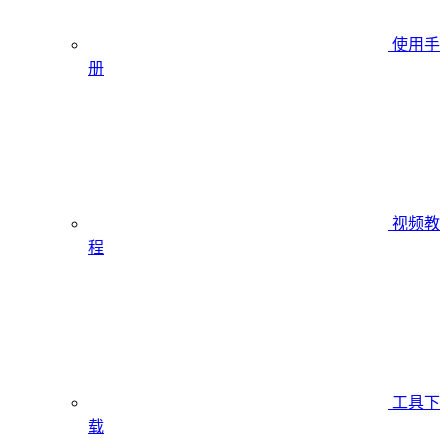
使用手
册
视频教
程
工具下
载