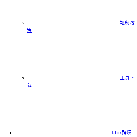
视频教
程
工具下
载
TikTok跨境