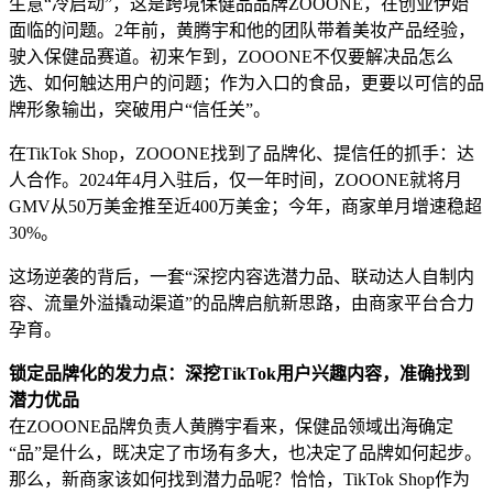
生意“冷启动”，这是跨境保健品品牌ZOOONE，在创业伊始
面临的问题。2年前，黄腾宇和他的团队带着美妆产品经验，
驶入保健品赛道。初来乍到，ZOOONE不仅要解决品怎么
选、如何触达用户的问题；作为入口的食品，更要以可信的品
牌形象输出，突破用户“信任关”。
在TikTok Shop，ZOOONE找到了品牌化、提信任的抓手：达
人合作。2024年4月入驻后，仅一年时间，ZOOONE就将月
GMV从50万美金推至近400万美金；今年，商家单月增速稳超
30%。
这场逆袭的背后，一套“深挖内容选潜力品、联动达人自制内
容、流量外溢撬动渠道”的品牌启航新思路，由商家平台合力
孕育。
锁定品牌化的发力点：深挖TikTok用户兴趣内容，准确找到
潜力优品
在ZOOONE品牌负责人黄腾宇看来，保健品领域出海确定
“品”是什么，既决定了市场有多大，也决定了品牌如何起步。
那么，新商家该如何找到潜力品呢？恰恰，TikTok Shop作为