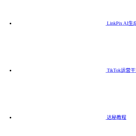
LinkPix AI
TikTok运营
达秘教程