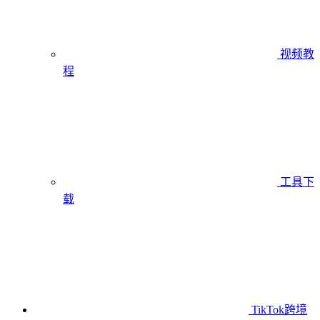
视频教
程
工具下
载
TikTok跨境