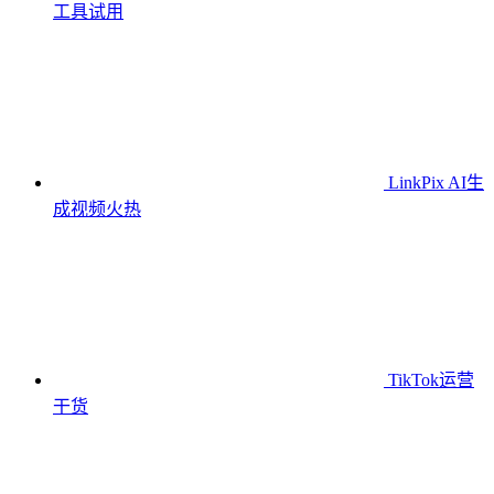
工具
试用
LinkPix AI生
成视频
火热
TikTok运营
干货