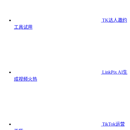
TK达人邀约
工具
试用
LinkPix AI生
成视频
火热
TikTok运营