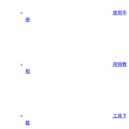
使用手
册
视频教
程
工具下
载