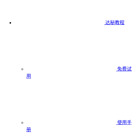
达秘教程
免费试
用
使用手
册