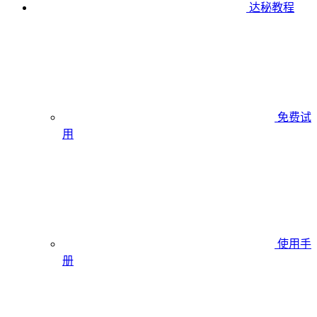
达秘教程
免费试
用
使用手
册