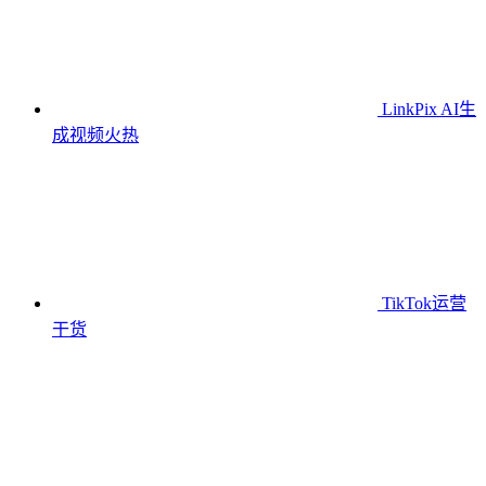
LinkPix AI生
成视频
火热
TikTok运营
干货