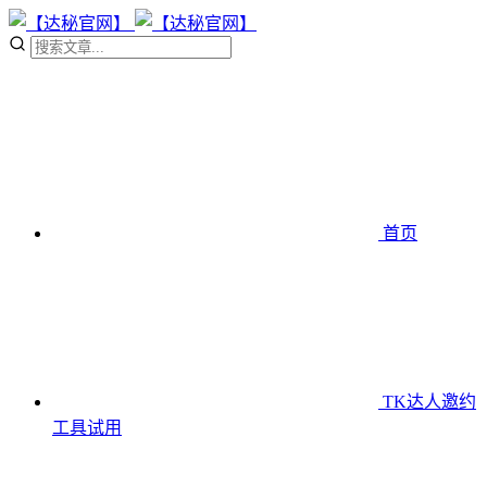
首页
TK达人邀约
工具
试用