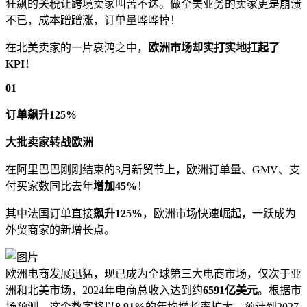
狂飙的关税让跨境卖家叫苦不迭。做全美业务的卖家更是崩溃
不已，成本蹭蹭涨，订单量哗哗掉！
在北美卖家的一片哀鸿之中，
欧洲市场却实打实地扛起了
KPI
！
0
1
订单飙升125%
大批卖家转战欧洲
在阿里巴巴刚刚结束的3月新贸节上，欧洲订单量、GMV、支
付买家数同比去年
增加45%
！
其中法国订单直接
飙升125%
，欧洲市场快速崛起，一跃成为
外贸商家的新增长点。
欧洲电商发展迅猛，现已成为全球第三大电商市场，仅次于亚
洲和北美市场，2024年电商总收入达到约
6591亿美元
。根据市
场预测，这个数字将以
8.91%
的年均增长率扩大，预计到2027