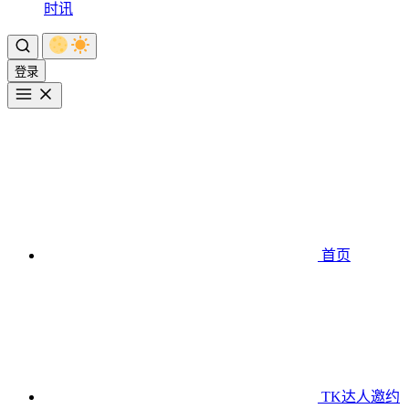
时讯
登录
首页
TK达人邀约