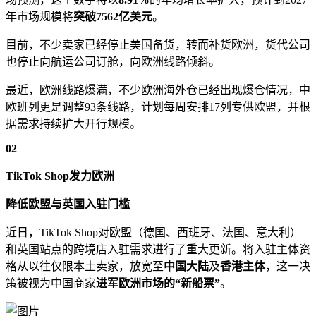
年市场规模将
突破7562亿美元
。
目前，不少卖家已经停止美国备货，转而补货欧洲，货代公司
也停止向航运公司订舱，向欧洲线路倾斜。
最近，欧洲线路爆满，不少欧洲海外仓已经出现爆仓情况，中
欧班列更是调整93条线路，计划每周安排17列专供欧盟，并根
据需求持续扩大开行规模。
0
2
TikTok Shop发力欧洲
降低欧盟与英国入驻门槛
近日，TikTok Shop对欧盟（德国、西班牙、法国、意大利）
和英国站点的跨境店入驻需求进行了重大更新。将入驻主体资
格从以往仅限本土卖家，放宽至
中国大陆
及
香港主体
，这一决
策被视为中国商家
进军欧洲市场的“新船票”
。