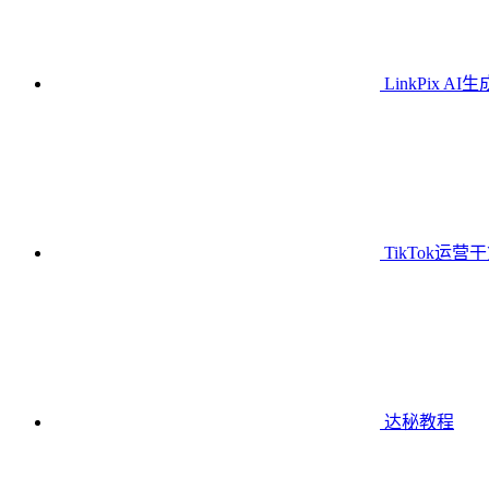
LinkPix AI
TikTok运营
达秘教程