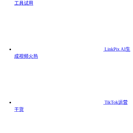
工具
试用
LinkPix AI生
成视频
火热
TikTok运营
干货