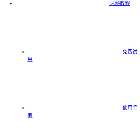
达秘教程
免费试
用
使用手
册