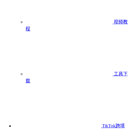
视频教
程
工具下
载
TikTok跨境