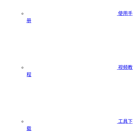
使用手
册
视频教
程
工具下
载