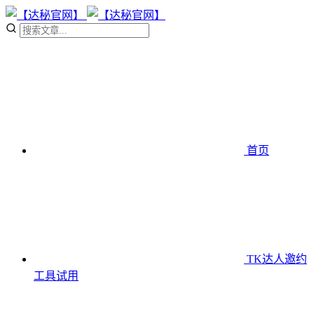
首页
TK达人邀约
工具
试用