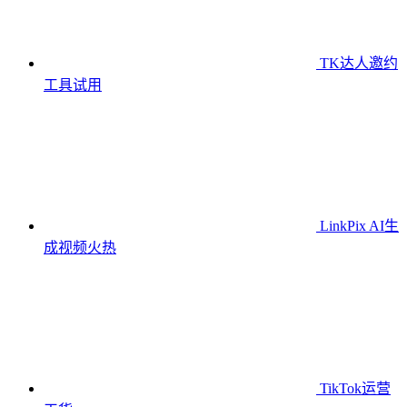
TK达人邀约
工具
试用
LinkPix AI生
成视频
火热
TikTok运营