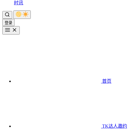
时讯
登录
首页
TK达人邀约