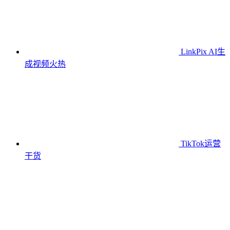
LinkPix AI生
成视频
火热
TikTok运营
干货