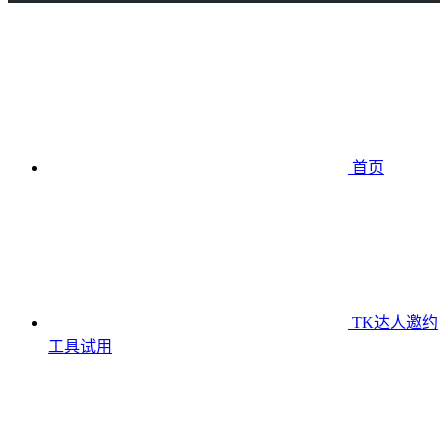
首页
TK达人邀约
工具
试用