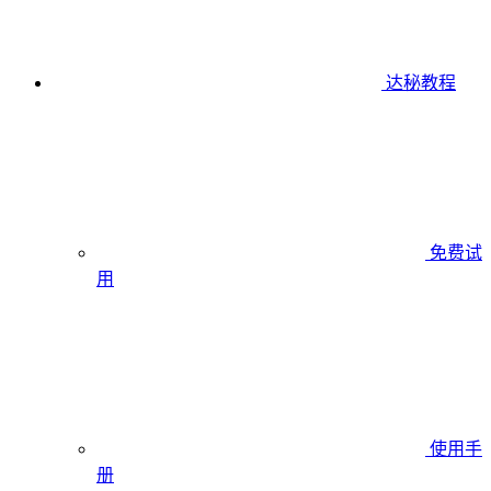
达秘教程
免费试
用
使用手
册