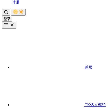
时讯
登录
首页
TK达人邀约