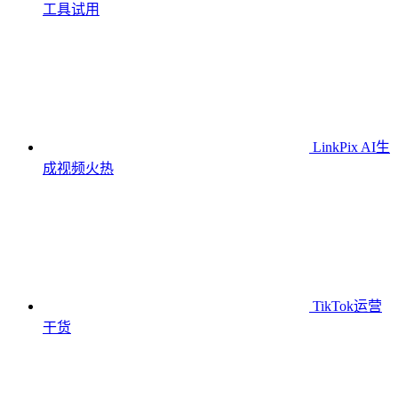
工具
试用
LinkPix AI生
成视频
火热
TikTok运营
干货