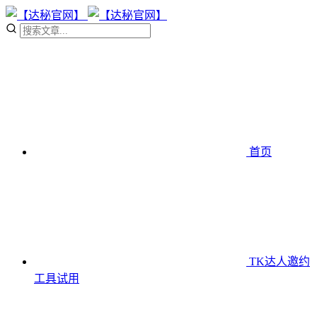
首页
TK达人邀约
工具
试用