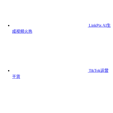
LinkPix AI生
成视频
火热
TikTok运营
干货