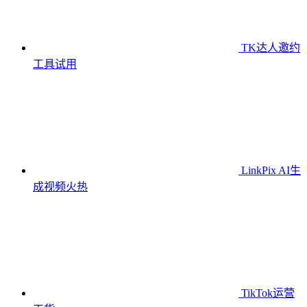
TK达人邀约
工具
试用
LinkPix AI生
成视频
火热
TikTok运营