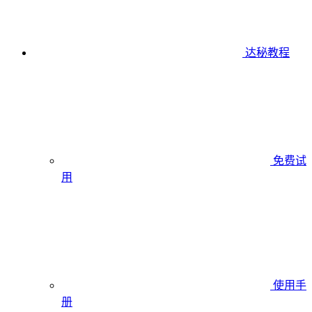
达秘教程
免费试
用
使用手
册