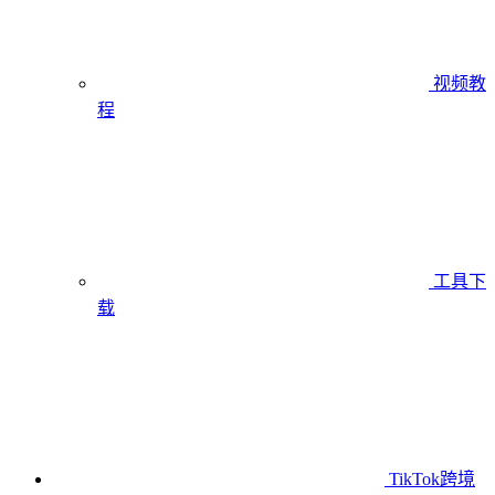
视频教
程
工具下
载
TikTok跨境