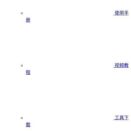
使用手
册
视频教
程
工具下
载