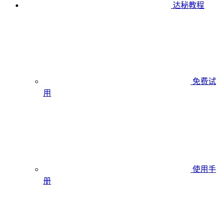
达秘教程
免费试
用
使用手
册