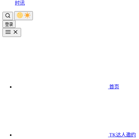
时讯
登录
首页
TK达人邀约