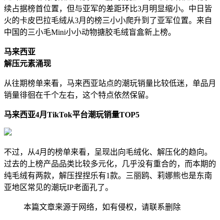
续占据榜首位置，但与亚军的差距环比3月明显缩小。中日皆
火的卡皮巴拉毛绒从3月的榜三小小爬升到了亚军位置。来自
中国的三小毛Mini小小动物搪胶毛绒盲盒新上榜。
马来西亚
解压元素涌现
从往期榜单来看，马来西亚站点的潮玩销量比较低迷，单品月
销量徘徊在千个左右，这个特点依然保留。
马来西亚
4
月
TikTok
平台潮玩销量
TOP5
不过，从4月的榜单来看，呈现出向毛绒化、解压化的趋向。
过去的上榜产品品类比较多元化，几乎没有重合的，而本期的
纯毛绒有两款，解压捏捏乐有1款。三丽鸥、莉娜熊也是东南
亚地区常见的潮玩IP老面孔了。
本篇文章来源于网络，如有侵权，请联系删除