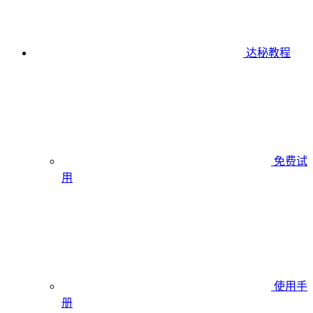
达秘教程
免费试
用
使用手
册