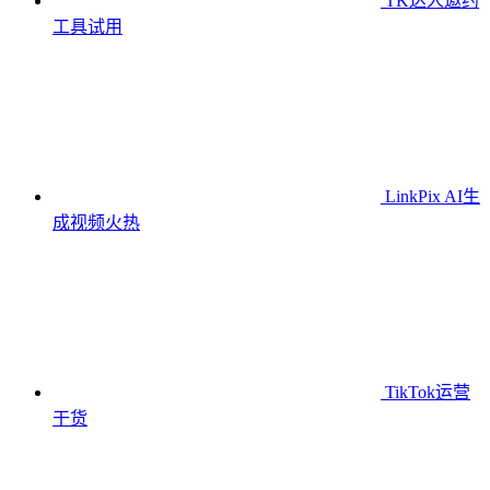
TK达人邀约
工具
试用
LinkPix AI生
成视频
火热
TikTok运营
干货