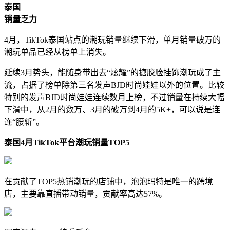
泰国
销量乏力
4月，TikTok泰国站点的潮玩销量继续下滑，单月销量破万的
潮玩单品已经从榜单上消失。
延续3月势头，能随身带出去“炫耀”的搪胶脸挂饰潮玩成了主
流，占据了榜单除第三名发声BJD时尚娃娃以外的位置。比较
特别的发声BJD时尚娃娃连续数月上榜，不过销量在持续大幅
下滑中，从2月的数万、3月的破万到4月的5K+，可以说是连
连“腰斩”。
泰国
4
月
TikTok
平台潮玩销量
TOP5
在贡献了TOP5热销潮玩的店铺中，泡泡玛特是唯一的跨境
店，主要靠直播带动销量，贡献率高达57%。