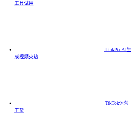
工具
试用
LinkPix AI生
成视频
火热
TikTok运营
干货