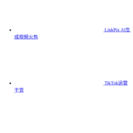
LinkPix AI生
成视频
火热
TikTok运营
干货