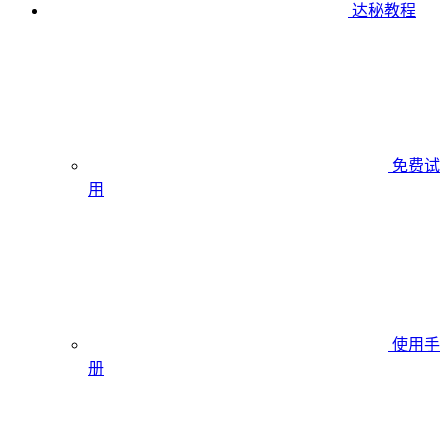
达秘教程
免费试
用
使用手
册