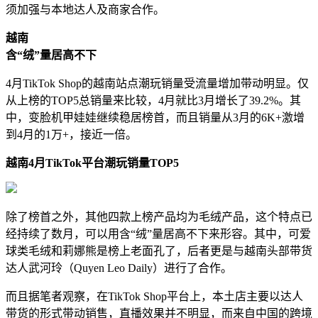
须加强与本地达人及商家合作。
越南
含“绒”量居高不下
4月TikTok Shop的越南站点潮玩销量受流量增加带动明显。仅
从上榜的TOP5总销量来比较，4月就比3月增长了39.2%。其
中，变脸机甲娃娃继续稳居榜首，而且销量从3月的6K+激增
到4月的1万+，接近一倍。
越南
4
月
TikTok
平台潮玩销量
TOP5
除了榜首之外，其他四款上榜产品均为毛绒产品，这个特点已
经持续了数月，可以用含“绒”量居高不下来形容。其中，可爱
球类毛绒和莉娜熊是榜上老面孔了，后者更是与越南头部带货
达人武河玲（Quyen Leo Daily）进行了合作。
而且据笔者观察，在TikTok Shop平台上，本土店主要以达人
带货的形式带动销售，直播效果并不明显，而来自中国的跨境