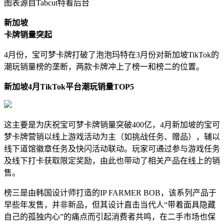
图表源自Tabcut特看后台
新加坡
卡牌销量突起
4月份，宝可梦卡牌打破了泡泡玛特在3月份对新加坡TikTok的
潮玩销量榜的垄断，两款卡牌冲上了榜一和榜二的位置。
新加坡
4
月
TikTok
平台潮玩销量
TOP5
这主要是为庆祝宝可梦卡牌销量突破400亿，4月新加坡的宝可
梦卡牌营销以线上游戏活动为主（如挑战任务、赠品），辅以
线下道馆徽章任务及快闪活动联动。玩家可通过参与游戏任务
及线下打卡获取限定奖励，由此也带动了相关产品在线上的销
售。
榜三是由韩国设计师打造的IP FARMER BOB，该系列产品于
早些年发售，并非新品，但其设计直击当代人“带着面具隐藏
自己的孤独内心”的痛点而引起消费者共鸣，在二手市场也保