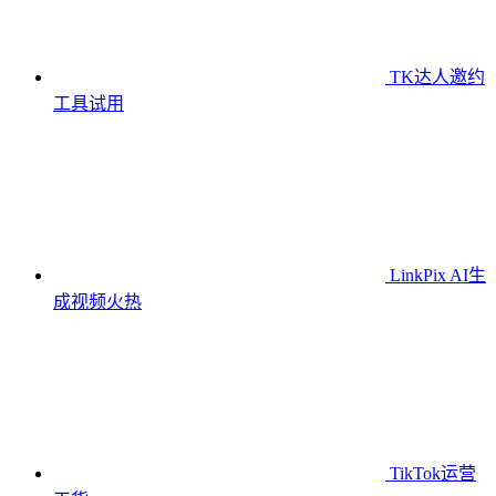
TK达人邀约
工具
试用
LinkPix AI生
成视频
火热
TikTok运营