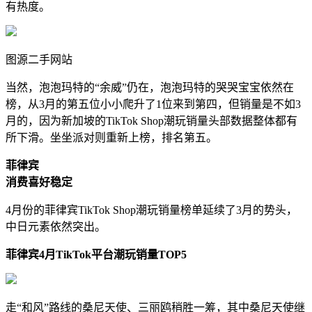
有热度。
图源二手网站
当然，泡泡玛特的“余威”仍在，泡泡玛特的哭哭宝宝依然在
榜，从3月的第五位小小爬升了1位来到第四，但销量是不如3
月的，因为新加坡的TikTok Shop潮玩销量头部数据整体都有
所下滑。坐坐派对则重新上榜，排名第五。
菲律宾
消费喜好稳定
4月份的菲律宾TikTok Shop潮玩销量榜单延续了3月的势头，
中日元素依然突出。
菲律宾
4
月
TikTok
平台潮玩销量
TOP5
走“和风”路线的桑尼天使、三丽鸥稍胜一筹，其中桑尼天使继