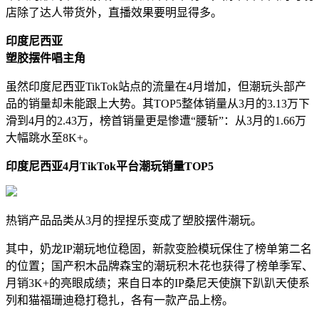
店除了达人带货外，直播效果要明显得多。
印度尼西亚
塑胶摆件唱主角
虽然印度尼西亚TikTok站点的流量在4月增加，但潮玩头部产
品的销量却未能跟上大势。其TOP5整体销量从3月的3.13万下
滑到4月的2.43万，榜首销量更是惨遭“腰斩”：从3月的1.66万
大幅跳水至8K+。
印度尼西亚
4
月
TikTok
平台潮玩销量
TOP5
热销产品品类从3月的捏捏乐变成了塑胶摆件潮玩。
其中，奶龙IP潮玩地位稳固，新款变脸模玩保住了榜单第二名
的位置；国产积木品牌森宝的潮玩积木花也获得了榜单季军、
月销3K+的亮眼成绩；来自日本的IP桑尼天使旗下趴趴天使系
列和猫福珊迪稳打稳扎，各有一款产品上榜。