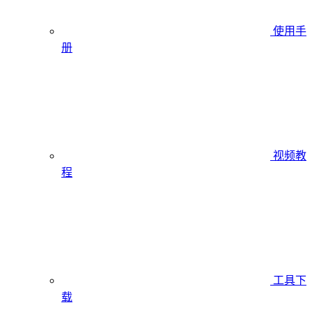
使用手
册
视频教
程
工具下
载