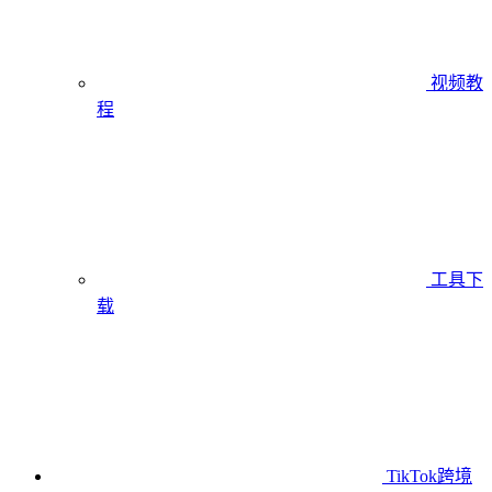
视频教
程
工具下
载
TikTok跨境