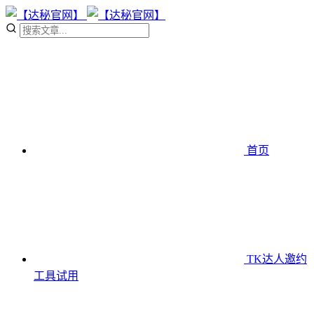
首页
TK达人邀约
工具
试用