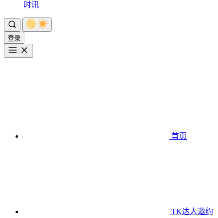
时讯
登录
首页
TK达人邀约