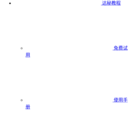
达秘教程
免费试
用
使用手
册