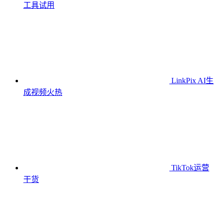
工具
试用
LinkPix AI生
成视频
火热
TikTok运营
干货