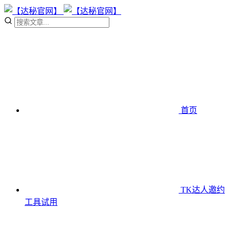
首页
TK达人邀约
工具
试用