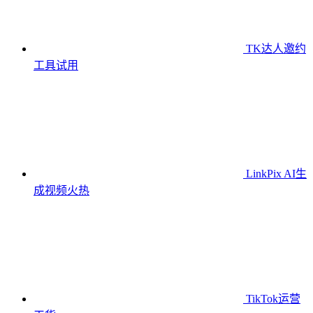
TK达人邀约
工具
试用
LinkPix AI生
成视频
火热
TikTok运营