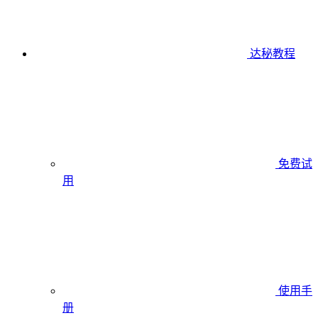
达秘教程
免费试
用
使用手
册