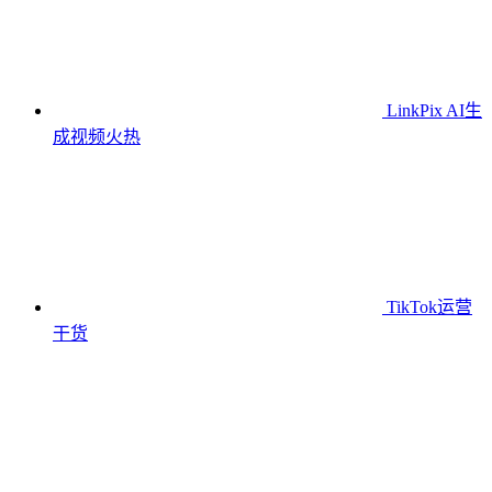
LinkPix AI生
成视频
火热
TikTok运营
干货