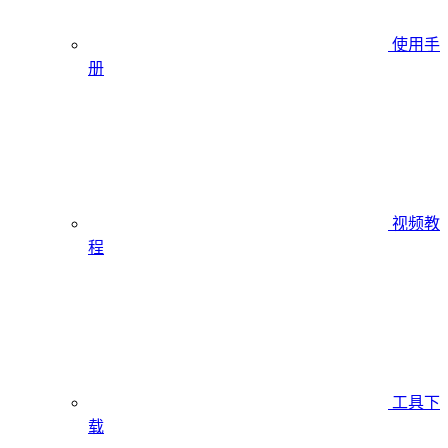
使用手
册
视频教
程
工具下
载