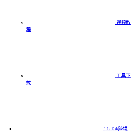
视频教
程
工具下
载
TikTok跨境